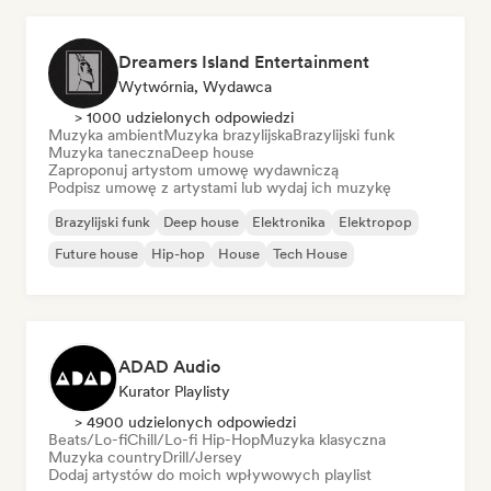
Dreamers Island Entertainment
Wytwórnia, Wydawca
> 1000 udzielonych odpowiedzi
Muzyka ambient
Muzyka brazylijska
Brazylijski funk
Muzyka taneczna
Deep house
Zaproponuj artystom umowę wydawniczą
Podpisz umowę z artystami lub wydaj ich muzykę
Brazylijski funk
Deep house
Elektronika
Elektropop
Future house
Hip-hop
House
Tech House
ADAD Audio
Kurator Playlisty
> 4900 udzielonych odpowiedzi
Beats/Lo-fi
Chill/Lo-fi Hip-Hop
Muzyka klasyczna
Muzyka country
Drill/Jersey
Dodaj artystów do moich wpływowych playlist