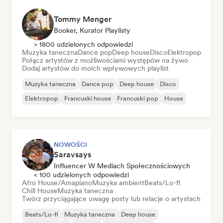
Tommy Menger
Booker, Kurator Playlisty
> 1800 udzielonych odpowiedzi
Muzyka taneczna
Dance pop
Deep house
Disco
Elektropop
Połącz artystów z możliwościami występów na żywo
Dodaj artystów do moich wpływowych playlist
Muzyka taneczna
Dance pop
Deep house
Disco
Elektropop
Francuski house
Francuski pop
House
NOWOŚCI
Saravsays
Influencer W Mediach Społecznościowych
< 100 udzielonych odpowiedzi
Afro House/Amapiano
Muzyka ambient
Beats/Lo-fi
Chill House
Muzyka taneczna
Twórz przyciągające uwagę posty lub relacje o artystach
Beats/Lo-fi
Muzyka taneczna
Deep house