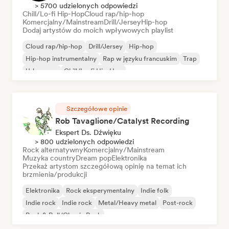
> 5700 udzielonych odpowiedzi
Chill/Lo-fi Hip-Hop
Cloud rap/hip-hop
Komercjalny/Mainstream
Drill/Jersey
Hip-hop
Dodaj artystów do moich wpływowych playlist
Cloud rap/hip-hop
Drill/Jersey
Hip-hop
Hip-hop instrumentalny
Rap w języku francuskim
Trap
Urban pop
Chill/Lo-fi Hip-Hop
Szczegółowe opinie
Rob Tavaglione/Catalyst Recording
Ekspert Ds. Dźwięku
> 800 udzielonych odpowiedzi
Rock alternatywny
Komercjalny/Mainstream
Muzyka country
Dream pop
Elektronika
Przekaż artystom szczegółową opinię na temat ich
brzmienia/produkcji
Elektronika
Rock eksperymentalny
Indie folk
Indie rock
Indie rock
Metal/Heavy metal
Post-rock
Rock & Roll/Classic Rock