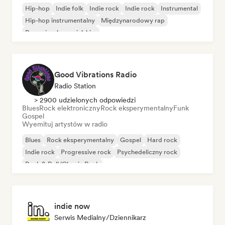
Hip-hop
Indie folk
Indie rock
Indie rock
Instrumental
Hip-hop instrumentalny
Międzynarodowy rap
Rap w języku angielskim
Good Vibrations Radio
Radio Station
> 2900 udzielonych odpowiedzi
Blues
Rock elektroniczny
Rock eksperymentalny
Funk
Gospel
Wyemituj artystów w radio
Blues
Rock eksperymentalny
Gospel
Hard rock
Indie rock
Progressive rock
Psychedeliczny rock
Rock & Roll/Classic Rock
indie now
Serwis Medialny/Dziennikarz