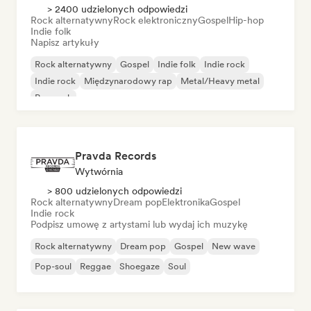
> 2400 udzielonych odpowiedzi
Rock alternatywny
Rock elektroniczny
Gospel
Hip-hop
Indie folk
Napisz artykuły
Rock alternatywny
Gospel
Indie folk
Indie rock
Indie rock
Międzynarodowy rap
Metal/Heavy metal
Pop rock
Pravda Records
Wytwórnia
> 800 udzielonych odpowiedzi
Rock alternatywny
Dream pop
Elektronika
Gospel
Indie rock
Podpisz umowę z artystami lub wydaj ich muzykę
Rock alternatywny
Dream pop
Gospel
New wave
Pop-soul
Reggae
Shoegaze
Soul