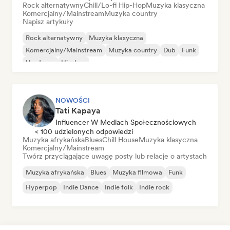
Rock alternatywny
Chill/Lo-fi Hip-Hop
Muzyka klasyczna
Komercjalny/Mainstream
Muzyka country
Napisz artykuły
Rock alternatywny
Muzyka klasyczna
Komercjalny/Mainstream
Muzyka country
Dub
Funk
Hardcore
Hip-hop
NOWOŚCI
Tati Kapaya
Influencer W Mediach Społecznościowych
< 100 udzielonych odpowiedzi
Muzyka afrykańska
Blues
Chill House
Muzyka klasyczna
Komercjalny/Mainstream
Twórz przyciągające uwagę posty lub relacje o artystach
Muzyka afrykańska
Blues
Muzyka filmowa
Funk
Hyperpop
Indie Dance
Indie folk
Indie rock