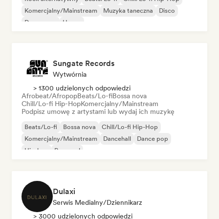
Komercjalny/Mainstream
Muzyka taneczna
Disco
Dream pop
House
Sungate Records
Wytwórnia
> 1300 udzielonych odpowiedzi
Afrobeat/Afropop
Beats/Lo-fi
Bossa nova
Chill/Lo-fi Hip-Hop
Komercjalny/Mainstream
Podpisz umowę z artystami lub wydaj ich muzykę
Beats/Lo-fi
Bossa nova
Chill/Lo-fi Hip-Hop
Komercjalny/Mainstream
Dancehall
Dance pop
Hip-hop
Pop-soul
Dulaxi
Serwis Medialny/Dziennikarz
> 3000 udzielonych odpowiedzi