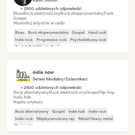
Radio Station
> 2900 udzielonych odpowiedzi
Blues
Rock elektroniczny
Rock eksperymentalny
Funk
Gospel
Wyemituj artystów w radio
Blues
Rock eksperymentalny
Gospel
Hard rock
Indie rock
Progressive rock
Psychedeliczny rock
Rock & Roll/Classic Rock
indie now
Serwis Medialny/Dziennikarz
> 2400 udzielonych odpowiedzi
Rock alternatywny
Rock elektroniczny
Gospel
Hip-hop
Indie folk
Napisz artykuły
Rock alternatywny
Gospel
Indie folk
Indie rock
Indie rock
Międzynarodowy rap
Metal/Heavy metal
Pop rock