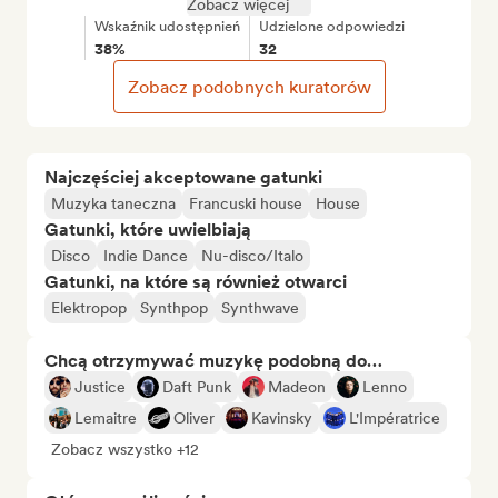
Zobacz więcej
Wskaźnik udostępnień
Udzielone odpowiedzi
38%
32
Zobacz podobnych kuratorów
Najczęściej akceptowane gatunki
Muzyka taneczna
Francuski house
House
Gatunki, które uwielbiają
Disco
Indie Dance
Nu-disco/Italo
Gatunki, na które są również otwarci
Elektropop
Synthpop
Synthwave
Chcą otrzymywać muzykę podobną do…
Justice
Daft Punk
Madeon
Lenno
Lemaitre
Oliver
Kavinsky
L'Impératrice
Zobacz wszystko +12