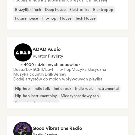
Podpisz umowę z artystami lub wydaj ich muzykę
Brazylijski funk
Deep house
Elektronika
Elektropop
Future house
Hip-hop
House
Tech House
ADAD Audio
Kurator Playlisty
> 4900 udzielonych odpowiedzi
Beats/Lo-fi
Chill/Lo-fi Hip-Hop
Muzyka klasyczna
Muzyka country
Drill/Jersey
Dodaj artystów do moich wpływowych playlist
Hip-hop
Indie folk
Indie rock
Indie rock
Instrumental
Hip-hop instrumentalny
Międzynarodowy rap
Rap w języku angielskim
Good Vibrations Radio