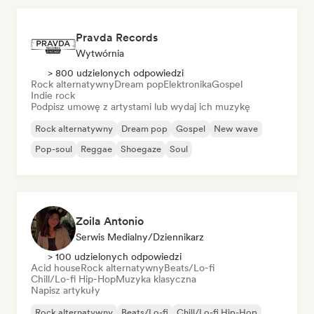
Pravda Records
Wytwórnia
> 800 udzielonych odpowiedzi
Rock alternatywny
Dream pop
Elektronika
Gospel
Indie rock
Podpisz umowę z artystami lub wydaj ich muzykę
Rock alternatywny
Dream pop
Gospel
New wave
Pop-soul
Reggae
Shoegaze
Soul
Zoila Antonio
Serwis Medialny/Dziennikarz
> 100 udzielonych odpowiedzi
Acid house
Rock alternatywny
Beats/Lo-fi
Chill/Lo-fi Hip-Hop
Muzyka klasyczna
Napisz artykuły
Rock alternatywny
Beats/Lo-fi
Chill/Lo-fi Hip-Hop