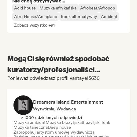
Nie chcą otrzymywać...
Acid house
Muzyka afrykańska
Afrobeat/Afropop
Afro House/Amapiano
Rock alternatywny
Ambient
Zobacz wszystko +91
Mogą Ci się również spodobać
kuratorzy/profesjonaliści...
Ponieważ odwiedzasz profil vantayel3630
Dreamers Island Entertainment
Wytwórnia, Wydawca
> 1000 udzielonych odpowiedzi
Muzyka ambient
Muzyka brazylijska
Brazylijski funk
Muzyka taneczna
Deep house
Zaproponuj artystom umowę wydawniczą