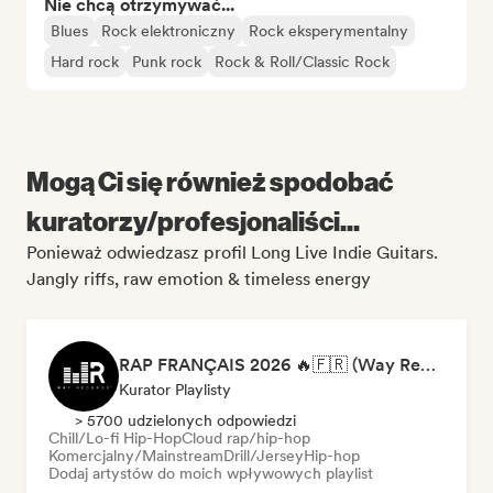
Nie chcą otrzymywać...
Blues
Rock elektroniczny
Rock eksperymentalny
Hard rock
Punk rock
Rock & Roll/Classic Rock
Mogą Ci się również spodobać
kuratorzy/profesjonaliści...
Ponieważ odwiedzasz profil Long Live Indie Guitars.
Jangly riffs, raw emotion & timeless energy
RAP FRANÇAIS 2026 🔥🇫🇷 (Way Records)
Kurator Playlisty
> 5700 udzielonych odpowiedzi
Chill/Lo-fi Hip-Hop
Cloud rap/hip-hop
Komercjalny/Mainstream
Drill/Jersey
Hip-hop
Dodaj artystów do moich wpływowych playlist