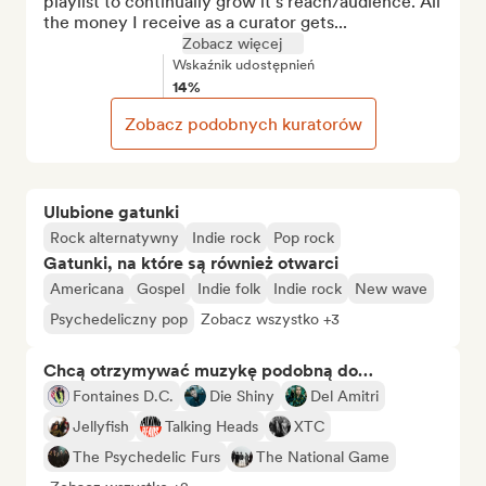
playlist to continually grow it's reach/audience. All 
the money I receive as a curator gets...
Zobacz więcej
Wskaźnik udostępnień
14%
Zobacz podobnych kuratorów
Ulubione gatunki
Rock alternatywny
Indie rock
Pop rock
Gatunki, na które są również otwarci
Americana
Gospel
Indie folk
Indie rock
New wave
Psychedeliczny pop
Zobacz wszystko +3
Chcą otrzymywać muzykę podobną do…
Fontaines D.C.
Die Shiny
Del Amitri
Jellyfish
Talking Heads
XTC
The Psychedelic Furs
The National Game