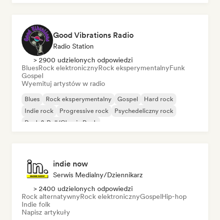
Good Vibrations Radio
Radio Station
> 2900 udzielonych odpowiedzi
Blues
Rock elektroniczny
Rock eksperymentalny
Funk
Gospel
Wyemituj artystów w radio
Blues
Rock eksperymentalny
Gospel
Hard rock
Indie rock
Progressive rock
Psychedeliczny rock
Rock & Roll/Classic Rock
indie now
Serwis Medialny/Dziennikarz
> 2400 udzielonych odpowiedzi
Rock alternatywny
Rock elektroniczny
Gospel
Hip-hop
Indie folk
Napisz artykuły