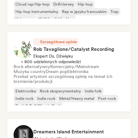
Cloud rap/hip-hop
Drill/Jersey
Hip-hop
Hip-hop instrumentalny
Rap w języku francuskim
Trap
Urban pop
Chill/Lo-fi Hip-Hop
Szczegółowe opinie
Rob Tavaglione/Catalyst Recording
Ekspert Ds. Dźwięku
> 800 udzielonych odpowiedzi
Rock alternatywny
Komercjalny/Mainstream
Muzyka country
Dream pop
Elektronika
Przekaż artystom szczegółową opinię na temat ich
brzmienia/produkcji
Elektronika
Rock eksperymentalny
Indie folk
Indie rock
Indie rock
Metal/Heavy metal
Post-rock
Rock & Roll/Classic Rock
Dreamers Island Entertainment