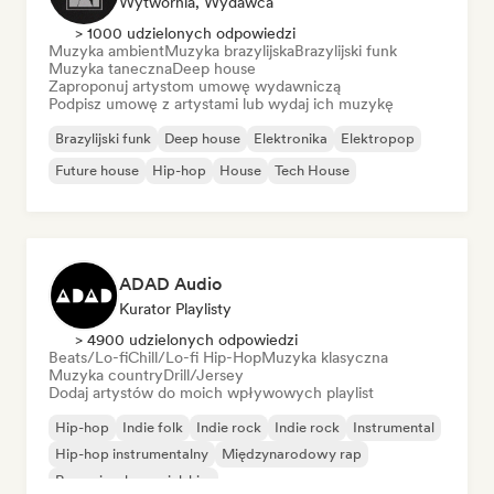
Wytwórnia, Wydawca
> 1000 udzielonych odpowiedzi
Muzyka ambient
Muzyka brazylijska
Brazylijski funk
Muzyka taneczna
Deep house
Zaproponuj artystom umowę wydawniczą
Podpisz umowę z artystami lub wydaj ich muzykę
Brazylijski funk
Deep house
Elektronika
Elektropop
Future house
Hip-hop
House
Tech House
ADAD Audio
Kurator Playlisty
> 4900 udzielonych odpowiedzi
Beats/Lo-fi
Chill/Lo-fi Hip-Hop
Muzyka klasyczna
Muzyka country
Drill/Jersey
Dodaj artystów do moich wpływowych playlist
Hip-hop
Indie folk
Indie rock
Indie rock
Instrumental
Hip-hop instrumentalny
Międzynarodowy rap
Rap w języku angielskim