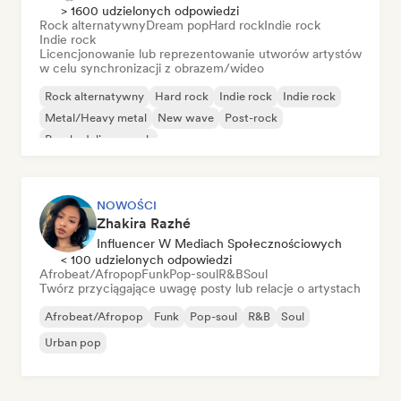
> 1600 udzielonych odpowiedzi
Rock alternatywny
Dream pop
Hard rock
Indie rock
Indie rock
Licencjonowanie lub reprezentowanie utworów artystów
w celu synchronizacji z obrazem/wideo
Rock alternatywny
Hard rock
Indie rock
Indie rock
Metal/Heavy metal
New wave
Post-rock
Psychedeliczny rock
NOWOŚCI
Zhakira Razhé
Influencer W Mediach Społecznościowych
< 100 udzielonych odpowiedzi
Afrobeat/Afropop
Funk
Pop-soul
R&B
Soul
Twórz przyciągające uwagę posty lub relacje o artystach
Afrobeat/Afropop
Funk
Pop-soul
R&B
Soul
Urban pop