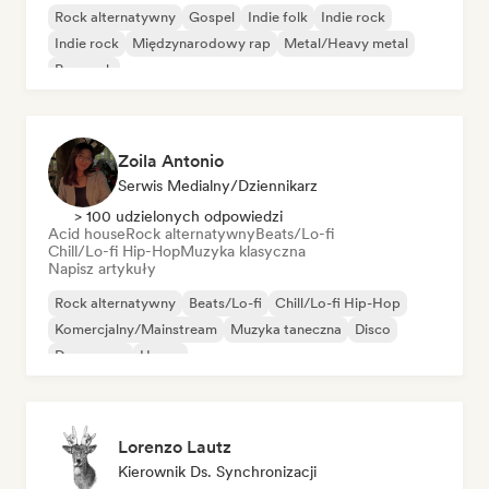
Rock alternatywny
Gospel
Indie folk
Indie rock
Indie rock
Międzynarodowy rap
Metal/Heavy metal
Pop rock
Zoila Antonio
Serwis Medialny/Dziennikarz
> 100 udzielonych odpowiedzi
Acid house
Rock alternatywny
Beats/Lo-fi
Chill/Lo-fi Hip-Hop
Muzyka klasyczna
Napisz artykuły
Rock alternatywny
Beats/Lo-fi
Chill/Lo-fi Hip-Hop
Komercjalny/Mainstream
Muzyka taneczna
Disco
Dream pop
House
Lorenzo Lautz
Kierownik Ds. Synchronizacji