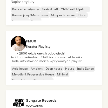
Napisz artykuły
Rock alternatywny
Beats/Lo-fi
Chill/Lo-fi Hip-Hop
Komercjalny/Mainstream
Muzyka taneczna
Disco
Dream pop
House
N3UX
Kurator Playlisty
> 2800 udzielonych odpowiedzi
Acid house
Ambient
Chill
Deep house
Elektronika
Dodaj artystów do moich wpływowych playlist
Acid house
Ambient
Deep house
House
Indie Dance
Melodic & Progressive House
Minimal
Organic house/Downtempo
Sungate Records
Wytwórnia