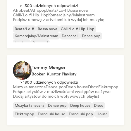
> 1300 udzielonych odpowiedzi
Afrobeat/Afropop
Beats/Lo-fi
Bossa nova
Chill/Lo-fi Hip-Hop
Komercjalny/Mainstream
Podpisz umowę z artystami lub wydaj ich muzykę
Beats/Lo-fi
Bossa nova
Chill/Lo-fi Hip-Hop
Komercjalny/Mainstream
Dancehall
Dance pop
Hip-hop
Pop-soul
Tommy Menger
Booker, Kurator Playlisty
> 1800 udzielonych odpowiedzi
Muzyka taneczna
Dance pop
Deep house
Disco
Elektropop
Połącz artystów z możliwościami występów na żywo
Dodaj artystów do moich wpływowych playlist
Muzyka taneczna
Dance pop
Deep house
Disco
Elektropop
Francuski house
Francuski pop
House