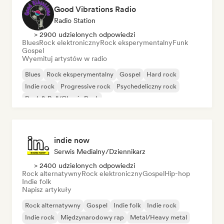
Good Vibrations Radio
Radio Station
> 2900 udzielonych odpowiedzi
Blues
Rock elektroniczny
Rock eksperymentalny
Funk
Gospel
Wyemituj artystów w radio
Blues
Rock eksperymentalny
Gospel
Hard rock
Indie rock
Progressive rock
Psychedeliczny rock
Rock & Roll/Classic Rock
indie now
Serwis Medialny/Dziennikarz
> 2400 udzielonych odpowiedzi
Rock alternatywny
Rock elektroniczny
Gospel
Hip-hop
Indie folk
Napisz artykuły
Rock alternatywny
Gospel
Indie folk
Indie rock
Indie rock
Międzynarodowy rap
Metal/Heavy metal