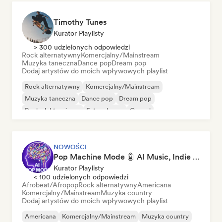
Timothy Tunes
Kurator Playlisty
> 300 udzielonych odpowiedzi
Rock alternatywny
Komercjalny/Mainstream
Muzyka taneczna
Dance pop
Dream pop
Dodaj artystów do moich wpływowych playlist
Rock alternatywny
Komercjalny/Mainstream
Muzyka taneczna
Dance pop
Dream pop
Rock elektroniczny
Future house
Gospel
NOWOŚCI
Pop Machine Mode 🤖 AI Music, Indie Pop & Dream Pop
Kurator Playlisty
< 100 udzielonych odpowiedzi
Afrobeat/Afropop
Rock alternatywny
Americana
Komercjalny/Mainstream
Muzyka country
Dodaj artystów do moich wpływowych playlist
Americana
Komercjalny/Mainstream
Muzyka country