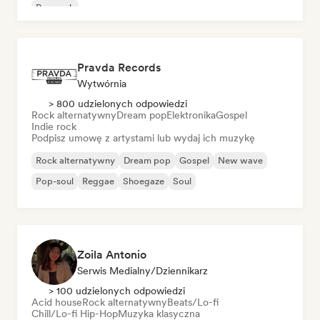
Pop rock
Pravda Records
Wytwórnia
> 800 udzielonych odpowiedzi
Rock alternatywny
Dream pop
Elektronika
Gospel
Indie rock
Podpisz umowę z artystami lub wydaj ich muzykę
Rock alternatywny
Dream pop
Gospel
New wave
Pop-soul
Reggae
Shoegaze
Soul
Zoila Antonio
Serwis Medialny/Dziennikarz
> 100 udzielonych odpowiedzi
Acid house
Rock alternatywny
Beats/Lo-fi
Chill/Lo-fi Hip-Hop
Muzyka klasyczna