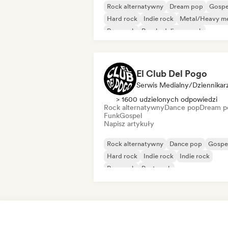
Rock alternatywny
Dream pop
Gospe
Hard rock
Indie rock
Metal/Heavy me
Pop punk
Psychedeliczny rock
El Club Del Pogo
Serwis Medialny/Dziennikar
> 1600 udzielonych odpowiedzi
Rock alternatywny
Dance pop
Dream p
Funk
Gospel
Napisz artykuły
Rock alternatywny
Dance pop
Gospe
Hard rock
Indie rock
Indie rock
Pop punk
Post-rock