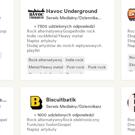
Havoc Underground
z
Serwis Medialny/Dziennikarz, Kurator Playlisty
> 7300 udzielonych odpowiedzi
pop
Rock alternatywny
Gospel
Indie rock
Roc
Indie rock
Metal/Heavy metal
Eks
Napisz artykuły
Eks
Dodaj artystów do moich wpływowych
Nap
playlist
k
Ro
Rock alternatywny
Indie rock
Eks
Metal/Heavy metal
Post-rock
Punk rock
Go
Gospel
Indie rock
Pop rock
Po
Global Rock Underground
Biscuitbatik
z
Serwis Medialny/Dziennikarz
> 1600 udzielonych odpowiedzi
spel
Rock alternatywny
Rock elektroniczny
Roc
Funk
Jazz fusion
Gospel
Dre
Napisz artykuły
Nap