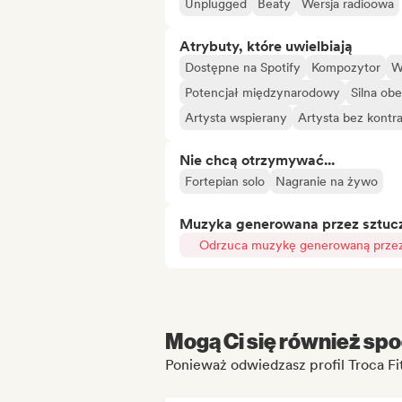
Unplugged
Beaty
Wersja radioowa
Atrybuty, które uwielbiają
Dostępne na Spotify
Kompozytor
W
Potencjał międzynarodowy
Silna ob
Artysta wspierany
Artysta bez kontr
Nie chcą otrzymywać...
Fortepian solo
Nagranie na żywo
Muzyka generowana przez sztuczn
Odrzuca muzykę generowaną przez 
Mogą Ci się również spo
Ponieważ odwiedzasz profil Troca Fi