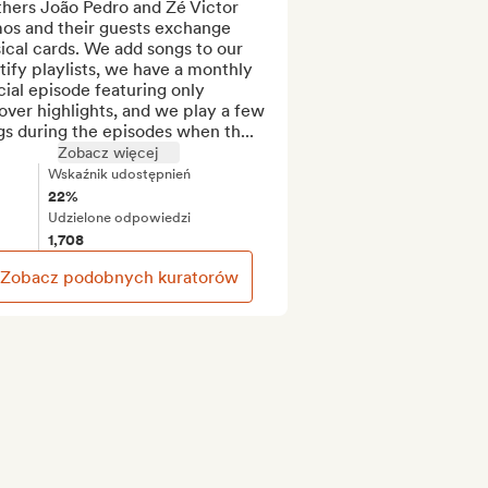
hers João Pedro and Zé Victor 
os and their guests exchange 
cal cards. We add songs to our 
ify playlists, we have a monthly 
ial episode featuring only 
ver highlights, and we play a few 
s during the episodes when th...
Zobacz więcej
Wskaźnik udostępnień
22%
Udzielone odpowiedzi
1,708
Zobacz podobnych kuratorów