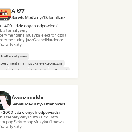
Alt77
Serwis Medialny/Dziennikarz
> 1400 udzielonych odpowiedzi
k alternatywny
perymentalna muzyka elektroniczna
perymentalny jazz
Gospel
Hardcore
isz artykuły
ck alternatywny
perymentalna muzyka elektroniczna
spel
Hardcore
Indie folk
Indie rock
p punk
Post-rock
AvanzadaMx
Serwis Medialny/Dziennikarz
> 2000 udzielonych odpowiedzi
k alternatywny
Muzyka country
am pop
Elektropop
Muzyka filmowa
isz artykuły