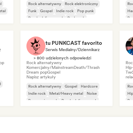
l
Rock alternatywny
Rock elektroniczny
Ro
tal
Funk
Gospel
Indie rock
Pop punk
Ha
Psychedeliczny rock
Punk rock
Po
tu PUNKCAST favorito
z
Serwis Medialny/Dziennikarz
> 800 udzielonych odpowiedzi
op
Rock alternatywny
Roc
Komercjalny/Mainstream
Death/Thrash
Hip
Dream pop
Gospel
Twó
Napisz artykuły
rela
l
Rock alternatywny
Gospel
Hardcore
Ro
Indie rock
Metal/Heavy metal
Noise
Hi
Progressive rock
Psychedeliczny rock
Po