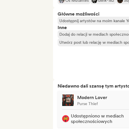
Os Mutantes
blink-182
Su
Główne możliwości
Udostępnij artystów na moim kanale 
Inne
Dodaj do relacji w mediach społeczn
Utwórz post lub relację w mediach s
Niedawno dali szansę tym artys
Modern Lover
Purse Thief
Udostępniono w mediach
społecznościowych