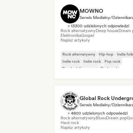
MOWNO
Serwis Medialny/Dziennikar
> 13300 udzielonych odpowiedzi
Rock alternatywny
Deep house
Dream 
Elektronika
Gospel
Napisz artykuły
Rock alternatywny
Hip-hop
Indie fol
Indie rock
Indie rock
Pop rock
Psychedeliczny pop
Punk rock
Serwis Medialny/Dziennikar
> 4800 udzielonych odpowiedzi
Rock alternatywny
Blues
Dream pop
Go
Hard rock
Napisz artykuły