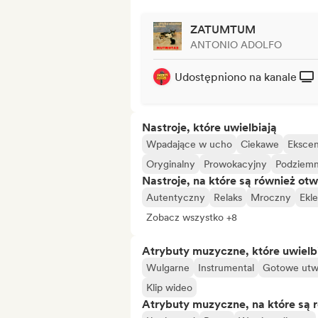
ZATUMTUM
ANTONIO ADOLFO
Udostępniono na kanale
Nastroje, które uwielbiają
Wpadające w ucho
Ciekawe
Eksce
Oryginalny
Prowokacyjny
Podziem
Nastroje, na które są również otw
Autentyczny
Relaks
Mroczny
Ekl
Zobacz wszystko +8
Atrybuty muzyczne, które uwielb
Wulgarne
Instrumental
Gotowe utw
Klip wideo
Atrybuty muzyczne, na które są 