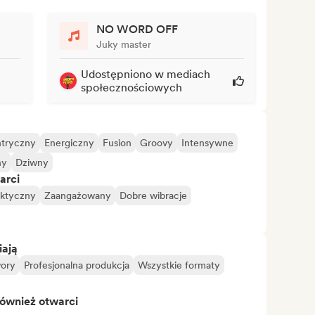
NO WORD OFF
Juky master
Udostępniono w mediach
społecznościowych
ntryczny
Energiczny
Fusion
Groovy
Intensywne
ny
Dziwny
arci
ektyczny
Zaangażowany
Dobre wibracje
iają
ory
Profesjonalna produkcja
Wszystkie formaty
również otwarci