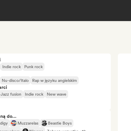
i
Indie rock
Punk rock
Nu-disco/Italo
Rap w języku angielskim
arci
Jazz fusion
Indie rock
New wave
bną do…
digy
Muzzarelas
Beastie Boys