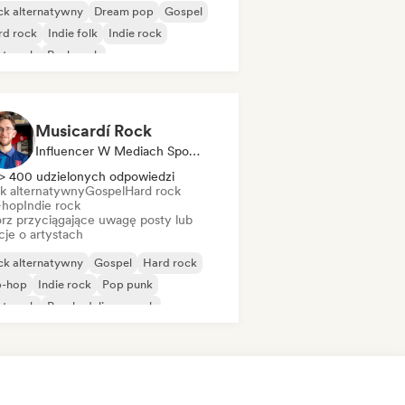
ck alternatywny
Dream pop
Gospel
rd rock
Indie folk
Indie rock
st-rock
Punk rock
Musicardí Rock
Influencer W Mediach Społecznościowych
> 400 udzielonych odpowiedzi
k alternatywny
Gospel
Hard rock
-hop
Indie rock
rz przyciągające uwagę posty lub
cje o artystach
ck alternatywny
Gospel
Hard rock
p-hop
Indie rock
Pop punk
st-rock
Psychedeliczny rock