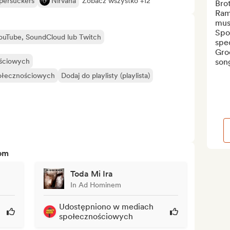
persuckers
Nirvana
Zobacz wszystko +12
Brot
Ram
musi
Spot
YouTube, SoundCloud lub Twitch
spec
Groo
ościowych
song
połecznościowych
Dodaj do playlisty (playlista)
tom
Toda Mi Ira
In Ad Hominem
Udostępniono w mediach
społecznościowych