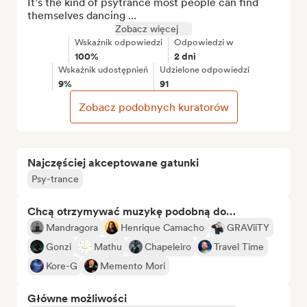
It’s the kind of psytrance most people can find 
themselves dancing ...
Zobacz więcej
Wskaźnik odpowiedzi
Odpowiedzi w
100%
2 dni
Wskaźnik udostępnień
Udzielone odpowiedzi
9%
91
Zobacz podobnych kuratorów
Najczęściej akceptowane gatunki
Psy-trance
Chcą otrzymywać muzykę podobną do…
Mandragora
Henrique Camacho
GRAViiTY
Gonzi
Mathu
Chapeleiro
Travel Time
Kore-G
Memento Mori
Główne możliwości