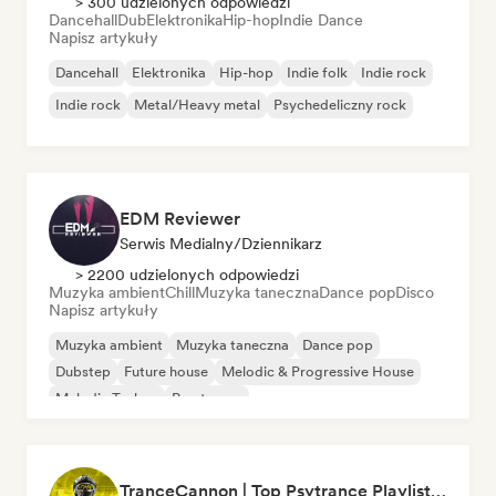
> 300 udzielonych odpowiedzi
Dancehall
Dub
Elektronika
Hip-hop
Indie Dance
Napisz artykuły
Dancehall
Elektronika
Hip-hop
Indie folk
Indie rock
Indie rock
Metal/Heavy metal
Psychedeliczny rock
EDM Reviewer
Serwis Medialny/Dziennikarz
> 2200 udzielonych odpowiedzi
Muzyka ambient
Chill
Muzyka taneczna
Dance pop
Disco
Napisz artykuły
Muzyka ambient
Muzyka taneczna
Dance pop
Dubstep
Future house
Melodic & Progressive House
Melodic Techno
Psy-trance
TranceCannon | Top Psytrance Playlists Worldwide