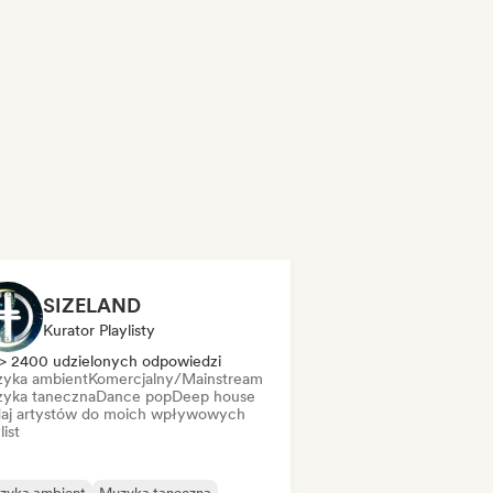
SIZELAND
Kurator Playlisty
> 2400 udzielonych odpowiedzi
yka ambient
Komercjalny/Mainstream
yka taneczna
Dance pop
Deep house
aj artystów do moich wpływowych
list
zyka ambient
Muzyka taneczna