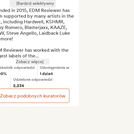
(Bardzo) selektywny
nded in 2015, EDM Reviewer has 
 supported by many artists in the 
t, including Hardwell, KSHMR, 
ky Romero, Blasterjaxx, KAAZE, 
, Steve Angello, Laidback Luke 
more!

 Reviewer has worked with the 
est labels of the...
Zobacz więcej
skaźnik odpowiedzi
Udostępnienia w
00%
1 dzień
Udzielone odpowiedzi
2,234
Zobacz podobnych kuratorów