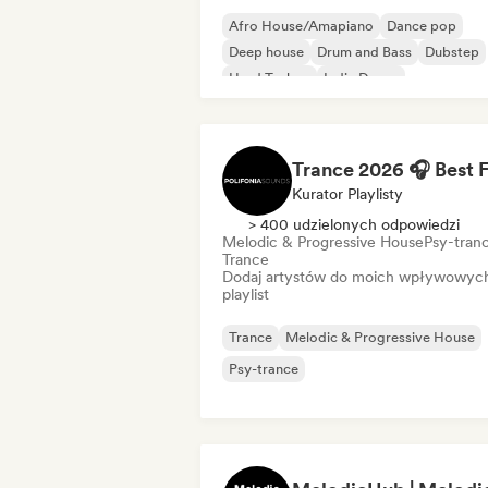
Afro House/Amapiano
Dance pop
Deep house
Drum and Bass
Dubstep
Hard Techno
Indie Dance
Melodic & Progressive House
Kurator Playlisty
> 400 udzielonych odpowiedzi
Melodic & Progressive House
Psy-tran
Trance
Dodaj artystów do moich wpływowyc
playlist
Trance
Melodic & Progressive House
Psy-trance