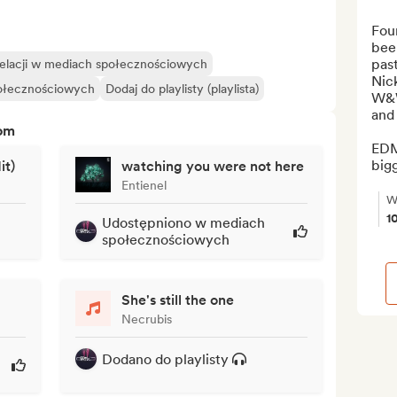
Fou
been
pas
relacji w mediach społecznościowych
Nic
połecznościowych
Dodaj do playlisty (playlista)
W&W
and 
tom
EDM
bigg
it)
watching you were not here
Entienel
W
1
Udostępniono w mediach
społecznościowych
She's still the one
Necrubis
Dodano do playlisty