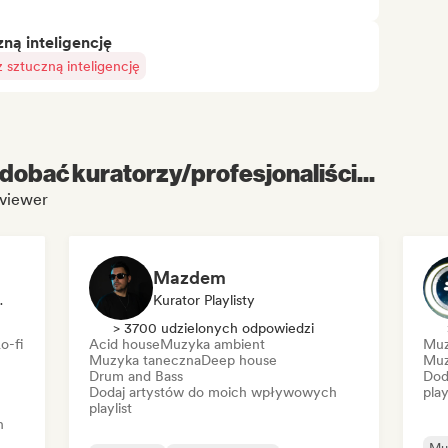
ą inteligencję
sztuczną inteligencję
dobać kuratorzy/profesjonaliści...
viewer
Mazdem
or Playlisty
Kurator Playlisty
> 3700 udzielonych odpowiedzi
o-fi
Acid house
Muzyka ambient
Muz
Muzyka taneczna
Deep house
Muz
Drum and Bass
Dod
Dodaj artystów do moich wpływowych
play
playlist
h
Mu