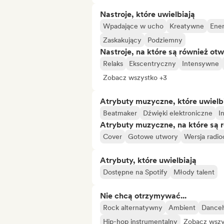
Nastroje, które uwielbiają
Wpadające w ucho
Kreatywne
Ene
Zaskakujący
Podziemny
Nastroje, na które są również otw
Relaks
Ekscentryczny
Intensywne
Zobacz wszystko +3
Atrybuty muzyczne, które uwielb
Beatmaker
Dźwięki elektroniczne
I
Atrybuty muzyczne, na które są 
Cover
Gotowe utwory
Wersja radi
Atrybuty, które uwielbiają
Dostępne na Spotify
Młody talent
Nie chcą otrzymywać...
Rock alternatywny
Ambient
Danceh
Hip-hop instrumentalny
Zobacz wszy