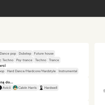
Dance pop
Dubstep
Future house
c Techno
Psy-trance
Techno
Trance
arci
pop
Hard Dance/Hardcore/Hardstyle
Instrumental
bną do…
Avicii
Calvin Harris
Hardwell