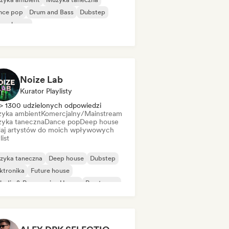
nce pop
Drum and Bass
Dubstep
ure house
odic & Progressive House
Tech House
Noize Lab
Kurator Playlisty
> 1300 udzielonych odpowiedzi
yka ambient
Komercjalny/Mainstream
yka taneczna
Dance pop
Deep house
aj artystów do moich wpływowych
list
zyka taneczna
Deep house
Dubstep
ktronika
Future house
odic & Progressive House
Psy-trance
ch House