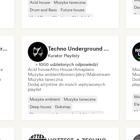
Acid house
Muzyka taneczna
Da
Drum and Bass
Future house
Fut
Hard Dance/Hardcore/Hardstyle
Mel
Hard Techno
Melodic & Progressive House
Melodic Techno
Trance 2026 🎧 Best Fresh Trance Music
Techno Underground Rave Anthems by Orphium
Kurator Playlisty
> 1000 udzielonych odpowiedzi
ce
Acid house
Afro House/Amapiano
Muz
Muzyka ambient
Komercjalny/Mainstream
Muz
h
Muzyka taneczna
Dod
Dodaj artystów do moich wpływowych
play
playlist
Mu
Muzyka ambient
Muzyka taneczna
Ele
Deep house
Dubstep
Mel
Eksperymentalna muzyka elektroniczna
Te
Francuski house
Hard Dance/Hardcore/Hardstyle
Hard Techno