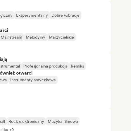
rgiczny
Eksperymentalny
Dobre wibracje
arci
Mainstream
Melodyjny
Marzycielskie
iają
nstrumental
Profesjonalna produkcja
Remiks
również otwarci
oowa
Instrumenty smyczkowe
all
Rock elektroniczny
Muzyka filmowa
stko +9