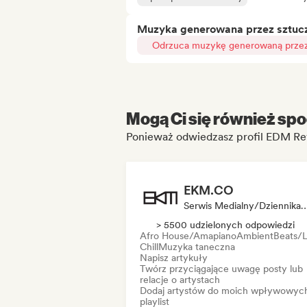
Muzyka generowana przez sztuczn
Odrzuca muzykę generowaną przez 
Mogą Ci się również spo
Ponieważ odwiedzasz profil EDM Re
EKM.CO
Serwis Medialny/Dziennikarz, Kurat
> 5500 udzielonych odpowiedzi
Afro House/Amapiano
Ambient
Beats/L
Chill
Muzyka taneczna
Napisz artykuły
Twórz przyciągające uwagę posty lub
relacje o artystach
Dodaj artystów do moich wpływowyc
playlist