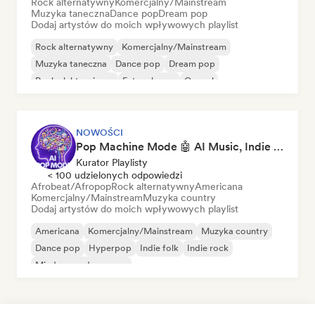
Rock alternatywny
Komercjalny/Mainstream
Muzyka taneczna
Dance pop
Dream pop
Dodaj artystów do moich wpływowych playlist
Rock alternatywny
Komercjalny/Mainstream
Muzyka taneczna
Dance pop
Dream pop
Rock elektroniczny
Future house
Gospel
NOWOŚCI
Pop Machine Mode 🤖 AI Music, Indie Pop & Dream Pop
Kurator Playlisty
< 100 udzielonych odpowiedzi
Afrobeat/Afropop
Rock alternatywny
Americana
Komercjalny/Mainstream
Muzyka country
Dodaj artystów do moich wpływowych playlist
Americana
Komercjalny/Mainstream
Muzyka country
Dance pop
Hyperpop
Indie folk
Indie rock
Międzynarodowy pop