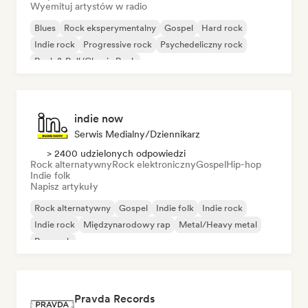
Wyemituj artystów w radio
Blues
Rock eksperymentalny
Gospel
Hard rock
Indie rock
Progressive rock
Psychedeliczny rock
Rock & Roll/Classic Rock
indie now
Serwis Medialny/Dziennikarz
> 2400 udzielonych odpowiedzi
Rock alternatywny
Rock elektroniczny
Gospel
Hip-hop
Indie folk
Napisz artykuły
Rock alternatywny
Gospel
Indie folk
Indie rock
Indie rock
Międzynarodowy rap
Metal/Heavy metal
Pop rock
Pravda Records