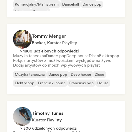
Komercjalny/Mainstream
Dancehall
Dance pop
Hip-hop
Pop-soul
Tommy Menger
Booker, Kurator Playlisty
> 1800 udzielonych odpowiedzi
Muzyka taneczna
Dance pop
Deep house
Disco
Elektropop
Połącz artystów z możliwościami występów na żywo
Dodaj artystów do moich wpływowych playlist
Muzyka taneczna
Dance pop
Deep house
Disco
Elektropop
Francuski house
Francuski pop
House
Timothy Tunes
Kurator Playlisty
> 300 udzielonych odpowiedzi