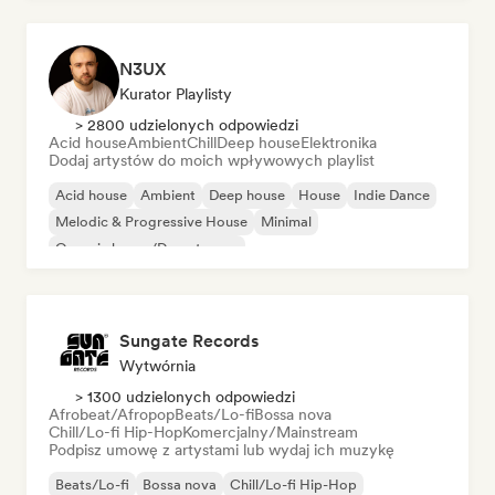
N3UX
Kurator Playlisty
> 2800 udzielonych odpowiedzi
Acid house
Ambient
Chill
Deep house
Elektronika
Dodaj artystów do moich wpływowych playlist
Acid house
Ambient
Deep house
House
Indie Dance
Melodic & Progressive House
Minimal
Organic house/Downtempo
Sungate Records
Wytwórnia
> 1300 udzielonych odpowiedzi
Afrobeat/Afropop
Beats/Lo-fi
Bossa nova
Chill/Lo-fi Hip-Hop
Komercjalny/Mainstream
Podpisz umowę z artystami lub wydaj ich muzykę
Beats/Lo-fi
Bossa nova
Chill/Lo-fi Hip-Hop