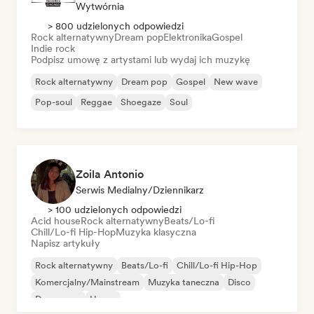
Wytwórnia
> 800 udzielonych odpowiedzi
Rock alternatywny
Dream pop
Elektronika
Gospel
Indie rock
Podpisz umowę z artystami lub wydaj ich muzykę
Rock alternatywny
Dream pop
Gospel
New wave
Pop-soul
Reggae
Shoegaze
Soul
Zoila Antonio
Serwis Medialny/Dziennikarz
> 100 udzielonych odpowiedzi
Acid house
Rock alternatywny
Beats/Lo-fi
Chill/Lo-fi Hip-Hop
Muzyka klasyczna
Napisz artykuły
Rock alternatywny
Beats/Lo-fi
Chill/Lo-fi Hip-Hop
Komercjalny/Mainstream
Muzyka taneczna
Disco
Dream pop
House