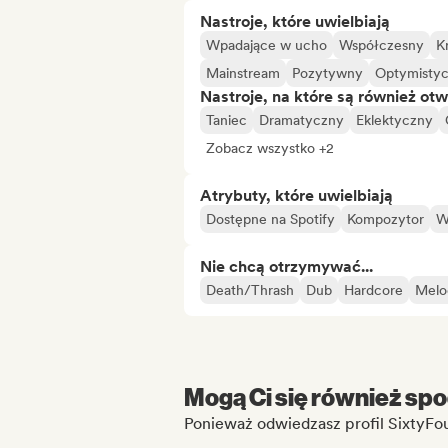
Nastroje, które uwielbiają
Wpadające w ucho
Współczesny
K
Mainstream
Pozytywny
Optymisty
Nastroje, na które są również otw
Taniec
Dramatyczny
Eklektyczny
Zobacz wszystko +2
Atrybuty, które uwielbiają
Dostępne na Spotify
Kompozytor
W
Nie chcą otrzymywać...
Death/Thrash
Dub
Hardcore
Melo
Mogą Ci się również spo
Ponieważ odwiedzasz profil SixtyFo