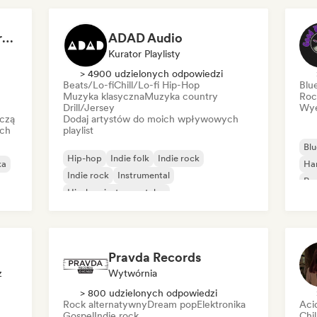
Dreamers Island Entertainment
ADAD Audio
Kurator Playlisty
> 4900 udzielonych odpowiedzi
Beats/Lo-fi
Chill/Lo-fi Hip-Hop
Blu
Muzyka klasyczna
Muzyka country
Roc
Drill/Jersey
Wye
czą
Dodaj artystów do moich wpływowych
ich
playlist
Blu
Hip-hop
Indie folk
Indie rock
ka
Ha
Indie rock
Instrumental
Psy
Hip-hop instrumentalny
Roc
Międzynarodowy rap
Rap w języku angielskim
Pravda Records
z
Wytwórnia
> 800 udzielonych odpowiedzi
Rock alternatywny
Dream pop
Elektronika
Aci
Gospel
Indie rock
Chi