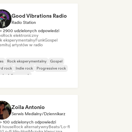
Good Vibrations Radio
Radio Station
> 2900 udzielonych odpowiedzi
es
Rock elektroniczny
k eksperymentalny
Funk
Gospel
mituj artystów w radio
es
Rock eksperymentalny
Gospel
rd rock
Indie rock
Progressive rock
chedeliczny rock
k & Roll/Classic Rock
Zoila Antonio
Serwis Medialny/Dziennikarz
> 100 udzielonych odpowiedzi
d house
Rock alternatywny
Beats/Lo-fi
ll/Lo-fi Hip-Hop
Muzyka klasyczna