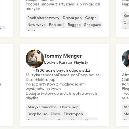
Podpisz umowę z artystami lub wydaj ich
Nap
muzykę
Ro
Rock alternatywny
Dream pop
Gospel
Chi
New wave
Pop-soul
Reggae
Shoegaze
tal
Ko
Soul
Mu
Ho
Tommy Menger
Booker, Kurator Playlisty
> 1800 udzielonych odpowiedzi
Muzyka taneczna
Dance pop
Deep house
Afr
Disco
Elektropop
Chi
h
Połącz artystów z możliwościami
Kom
występów na żywo
Eks
Dodaj artystów do moich wpływowych
Twó
playlist
rela
Muzyka taneczna
Dance pop
Af
Deep house
Disco
Elektropop
Mo
Francuski house
Francuski pop
House
Pio