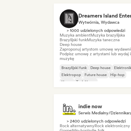
Wytwórnia, Wydawca
> 1000 udzielonych odpowiedzi
Muzyka ambient
Muzyka brazylijska
Brazylijski funk
Muzyka taneczna
Deep house
Zaproponuj artystom umowę wydawni
Podpisz umowę z artystami lub wydaj 
muzykę
Brazylijski funk
Deep house
Elektroni
Elektropop
Future house
Hip-hop
House
Tech House
indie now
Serwis Medialny/Dziennikar
> 2400 udzielonych odpowiedzi
Rock alternatywny
Rock elektroniczny
Gospel
Hip-hop
Indie folk