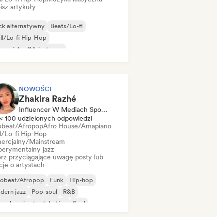
isz artykuły
ck alternatywny
Beats/Lo-fi
ll/Lo-fi Hip-Hop
mercjalny/Mainstream
zyka taneczna
Disco
Dream pop
use
NOWOŚCI
Zhakira Razhé
Influencer W Mediach Społecznościowych
< 100 udzielonych odpowiedzi
obeat/Afropop
Afro House/Amapiano
ll/Lo-fi Hip-Hop
ercjalny/Mainstream
perymentalny jazz
rz przyciągające uwagę posty lub
cje o artystach
robeat/Afropop
Funk
Hip-hop
dern jazz
Pop-soul
R&B
senkarz i autor tekstów
Soul