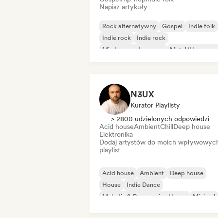
Napisz artykuły
Rock alternatywny
Gospel
Indie folk
Indie rock
Indie rock
Międzynarodowy rap
Metal/Heavy me
Pop rock
N3UX
Kurator Playlisty
> 2800 udzielonych odpowiedzi
Acid house
Ambient
Chill
Deep house
Elektronika
Dodaj artystów do moich wpływowyc
playlist
Acid house
Ambient
Deep house
House
Indie Dance
Melodic & Progressive House
Minimal
Organic house/Downtempo