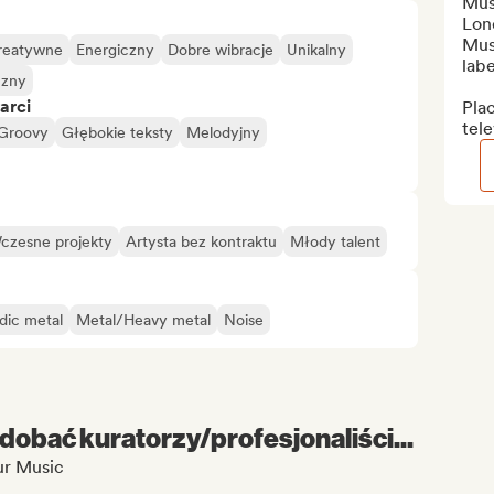
Mus
Lon
Musi
reatywne
Energiczny
Dobre wibracje
Unikalny
labe
czny
arci
Plac
tele
Groovy
Głębokie teksty
Melodyjny
czesne projekty
Artysta bez kontraktu
Młody talent
dic metal
Metal/Heavy metal
Noise
dobać kuratorzy/profesjonaliści...
ur Music