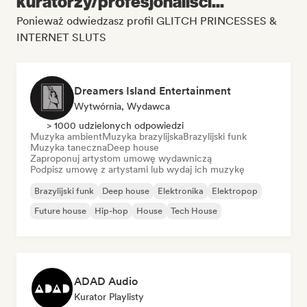
kuratorzy/profesjonaliści...
Ponieważ odwiedzasz profil GLITCH PRINCESSES &
INTERNET SLUTS
Dreamers Island Entertainment
Wytwórnia, Wydawca
> 1000 udzielonych odpowiedzi
Muzyka ambient
Muzyka brazylijska
Brazylijski funk
Muzyka taneczna
Deep house
Zaproponuj artystom umowę wydawniczą
Podpisz umowę z artystami lub wydaj ich muzykę
Brazylijski funk
Deep house
Elektronika
Elektropop
Future house
Hip-hop
House
Tech House
ADAD Audio
Kurator Playlisty