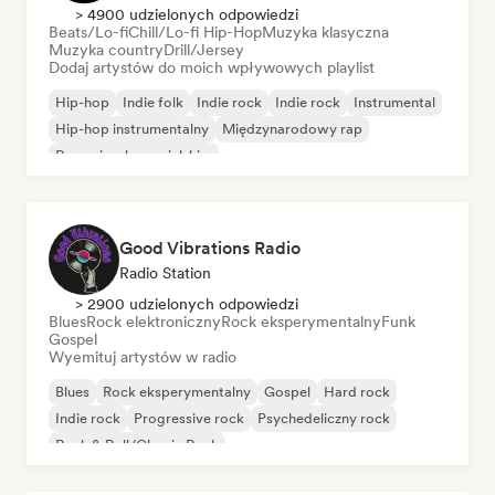
> 4900 udzielonych odpowiedzi
Beats/Lo-fi
Chill/Lo-fi Hip-Hop
Muzyka klasyczna
Muzyka country
Drill/Jersey
Dodaj artystów do moich wpływowych playlist
Hip-hop
Indie folk
Indie rock
Indie rock
Instrumental
Hip-hop instrumentalny
Międzynarodowy rap
Rap w języku angielskim
Good Vibrations Radio
Radio Station
> 2900 udzielonych odpowiedzi
Blues
Rock elektroniczny
Rock eksperymentalny
Funk
Gospel
Wyemituj artystów w radio
Blues
Rock eksperymentalny
Gospel
Hard rock
Indie rock
Progressive rock
Psychedeliczny rock
Rock & Roll/Classic Rock