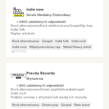
indie now
Serwis Medialny/Dziennikarz
> 2400 udzielonych odpowiedzi
Rock alternatywny
Rock elektroniczny
Gospel
Hip-hop
Indie folk
Napisz artykuły
Rock alternatywny
Gospel
Indie folk
Indie rock
Indie rock
Międzynarodowy rap
Metal/Heavy metal
Pop rock
Pravda Records
Wytwórnia
> 800 udzielonych odpowiedzi
Rock alternatywny
Dream pop
Elektronika
Gospel
Indie rock
Podpisz umowę z artystami lub wydaj ich muzykę
Rock alternatywny
Dream pop
Gospel
New wave