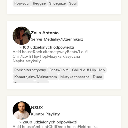
Pop-soul
Reggae
Shoegaze
Soul
Zoila Antonio
Serwis Medialny/Dziennikarz
> 100 udzielonych odpowiedzi
Acid house
Rock alternatywny
Beats/Lo-fi
Chill/Lo-fi Hip-Hop
Muzyka klasyczna
Napisz artykuły
Rock alternatywny
Beats/Lo-fi
Chill/Lo-fi Hip-Hop
Komercjalny/Mainstream
Muzyka taneczna
Disco
Dream pop
House
N3UX
Kurator Playlisty
> 2800 udzielonych odpowiedzi
Acid house
Ambient
Chill
Deep house
Elektronika