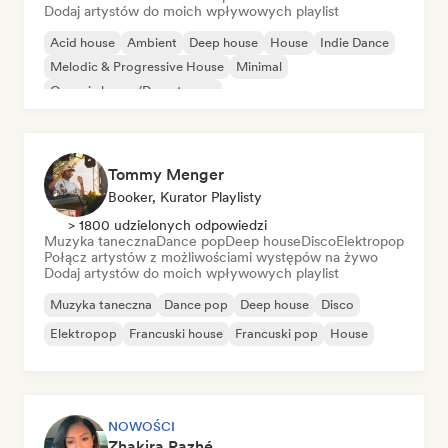
Dodaj artystów do moich wpływowych playlist
Acid house
Ambient
Deep house
House
Indie Dance
Melodic & Progressive House
Minimal
Organic house/Downtempo
Tommy Menger
Booker, Kurator Playlisty
> 1800 udzielonych odpowiedzi
Muzyka taneczna
Dance pop
Deep house
Disco
Elektropop
Połącz artystów z możliwościami występów na żywo
Dodaj artystów do moich wpływowych playlist
Muzyka taneczna
Dance pop
Deep house
Disco
Elektropop
Francuski house
Francuski pop
House
NOWOŚCI
Zhakira Razhé