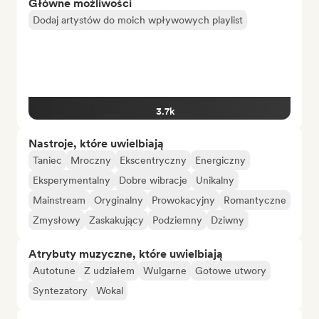
Główne możliwości
Dodaj artystów do moich wpływowych playlist
3.7k
Nastroje, które uwielbiają
Taniec
Mroczny
Ekscentryczny
Energiczny
Eksperymentalny
Dobre wibracje
Unikalny
Mainstream
Oryginalny
Prowokacyjny
Romantyczne
Zmysłowy
Zaskakujący
Podziemny
Dziwny
Atrybuty muzyczne, które uwielbiają
Autotune
Z udziałem
Wulgarne
Gotowe utwory
Syntezatory
Wokal