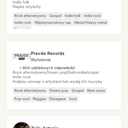
Indie folk
Napisz artykuły
Rock alternatywny
Gospel
Indie folk
Indie rock
Indie rock
Międzynarodowy rap
Metal/Heavy metal
Pop rock
Pravda Records
Wytwórnia
> 800 udzielonych odpowiedzi
Rock alternatywny
Dream pop
Elektronika
Gospel
Indie rock
Podpisz umowę z artystami lub wydaj ich muzykę
Rock alternatywny
Dream pop
Gospel
New wave
Pop-soul
Reggae
Shoegaze
Soul