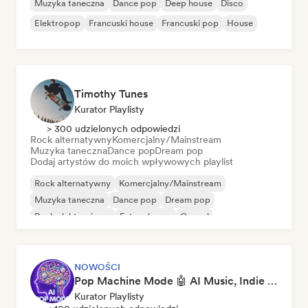
Muzyka taneczna
Dance pop
Deep house
Disco
Elektropop
Francuski house
Francuski pop
House
Timothy Tunes
Kurator Playlisty
> 300 udzielonych odpowiedzi
Rock alternatywny
Komercjalny/Mainstream
Muzyka taneczna
Dance pop
Dream pop
Dodaj artystów do moich wpływowych playlist
Rock alternatywny
Komercjalny/Mainstream
Muzyka taneczna
Dance pop
Dream pop
Rock elektroniczny
Future house
Gospel
NOWOŚCI
Pop Machine Mode 🤖 AI Music, Indie Pop & Dream Pop
Kurator Playlisty