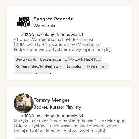
Sungate Records
Wytwórnia
> 1300 udzielonych odpowiedzi
Afrobeat/Afropop
Beats/Lo-fi
Bossa nova
Chill/Lo-fi Hip-Hop
Komercjalny/Mainstream
Podpisz umowę z artystami lub wydaj ich muzykę
Beats/Lo-fi
Bossa nova
Chill/Lo-fi Hip-Hop
Komercjalny/Mainstream
Dancehall
Dance pop
Hip-hop
Pop-soul
Tommy Menger
Booker, Kurator Playlisty
> 1800 udzielonych odpowiedzi
Muzyka taneczna
Dance pop
Deep house
Disco
Elektropop
Połącz artystów z możliwościami występów na żywo
Dodaj artystów do moich wpływowych playlist