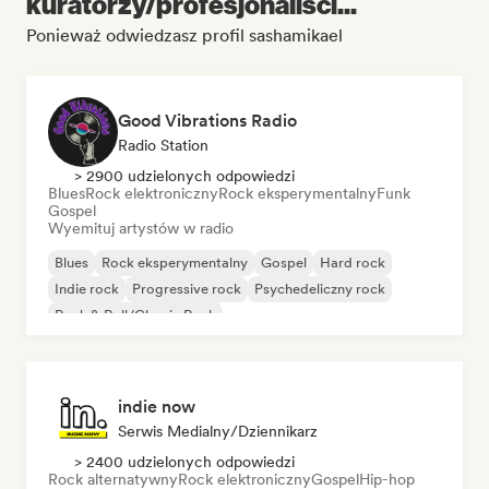
kuratorzy/profesjonaliści...
Ponieważ odwiedzasz profil sashamikael
Good Vibrations Radio
Radio Station
> 2900 udzielonych odpowiedzi
Blues
Rock elektroniczny
Rock eksperymentalny
Funk
Gospel
Wyemituj artystów w radio
Blues
Rock eksperymentalny
Gospel
Hard rock
Indie rock
Progressive rock
Psychedeliczny rock
Rock & Roll/Classic Rock
indie now
Serwis Medialny/Dziennikarz
> 2400 udzielonych odpowiedzi
Rock alternatywny
Rock elektroniczny
Gospel
Hip-hop