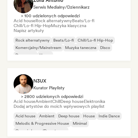
Zoila Antonio
Serwis Medialny/Dziennikarz
> 100 udzielonych odpowiedzi
Acid house
Rock alternatywny
Beats/Lo-fi
Chill/Lo-fi Hip-Hop
Muzyka klasyczna
Napisz artykuły
Rock alternatywny
Beats/Lo-fi
Chill/Lo-fi Hip-Hop
Komercjalny/Mainstream
Muzyka taneczna
Disco
Dream pop
House
N3UX
Kurator Playlisty
> 2800 udzielonych odpowiedzi
Acid house
Ambient
Chill
Deep house
Elektronika
Dodaj artystów do moich wpływowych playlist
Acid house
Ambient
Deep house
House
Indie Dance
Melodic & Progressive House
Minimal
Organic house/Downtempo