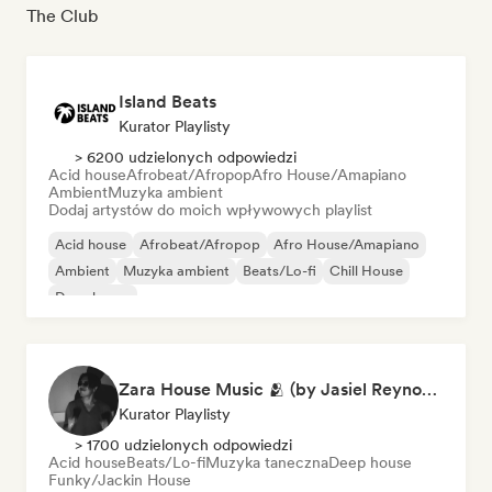
The Club
Island Beats
Kurator Playlisty
> 6200 udzielonych odpowiedzi
Acid house
Afrobeat/Afropop
Afro House/Amapiano
Ambient
Muzyka ambient
Dodaj artystów do moich wpływowych playlist
Acid house
Afrobeat/Afropop
Afro House/Amapiano
Ambient
Muzyka ambient
Beats/Lo-fi
Chill House
Deep house
Zara House Music 🫂 (by Jasiel Reynoso)
Kurator Playlisty
> 1700 udzielonych odpowiedzi
Acid house
Beats/Lo-fi
Muzyka taneczna
Deep house
Funky/Jackin House