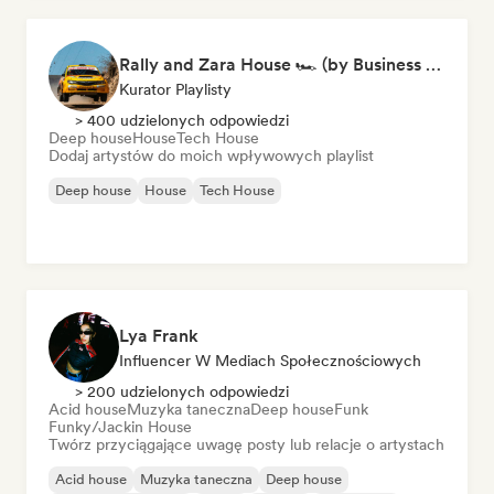
Rally and Zara House 🏎️ (by Business House Playlists)
Kurator Playlisty
> 400 udzielonych odpowiedzi
Deep house
House
Tech House
Dodaj artystów do moich wpływowych playlist
Deep house
House
Tech House
Lya Frank
Influencer W Mediach Społecznościowych
> 200 udzielonych odpowiedzi
Acid house
Muzyka taneczna
Deep house
Funk
Funky/Jackin House
Twórz przyciągające uwagę posty lub relacje o artystach
Acid house
Muzyka taneczna
Deep house