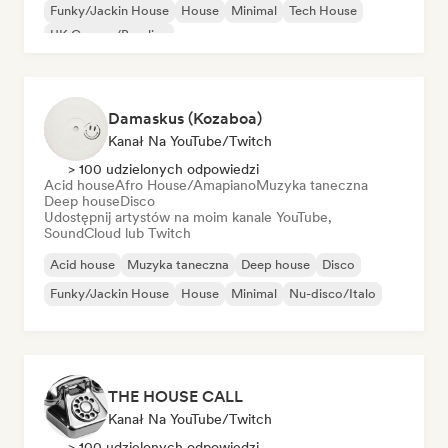
Funky/Jackin House
House
Minimal
Tech House
UK Garage/Bassline
Damaskus (Kozaboa)
Kanał Na YouTube/Twitch
> 100 udzielonych odpowiedzi
Acid house
Afro House/Amapiano
Muzyka taneczna
Deep house
Disco
Udostępnij artystów na moim kanale YouTube,
SoundCloud lub Twitch
Acid house
Muzyka taneczna
Deep house
Disco
Funky/Jackin House
House
Minimal
Nu-disco/Italo
THE HOUSE CALL
Kanał Na YouTube/Twitch
> 100 udzielonych odpowiedzi