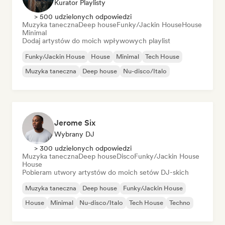
Kurator Playlisty
> 500 udzielonych odpowiedzi
Muzyka taneczna
Deep house
Funky/Jackin House
House
Minimal
Dodaj artystów do moich wpływowych playlist
Funky/Jackin House
House
Minimal
Tech House
Muzyka taneczna
Deep house
Nu-disco/Italo
Jerome Six
Wybrany DJ
> 300 udzielonych odpowiedzi
Muzyka taneczna
Deep house
Disco
Funky/Jackin House
House
Pobieram utwory artystów do moich setów DJ-skich
Muzyka taneczna
Deep house
Funky/Jackin House
House
Minimal
Nu-disco/Italo
Tech House
Techno