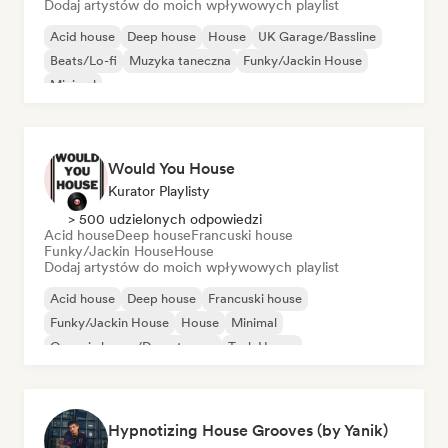
Dodaj artystów do moich wpływowych playlist
Acid house
Deep house
House
UK Garage/Bassline
Beats/Lo-fi
Muzyka taneczna
Funky/Jackin House
Minimal
Would You House
Kurator Playlisty
> 500 udzielonych odpowiedzi
Acid house
Deep house
Francuski house
Funky/Jackin House
House
Dodaj artystów do moich wpływowych playlist
Acid house
Deep house
Francuski house
Funky/Jackin House
House
Minimal
Organic house/Downtempo
Tech House
Hypnotizing House Grooves (by Yanik)