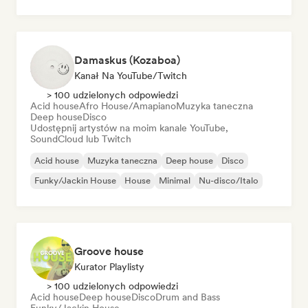
Damaskus (Kozaboa)
Kanał Na YouTube/Twitch
> 100 udzielonych odpowiedzi
Acid house
Afro House/Amapiano
Muzyka taneczna
Deep house
Disco
Udostępnij artystów na moim kanale YouTube,
SoundCloud lub Twitch
Acid house
Muzyka taneczna
Deep house
Disco
Funky/Jackin House
House
Minimal
Nu-disco/Italo
Groove house
Kurator Playlisty
> 100 udzielonych odpowiedzi
Acid house
Deep house
Disco
Drum and Bass