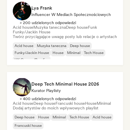
Lya Frank
Influencer W Mediach Społecznościowych
> 200 udzielonych odpowiedzi
Acid house
Muzyka taneczna
Deep house
Funk
Funky/Jackin House
Twórz przyciągające uwagę posty lub relacje o artystach
Acid house
Muzyka taneczna
Deep house
Funky/Jackin House
House
Minimal
Tech House
UK Garage/Bassline
Deep Tech Minimal House 2026
Kurator Playlisty
> 400 udzielonych odpowiedzi
Acid house
Deep house
Francuski house
House
Minimal
Dodaj artystów do moich wpływowych playlist
Deep house
House
Minimal
Tech House
Acid house
Francuski house