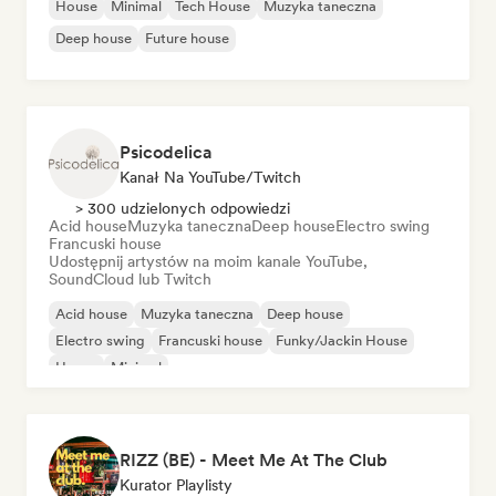
House
Minimal
Tech House
Muzyka taneczna
Deep house
Future house
Psicodelica
Kanał Na YouTube/Twitch
> 300 udzielonych odpowiedzi
Acid house
Muzyka taneczna
Deep house
Electro swing
Francuski house
Udostępnij artystów na moim kanale YouTube,
SoundCloud lub Twitch
Acid house
Muzyka taneczna
Deep house
Electro swing
Francuski house
Funky/Jackin House
House
Minimal
RIZZ (BE) - Meet Me At The Club
Kurator Playlisty