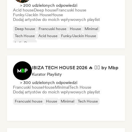
> 200 udzielonych odpowiedzi
Acid house
Deep house
Francuski house
Funky/Jackin House
House
Dodaj artystów do moich wpływowych playlist
Deep house
Francuski house
House
Minimal
Tech House
Acid house
Funky/Jackin House
Indie Dance
IBIZA TECH HOUSE 2026 🔥 😮‍💨 by Mbp
Kurator Playlisty
> 300 udzielonych odpowiedzi
Francuski house
House
Minimal
Tech House
Dodaj artystów do moich wpływowych playlist
Francuski house
House
Minimal
Tech House