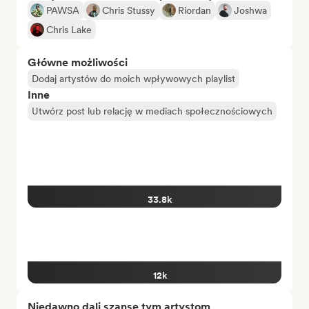
PAWSA
Chris Stussy
Riordan
Joshwa
Chris Lake
Główne możliwości
Dodaj artystów do moich wpływowych playlist
Inne
Utwórz post lub relację w mediach społecznościowych
33.8k
12k
Niedawno dali szansę tym artystom