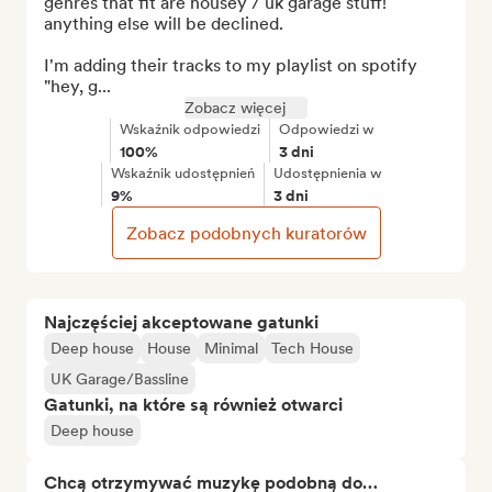
genres that fit are housey / uk garage stuff! 
anything else will be declined.

I'm adding their tracks to my playlist on spotify 
"hey, g...
Zobacz więcej
Wskaźnik odpowiedzi
Odpowiedzi w
100%
3 dni
Wskaźnik udostępnień
Udostępnienia w
9%
3 dni
Zobacz podobnych kuratorów
Najczęściej akceptowane gatunki
Deep house
House
Minimal
Tech House
UK Garage/Bassline
Gatunki, na które są również otwarci
Deep house
Chcą otrzymywać muzykę podobną do…