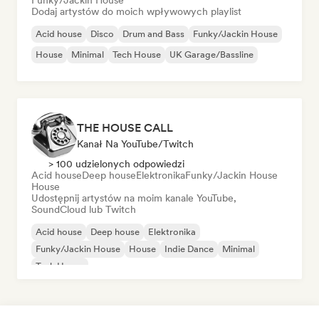
Funky/Jackin House
Dodaj artystów do moich wpływowych playlist
Acid house
Disco
Drum and Bass
Funky/Jackin House
House
Minimal
Tech House
UK Garage/Bassline
THE HOUSE CALL
Kanał Na YouTube/Twitch
> 100 udzielonych odpowiedzi
Acid house
Deep house
Elektronika
Funky/Jackin House
House
Udostępnij artystów na moim kanale YouTube,
SoundCloud lub Twitch
Acid house
Deep house
Elektronika
Funky/Jackin House
House
Indie Dance
Minimal
Tech House