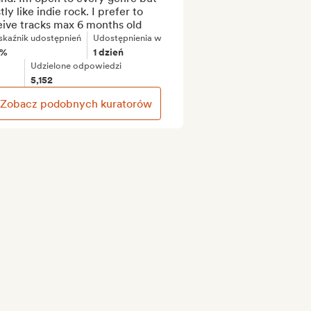
ly like indie rock. I prefer to 
eive tracks max 6 months old
kaźnik udostępnień
Udostępnienia w
2%
1 dzień
Udzielone odpowiedzi
5,152
Zobacz podobnych kuratorów