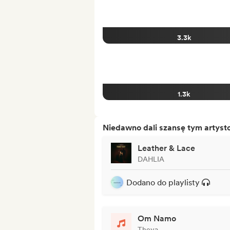
3.3k
1.3k
Niedawno dali szansę tym artys
Leather & Lace
DAHLIA
Dodano do playlisty
Om Namo
Theya