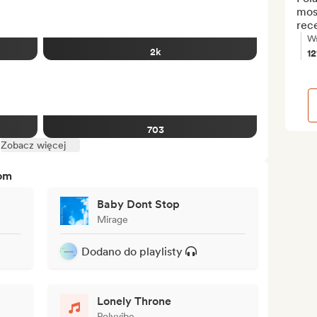
most
rec
Ws
2k
1
703
Zobacz więcej
tom
Baby Dont Stop
Mirage
Dodano do playlisty
Lonely Throne
Polyvibe