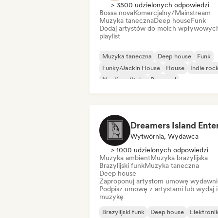
> 3500 udzielonych odpowiedzi
Bossa nova
Komercjalny/Mainstream
Muzyka taneczna
Deep house
Funk
Dodaj artystów do moich wpływowyc
playlist
Muzyka taneczna
Deep house
Funk
Funky/Jackin House
House
Indie roc
Nu-disco/Italo
Pop-soul
Wytwórnia, Wydawca
> 1000 udzielonych odpowiedzi
Muzyka ambient
Muzyka brazylijska
Brazylijski funk
Muzyka taneczna
Deep house
Zaproponuj artystom umowę wydawni
Podpisz umowę z artystami lub wydaj 
muzykę
Brazylijski funk
Deep house
Elektroni