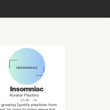
Insomniac
Kurator Playlisty
23.8k
2k
 growing Spotify playlister from 
nd. Im open to every genre but 