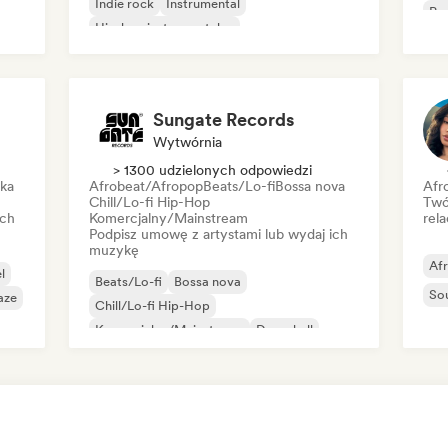
Indie rock
Instrumental
Psy
Hip-hop instrumentalny
Roc
Międzynarodowy rap
Rap w języku angielskim
Sungate Records
Wytwórnia
> 1300 udzielonych odpowiedzi
ika
Afrobeat/Afropop
Beats/Lo-fi
Bossa nova
Afr
Chill/Lo-fi Hip-Hop
Twó
ich
Komercjalny/Mainstream
rela
Podpisz umowę z artystami lub wydaj ich
muzykę
Af
l
Beats/Lo-fi
Bossa nova
So
aze
Chill/Lo-fi Hip-Hop
Komercjalny/Mainstream
Dancehall
Dance pop
Hip-hop
Pop-soul