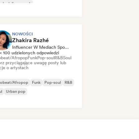
chedeliczny rock
k & Roll/Classic Rock
NOWOŚCI
Zhakira Razhé
Influencer W Mediach Społecznościowych
< 100 udzielonych odpowiedzi
obeat/Afropop
Funk
Pop-soul
R&B
Soul
rz przyciągające uwagę posty lub
cje o artystach
robeat/Afropop
Funk
Pop-soul
R&B
ul
Urban pop