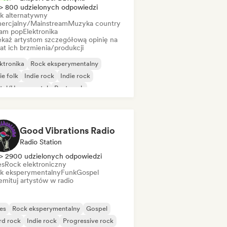
> 800 udzielonych odpowiedzi
k alternatywny
ercjalny/Mainstream
Muzyka country
am pop
Elektronika
ekaż artystom szczegółową opinię na
at ich brzmienia/produkcji
ktronika
Rock eksperymentalny
ie folk
Indie rock
Indie rock
tal/Heavy metal
Post-rock
k & Roll/Classic Rock
Good Vibrations Radio
Radio Station
> 2900 udzielonych odpowiedzi
es
Rock elektroniczny
k eksperymentalny
Funk
Gospel
mituj artystów w radio
es
Rock eksperymentalny
Gospel
rd rock
Indie rock
Progressive rock