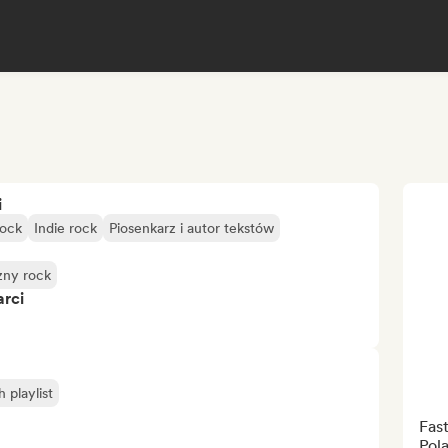
i
rock
Indie rock
Piosenkarz i autor tekstów
zny rock
arci
playlist
Fast
Pola