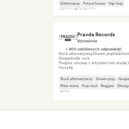
Elektropop
Future house
Hip-hop
House
Tech House
Pravda Records
Wytwórnia
> 800 udzielonych odpowiedzi
Rock alternatywny
Dream pop
Elektron
Gospel
Indie rock
Podpisz umowę z artystami lub wydaj 
muzykę
Rock alternatywny
Dream pop
Gospe
New wave
Pop-soul
Reggae
Shoeg
Soul