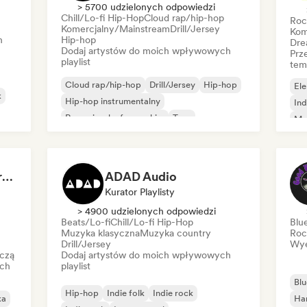
> 5700 udzielonych odpowiedzi
Chill/Lo-fi Hip-Hop
Cloud rap/hip-hop
Roc
Komercjalny/Mainstream
Drill/Jersey
Kom
h
Hip-hop
Dre
Dodaj artystów do moich wpływowych
Prz
playlist
tem
Cloud rap/hip-hop
Drill/Jersey
Hip-hop
Ele
k
Hip-hop instrumentalny
Ind
Rap w języku francuskim
Trap
Me
Urban pop
Chill/Lo-fi Hip-Hop
Roc
Dreamers Island Entertainment
ADAD Audio
Kurator Playlisty
> 4900 udzielonych odpowiedzi
Beats/Lo-fi
Chill/Lo-fi Hip-Hop
Blu
Muzyka klasyczna
Muzyka country
Roc
Drill/Jersey
Wye
czą
Dodaj artystów do moich wpływowych
ich
playlist
Blu
Hip-hop
Indie folk
Indie rock
ka
Ha