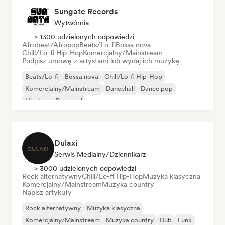
Sungate Records
Wytwórnia
> 1300 udzielonych odpowiedzi
Afrobeat/Afropop
Beats/Lo-fi
Bossa nova
Chill/Lo-fi Hip-Hop
Komercjalny/Mainstream
Podpisz umowę z artystami lub wydaj ich muzykę
Beats/Lo-fi
Bossa nova
Chill/Lo-fi Hip-Hop
Komercjalny/Mainstream
Dancehall
Dance pop
Hip-hop
Pop-soul
Dulaxi
Serwis Medialny/Dziennikarz
> 3000 udzielonych odpowiedzi
Rock alternatywny
Chill/Lo-fi Hip-Hop
Muzyka klasyczna
Komercjalny/Mainstream
Muzyka country
Napisz artykuły
Rock alternatywny
Muzyka klasyczna
Komercjalny/Mainstream
Muzyka country
Dub
Funk