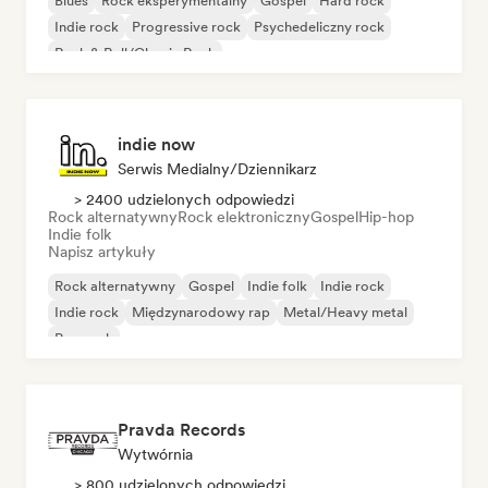
Blues
Rock eksperymentalny
Gospel
Hard rock
Indie rock
Progressive rock
Psychedeliczny rock
Rock & Roll/Classic Rock
indie now
Serwis Medialny/Dziennikarz
> 2400 udzielonych odpowiedzi
Rock alternatywny
Rock elektroniczny
Gospel
Hip-hop
Indie folk
Napisz artykuły
Rock alternatywny
Gospel
Indie folk
Indie rock
Indie rock
Międzynarodowy rap
Metal/Heavy metal
Pop rock
Pravda Records
Wytwórnia
> 800 udzielonych odpowiedzi