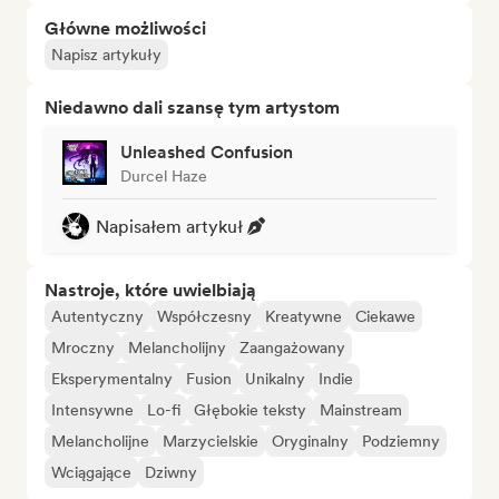
Główne możliwości
Napisz artykuły
Niedawno dali szansę tym artystom
Unleashed Confusion
Durcel Haze
Napisałem artykuł
Nastroje, które uwielbiają
Autentyczny
Współczesny
Kreatywne
Ciekawe
Mroczny
Melancholijny
Zaangażowany
Eksperymentalny
Fusion
Unikalny
Indie
Intensywne
Lo-fi
Głębokie teksty
Mainstream
Melancholijne
Marzycielskie
Oryginalny
Podziemny
Wciągające
Dziwny