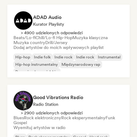
ADAD Audio
Kurator Playlisty
> 4900 udzielonych odpowiedzi
Beats/Lo-fi
Chill/Lo-fi Hip-Hop
Muzyka klasyczna
Muzyka country
Drill/Jersey
Dodaj artystów do moich wpływowych playlist
Hip-hop
Indie folk
Indie rock
Indie rock
Instrumental
Hip-hop instrumentalny
Międzynarodowy rap
Rap w języku angielskim
Good Vibrations Radio
Radio Station
> 2900 udzielonych odpowiedzi
Blues
Rock elektroniczny
Rock eksperymentalny
Funk
Gospel
Wyemituj artystów w radio