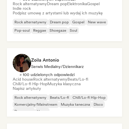
Rock alternatywny
Dream pop
Elektronika
Gospel
Indie rock
Podpisz umowę z artystami lub wydaj ich muzykę
Rock alternatywny
Dream pop
Gospel
New wave
Pop-soul
Reggae
Shoegaze
Soul
Zoila Antonio
Serwis Medialny/Dziennikarz
> 100 udzielonych odpowiedzi
Acid house
Rock alternatywny
Beats/Lo-fi
Chill/Lo-fi Hip-Hop
Muzyka klasyczna
Napisz artykuły
Rock alternatywny
Beats/Lo-fi
Chill/Lo-fi Hip-Hop
Komercjalny/Mainstream
Muzyka taneczna
Disco
Dream pop
House