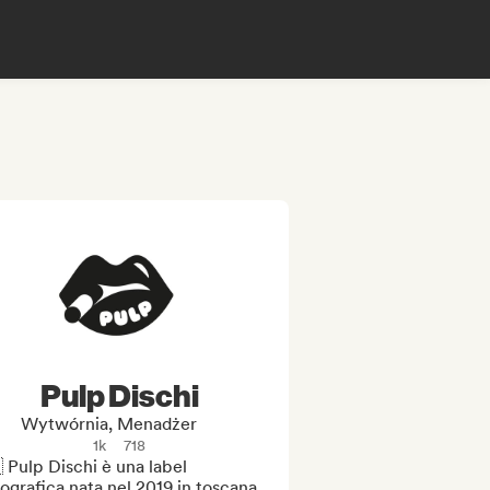
Pulp Dischi
Wytwórnia, Menadżer
1k
718
 Pulp Dischi è una label 
ografica nata nel 2019 in toscana 