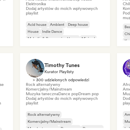
Elektronika
Chi
Dodaj artystów do moich wpływowych
Kom
playlist
Pod
muz
Acid house
Ambient
Deep house
Bea
House
Indie Dance
Chi
Melodic & Progressive House
Minimal
Ko
Organic house/Downtempo
Da
Timothy Tunes
Kurator Playlisty
> 300 udzielonych odpowiedzi
se
Rock alternatywny
Afr
Komercjalny/Mainstream
Ame
Muzyka taneczna
Dance pop
Dream pop
Muz
Dodaj artystów do moich wpływowych
Dod
h
playlist
play
Rock alternatywny
Am
Komercjalny/Mainstream
Mu
Muzyka taneczna
Dance pop
Dream pop
Ind