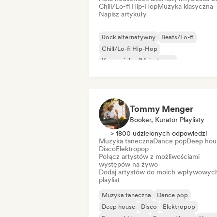
Chill/Lo-fi Hip-Hop
Muzyka klasyczna
Napisz artykuły
Rock alternatywny
Beats/Lo-fi
Chill/Lo-fi Hip-Hop
Komercjalny/Mainstream
Muzyka taneczna
Disco
Dream pop
House
Tommy Menger
Booker, Kurator Playlisty
> 1800 udzielonych odpowiedzi
Muzyka taneczna
Dance pop
Deep hou
Disco
Elektropop
Połącz artystów z możliwościami
występów na żywo
Dodaj artystów do moich wpływowyc
playlist
Muzyka taneczna
Dance pop
Deep house
Disco
Elektropop