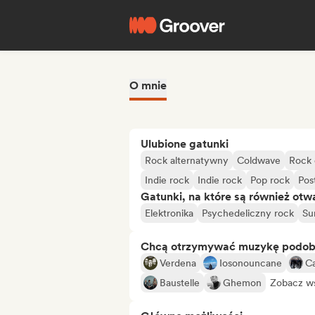
O mnie
Ulubione gatunki
Rock alternatywny
Coldwave
Rock 
Indie rock
Indie rock
Pop rock
Pos
Gatunki, na które są również otw
Elektronika
Psychedeliczny rock
Su
Chcą otrzymywać muzykę podo
Verdena
Iosonouncane
Ca
Baustelle
Ghemon
Zobacz ws