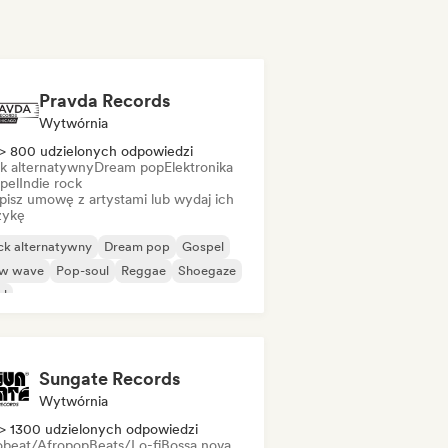
Pravda Records
Wytwórnia
> 800 udzielonych odpowiedzi
k alternatywny
Dream pop
Elektronika
pel
Indie rock
pisz umowę z artystami lub wydaj ich
ykę
ck alternatywny
Dream pop
Gospel
w wave
Pop-soul
Reggae
Shoegaze
ul
Sungate Records
Wytwórnia
> 1300 udzielonych odpowiedzi
obeat/Afropop
Beats/Lo-fi
Bossa nova