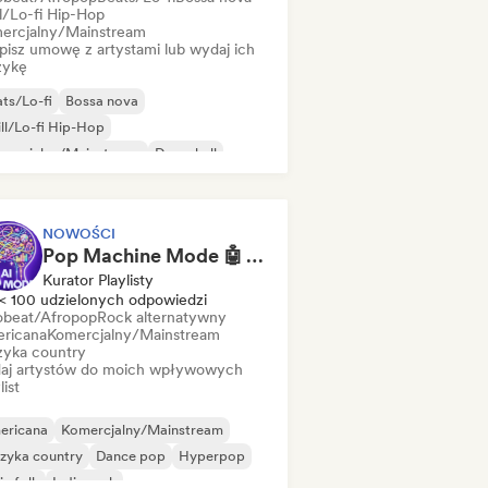
ll/Lo-fi Hip-Hop
ercjalny/Mainstream
pisz umowę z artystami lub wydaj ich
ykę
ts/Lo-fi
Bossa nova
ll/Lo-fi Hip-Hop
mercjalny/Mainstream
Dancehall
nce pop
Hip-hop
Pop-soul
NOWOŚCI
Pop Machine Mode 🤖 AI Music, Indie Pop & Dream Pop
Kurator Playlisty
< 100 udzielonych odpowiedzi
obeat/Afropop
Rock alternatywny
ricana
Komercjalny/Mainstream
yka country
aj artystów do moich wpływowych
list
ericana
Komercjalny/Mainstream
zyka country
Dance pop
Hyperpop
ie folk
Indie rock