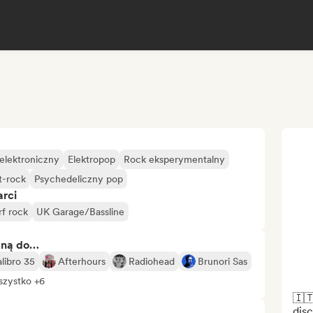
elektroniczny
Elektropop
Rock eksperymentalny
t-rock
Psychedeliczny pop
arci
rf rock
UK Garage/Bassline
bną do…
libro 35
Afterhours
Radiohead
Brunori Sas
zystko +6
🇮🇹
disc