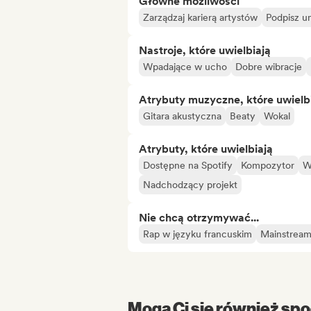
Główne możliwości
Zarządzaj karierą artystów
Podpisz u
Nastroje, które uwielbiają
Wpadające w ucho
Dobre wibracje
Atrybuty muzyczne, które uwielb
Gitara akustyczna
Beaty
Wokal
Atrybuty, które uwielbiają
Dostępne na Spotify
Kompozytor
W
Nadchodzący projekt
Nie chcą otrzymywać...
Rap w języku francuskim
Mainstrea
Mogą Ci się również spo