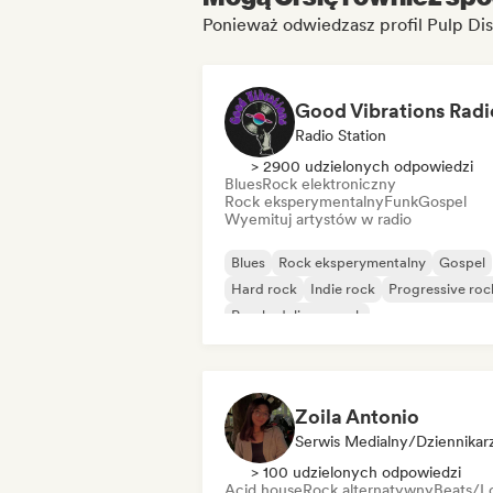
Ponieważ odwiedzasz profil Pulp Dis
Good Vibrations Radi
Radio Station
> 2900 udzielonych odpowiedzi
Blues
Rock elektroniczny
Rock eksperymentalny
Funk
Gospel
Wyemituj artystów w radio
Blues
Rock eksperymentalny
Gospel
Hard rock
Indie rock
Progressive roc
Psychedeliczny rock
Rock & Roll/Classic Rock
Zoila Antonio
Serwis Medialny/Dziennikar
> 100 udzielonych odpowiedzi
Acid house
Rock alternatywny
Beats/Lo