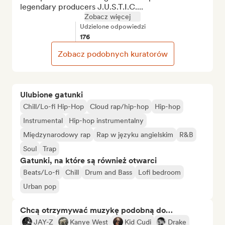
legendary producers J.U.S.T.I.C....
Zobacz więcej
Udzielone odpowiedzi
176
Zobacz podobnych kuratorów
Ulubione gatunki
Chill/Lo-fi Hip-Hop
Cloud rap/hip-hop
Hip-hop
Instrumental
Hip-hop instrumentalny
Międzynarodowy rap
Rap w języku angielskim
R&B
Soul
Trap
Gatunki, na które są również otwarci
Beats/Lo-fi
Chill
Drum and Bass
Lofi bedroom
Urban pop
Chcą otrzymywać muzykę podobną do…
JAY-Z
Kanye West
Kid Cudi
Drake