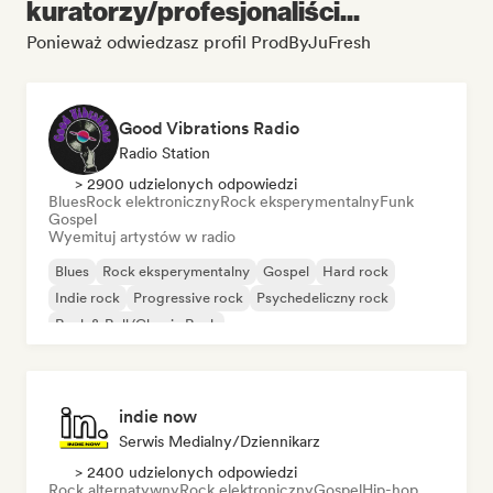
kuratorzy/profesjonaliści...
Ponieważ odwiedzasz profil ProdByJuFresh
Good Vibrations Radio
Radio Station
> 2900 udzielonych odpowiedzi
Blues
Rock elektroniczny
Rock eksperymentalny
Funk
Gospel
Wyemituj artystów w radio
Blues
Rock eksperymentalny
Gospel
Hard rock
Indie rock
Progressive rock
Psychedeliczny rock
Rock & Roll/Classic Rock
indie now
Serwis Medialny/Dziennikarz
> 2400 udzielonych odpowiedzi
Rock alternatywny
Rock elektroniczny
Gospel
Hip-hop