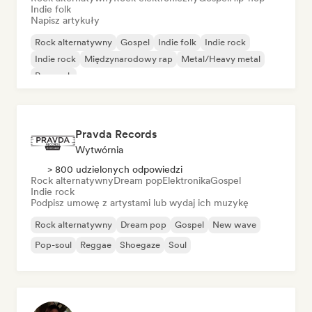
Indie folk
Napisz artykuły
Rock alternatywny
Gospel
Indie folk
Indie rock
Indie rock
Międzynarodowy rap
Metal/Heavy metal
Pop rock
Pravda Records
Wytwórnia
> 800 udzielonych odpowiedzi
Rock alternatywny
Dream pop
Elektronika
Gospel
Indie rock
Podpisz umowę z artystami lub wydaj ich muzykę
Rock alternatywny
Dream pop
Gospel
New wave
Pop-soul
Reggae
Shoegaze
Soul