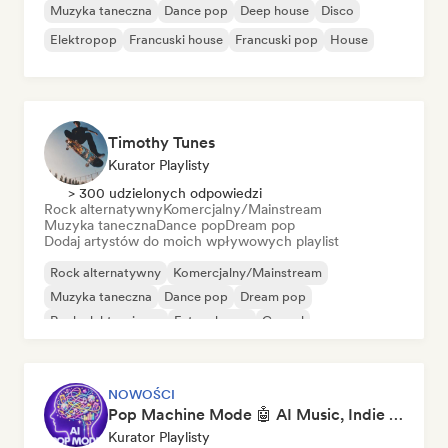
Muzyka taneczna
Dance pop
Deep house
Disco
Elektropop
Francuski house
Francuski pop
House
Timothy Tunes
Kurator Playlisty
> 300 udzielonych odpowiedzi
Rock alternatywny
Komercjalny/Mainstream
Muzyka taneczna
Dance pop
Dream pop
Dodaj artystów do moich wpływowych playlist
Rock alternatywny
Komercjalny/Mainstream
Muzyka taneczna
Dance pop
Dream pop
Rock elektroniczny
Future house
Gospel
NOWOŚCI
Pop Machine Mode 🤖 AI Music, Indie Pop & Dream Pop
Kurator Playlisty