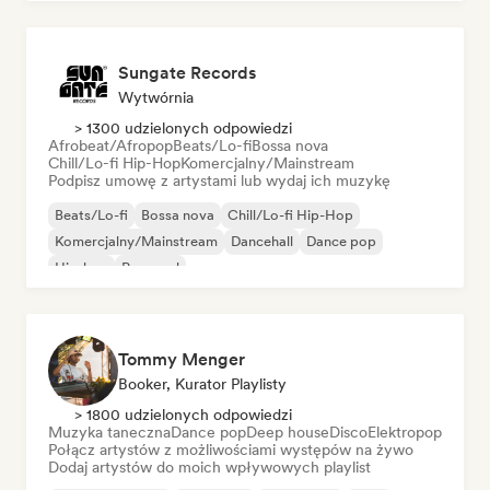
Sungate Records
Wytwórnia
> 1300 udzielonych odpowiedzi
Afrobeat/Afropop
Beats/Lo-fi
Bossa nova
Chill/Lo-fi Hip-Hop
Komercjalny/Mainstream
Podpisz umowę z artystami lub wydaj ich muzykę
Beats/Lo-fi
Bossa nova
Chill/Lo-fi Hip-Hop
Komercjalny/Mainstream
Dancehall
Dance pop
Hip-hop
Pop-soul
Tommy Menger
Booker, Kurator Playlisty
> 1800 udzielonych odpowiedzi
Muzyka taneczna
Dance pop
Deep house
Disco
Elektropop
Połącz artystów z możliwościami występów na żywo
Dodaj artystów do moich wpływowych playlist