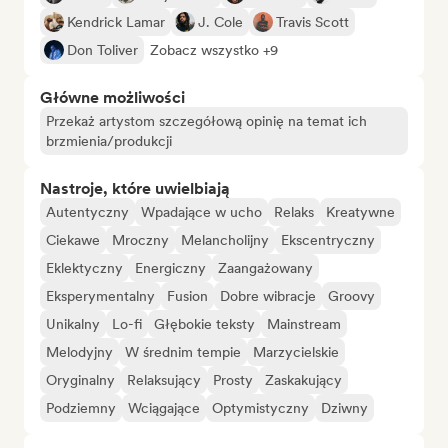
Kendrick Lamar
J. Cole
Travis Scott
Don Toliver
Zobacz wszystko +9
Główne możliwości
Przekaż artystom szczegółową opinię na temat ich
brzmienia/produkcji
Nastroje, które uwielbiają
Autentyczny
Wpadające w ucho
Relaks
Kreatywne
Ciekawe
Mroczny
Melancholijny
Ekscentryczny
Eklektyczny
Energiczny
Zaangażowany
Eksperymentalny
Fusion
Dobre wibracje
Groovy
Unikalny
Lo-fi
Głębokie teksty
Mainstream
Melodyjny
W średnim tempie
Marzycielskie
Oryginalny
Relaksujący
Prosty
Zaskakujący
Podziemny
Wciągające
Optymistyczny
Dziwny