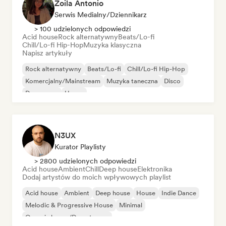
Zoila Antonio
Serwis Medialny/Dziennikarz
> 100 udzielonych odpowiedzi
Acid house
Rock alternatywny
Beats/Lo-fi
Chill/Lo-fi Hip-Hop
Muzyka klasyczna
Napisz artykuły
Rock alternatywny
Beats/Lo-fi
Chill/Lo-fi Hip-Hop
Komercjalny/Mainstream
Muzyka taneczna
Disco
Dream pop
House
N3UX
Kurator Playlisty
> 2800 udzielonych odpowiedzi
Acid house
Ambient
Chill
Deep house
Elektronika
Dodaj artystów do moich wpływowych playlist
Acid house
Ambient
Deep house
House
Indie Dance
Melodic & Progressive House
Minimal
Organic house/Downtempo