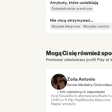
Atrybuty, które uwielbiają
Doświadczenie sceniczne
Nie chcą otrzymywać...
Muzyka klasyczna
Muzyka country
Mogą Ci się również spo
Ponieważ odwiedzasz profil Play at
Zoila Antonio
Serwis Medialny/Dziennikar
> 100 udzielonych odpowiedzi
Acid house
Rock alternatywny
Beats/Lo
Chill/Lo-fi Hip-Hop
Muzyka klasyczna
Napisz artykuły