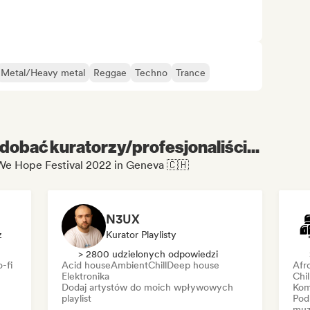
Metal/Heavy metal
Reggae
Techno
Trance
dobać kuratorzy/profesjonaliści...
 We Hope Festival 2022 in Geneva 🇨🇭
N3UX
z
Kurator Playlisty
> 2800 udzielonych odpowiedzi
-fi
Acid house
Ambient
Chill
Deep house
Afr
Elektronika
Chi
Dodaj artystów do moich wpływowych
Kom
playlist
Pod
muz