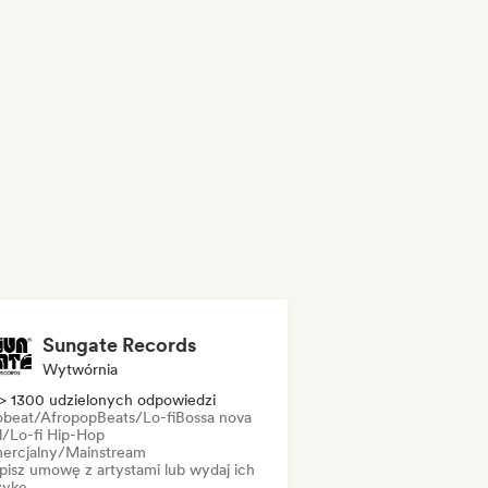
Sungate Records
Wytwórnia
> 1300 udzielonych odpowiedzi
obeat/Afropop
Beats/Lo-fi
Bossa nova
ll/Lo-fi Hip-Hop
ercjalny/Mainstream
pisz umowę z artystami lub wydaj ich
ykę