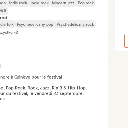
hop
Indie rock
Indie rock
Modern jazz
Pop rock
R&B
arci
ndie folk
Psychedeliczny pop
Psychedeliczny rock
zystko +3
i
ndre à Génève pour le festival

p, Pop Rock, Rock, Jazz, R'n'B & Hip-Hop.

our du festival, le vendredi 23 septembre.

es
