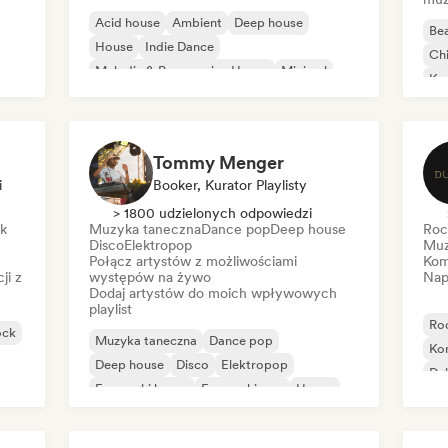
Acid house
Ambient
Deep house
Bea
House
Indie Dance
Chi
Melodic & Progressive House
Minimal
Ko
Organic house/Downtempo
Da
Tommy Menger
i
Booker, Kurator Playlisty
> 1800 udzielonych odpowiedzi
ck
Muzyka taneczna
Dance pop
Deep house
Roc
Disco
Elektropop
Muz
Połącz artystów z możliwościami
Kom
ji z
występów na żywo
Nap
Dodaj artystów do moich wpływowych
playlist
Ro
ock
Muzyka taneczna
Dance pop
Ko
Deep house
Disco
Elektropop
Du
Francuski house
Francuski pop
House