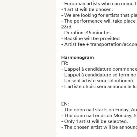
- European artists who can come to
- 1 artist will be chosen. 

- We are looking for artists that p
- The performance will take place 
23rd. 

- Duration: 45 minutes

- Backline will be provided

- Artist fee + transportation/ac
Harmonogram
FR:

- L'appel à candidature commence 
- L'appel à candidature se termine
- Un seul artiste sera sélectionné.

- L'artiste choisi sera annoncé le l
EN:

- The open call starts on Friday, A
- The open call ends on Monday, 
- Only 1 artist will be selected. 

- The chosen artist will be anno