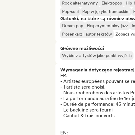
Rock alternatywny
Elektropop
Hip-
Pop-soul
Rap w języku francuskim
Gatunki, na które są również otw
Dream pop
Eksperymentalny jazz
I
Piosenkarz i autor tekstów
Zobacz ws
Główne możliwości
Wybierz artystów jako punkt wyjścia
Wymagania dotyczące rejestracj
FR:

- Artistes européens pouvant se re
- 1 artiste sera choisi.

- Nous recherchons des artistes Po
- La performance aura lieu le 1er j
- Durée de performance: 45 minut
- Le backline sera fourni

- Cachet & frais couverts

EN: 
