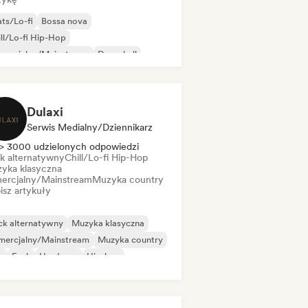
ts/Lo-fi
Bossa nova
ll/Lo-fi Hip-Hop
mercjalny/Mainstream
Dancehall
nce pop
Hip-hop
Pop-soul
Dulaxi
Serwis Medialny/Dziennikarz
> 3000 udzielonych odpowiedzi
k alternatywny
Chill/Lo-fi Hip-Hop
yka klasyczna
ercjalny/Mainstream
Muzyka country
isz artykuły
ck alternatywny
Muzyka klasyczna
mercjalny/Mainstream
Muzyka country
b
Funk
Hardcore
Hip-hop