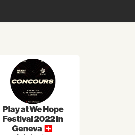
Play at We Hope
Festival 2022 in
Geneva 🇨🇭