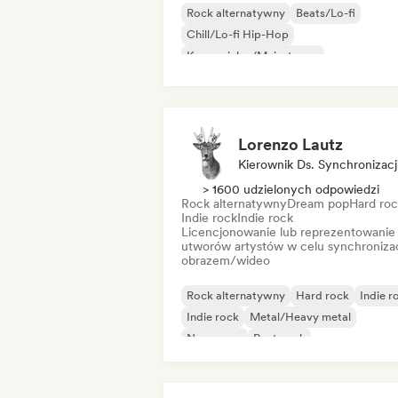
Rock alternatywny
Beats/Lo-fi
Chill/Lo-fi Hip-Hop
Komercjalny/Mainstream
Muzyka taneczna
Disco
Dream pop
House
Lorenzo Lautz
Kierownik Ds. Synchronizacj
> 1600 udzielonych odpowiedzi
Rock alternatywny
Dream pop
Hard ro
Indie rock
Indie rock
Licencjonowanie lub reprezentowanie
utworów artystów w celu synchronizac
obrazem/wideo
Rock alternatywny
Hard rock
Indie r
Indie rock
Metal/Heavy metal
New wave
Post-rock
Psychedeliczny rock