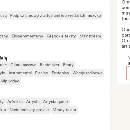
Omax
comp
musi
iczą
Podpisz umowę z artystami lub wydaj ich muzykę
foun
Our 
par
czny
Eksperymentalny
Głębokie teksty
Mainstream
Orc
artis
iają
tune
Gitara basowa
Beatmaker
Beaty
yle
Instrumental
Pianino
Fortepian
Wersja radioowa
Klip wideo
ty
Artystka
Artysta
Artysta queer
aktu
Nadchodzący projekt
Młody talent