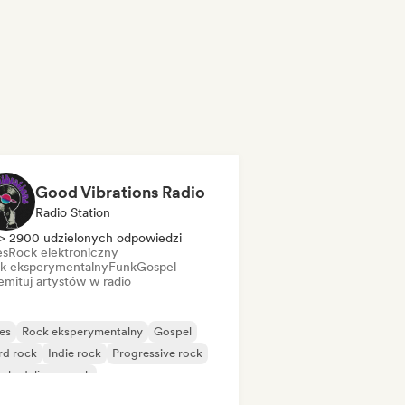
Good Vibrations Radio
Radio Station
> 2900 udzielonych odpowiedzi
es
Rock elektroniczny
k eksperymentalny
Funk
Gospel
mituj artystów w radio
es
Rock eksperymentalny
Gospel
rd rock
Indie rock
Progressive rock
chedeliczny rock
k & Roll/Classic Rock