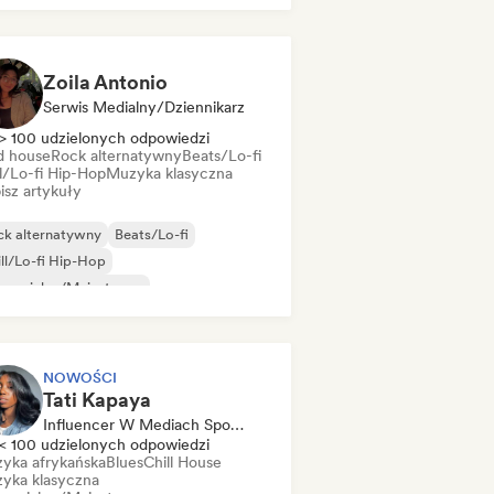
Zoila Antonio
Serwis Medialny/Dziennikarz
> 100 udzielonych odpowiedzi
d house
Rock alternatywny
Beats/Lo-fi
ll/Lo-fi Hip-Hop
Muzyka klasyczna
isz artykuły
ck alternatywny
Beats/Lo-fi
ll/Lo-fi Hip-Hop
mercjalny/Mainstream
zyka taneczna
Disco
Dream pop
use
NOWOŚCI
Tati Kapaya
Influencer W Mediach Społecznościowych
< 100 udzielonych odpowiedzi
yka afrykańska
Blues
Chill House
yka klasyczna