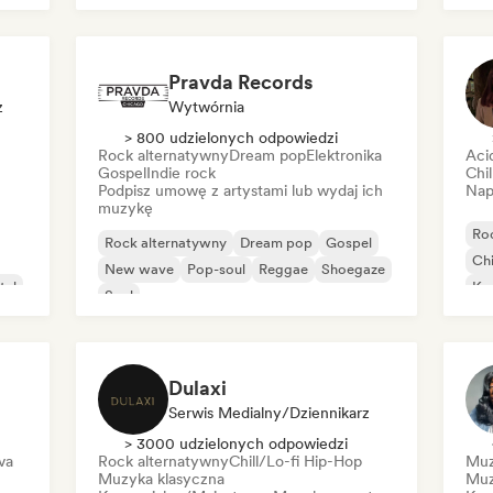
Międzynarodowy rap
Rap w języku angielskim
Pravda Records
z
Wytwórnia
> 800 udzielonych odpowiedzi
Rock alternatywny
Dream pop
Elektronika
Aci
Gospel
Indie rock
Chi
Podpisz umowę z artystami lub wydaj ich
Nap
muzykę
Ro
Rock alternatywny
Dream pop
Gospel
Chi
New wave
Pop-soul
Reggae
Shoegaze
tal
Ko
Soul
Mu
Ho
Dulaxi
Serwis Medialny/Dziennikarz
> 3000 udzielonych odpowiedzi
va
Rock alternatywny
Chill/Lo-fi Hip-Hop
Muz
Muzyka klasyczna
Muz