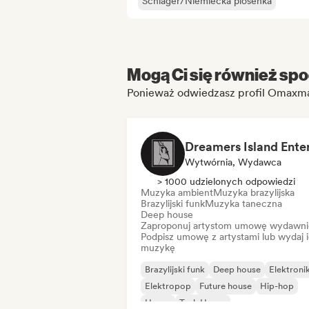
Schlager/Niemiecka piosenka
Mogą Ci się również spo
Ponieważ odwiedzasz profil Omaxma
Wytwórnia, Wydawca
> 1000 udzielonych odpowiedzi
Muzyka ambient
Muzyka brazylijska
Brazylijski funk
Muzyka taneczna
Deep house
Zaproponuj artystom umowę wydawni
Podpisz umowę z artystami lub wydaj 
muzykę
Brazylijski funk
Deep house
Elektroni
Elektropop
Future house
Hip-hop
House
Tech House