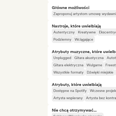
Główne możliwości
Zaproponuj artystom umowę wydawn
Nastroje, które uwielbiają
Autentyczny
Kreatywne
Ekscentry
Podziemny
Wciągające
Atrybuty muzyczne, które uwielb
Unplugged
Gitara akustyczna
Auto
Gitara elektryczna
Wulgarne
Freest
Wszystkie formaty
Dźwięki miejskie
Atrybuty, które uwielbiają
Dostępne na Spotify
Wczesne projek
Artysta wspierany
Artysta bez kontr
Nie chcą otrzymywać...