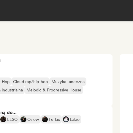
i
ip-Hop
Cloud rap/hip-hop
Muzyka taneczna
industrialna
Melodic & Progressive House
bną do…
ELSO
Oslow
Furlax
Lalao