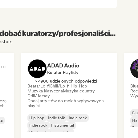
dobać kuratorzy/profesjonaliści...
sters
Dreamers Island Entertainment
ADAD Audio
Kurator Playlisty
> 4900 udzielonych odpowiedzi
Beats/Lo-fi
Chill/Lo-fi Hip-Hop
Blu
Muzyka klasyczna
Muzyka country
Roc
Drill/Jersey
Wye
czą
Dodaj artystów do moich wpływowych
ich
playlist
Blu
Hip-hop
Indie folk
Indie rock
ka
Ha
Indie rock
Instrumental
Psy
Hip-hop instrumentalny
Roc