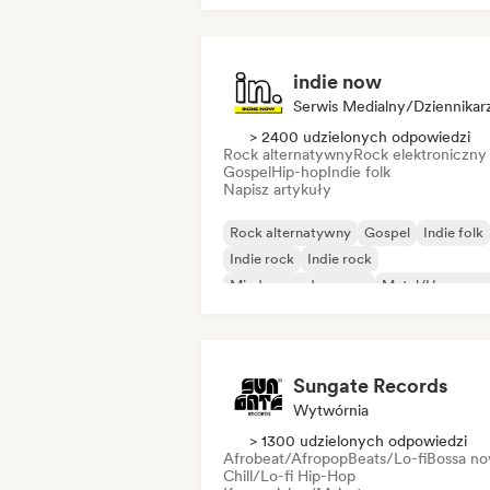
indie now
Serwis Medialny/Dziennikar
> 2400 udzielonych odpowiedzi
Rock alternatywny
Rock elektroniczny
Gospel
Hip-hop
Indie folk
Napisz artykuły
Rock alternatywny
Gospel
Indie folk
Indie rock
Indie rock
Międzynarodowy rap
Metal/Heavy me
Pop rock
Sungate Records
Wytwórnia
> 1300 udzielonych odpowiedzi
Afrobeat/Afropop
Beats/Lo-fi
Bossa no
Chill/Lo-fi Hip-Hop