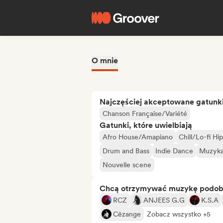
O mnie
Najczęściej akceptowane gatunk
Chanson Française/Variété
Gatunki, które uwielbiają
Afro House/Amapiano
Chill/Lo-fi H
Drum and Bass
Indie Dance
Muzyka 
Nouvelle scene
Chcą otrzymywać muzykę podo
RCZ
ANJEES G.G
K.S.A
Cēzange
Zobacz wszystko +5