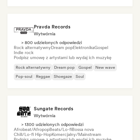
Pop rock
Pravda Records
Wytwórnia
> 800 udzielonych odpowiedzi
Rock alternatywny
Dream pop
Elektronika
Gospel
Indie rock
Podpisz umowę z artystami lub wydaj ich muzykę
Rock alternatywny
Dream pop
Gospel
New wave
Pop-soul
Reggae
Shoegaze
Soul
Sungate Records
Wytwórnia
> 1300 udzielonych odpowiedzi
Afrobeat/Afropop
Beats/Lo-fi
Bossa nova
Chill/Lo-fi Hip-Hop
Komercjalny/Mainstream
Podpisz umowę z artystami lub wydaj ich muzykę