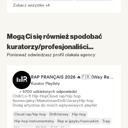
Zobacz wszystko +4
Mogą Ci się również spodobać
kuratorzy/profesjonaliści...
Ponieważ odwiedzasz profil olakala agency
RAP FRANÇAIS 2026 🔥🇫🇷 (Way Records)
Kurator Playlisty
> 5700 udzielonych odpowiedzi
Chill/Lo-fi Hip-Hop
Cloud rap/hip-hop
Komercjalny/Mainstream
Drill/Jersey
Hip-hop
Dodaj artystów do moich wpływowych playlist
Cloud rap/hip-hop
Drill/Jersey
Hip-hop
Hip-hop instrumentalny
Rap w języku francuskim
Trap
Urban pop
Chill/Lo-fi Hip-Hop