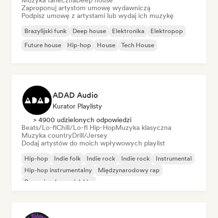
Muzyka taneczna
Deep house
Zaproponuj artystom umowę wydawniczą
Podpisz umowę z artystami lub wydaj ich muzykę
Brazylijski funk
Deep house
Elektronika
Elektropop
Future house
Hip-hop
House
Tech House
ADAD Audio
Kurator Playlisty
> 4900 udzielonych odpowiedzi
Beats/Lo-fi
Chill/Lo-fi Hip-Hop
Muzyka klasyczna
Muzyka country
Drill/Jersey
Dodaj artystów do moich wpływowych playlist
Hip-hop
Indie folk
Indie rock
Indie rock
Instrumental
Hip-hop instrumentalny
Międzynarodowy rap
Rap w języku angielskim