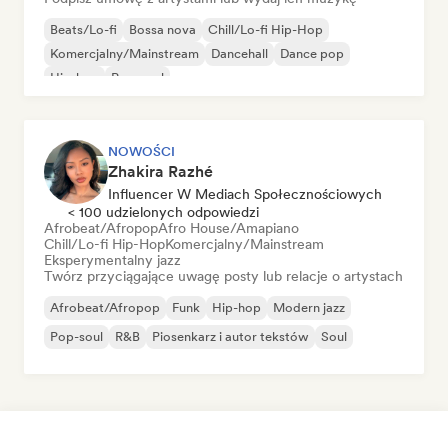
Beats/Lo-fi
Bossa nova
Chill/Lo-fi Hip-Hop
Komercjalny/Mainstream
Dancehall
Dance pop
Hip-hop
Pop-soul
NOWOŚCI
Zhakira Razhé
Influencer W Mediach Społecznościowych
< 100 udzielonych odpowiedzi
Afrobeat/Afropop
Afro House/Amapiano
Chill/Lo-fi Hip-Hop
Komercjalny/Mainstream
Eksperymentalny jazz
Twórz przyciągające uwagę posty lub relacje o artystach
Afrobeat/Afropop
Funk
Hip-hop
Modern jazz
Pop-soul
R&B
Piosenkarz i autor tekstów
Soul