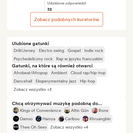
Udzielone odpowiedzi
32
Zobacz podobnych kuratorów
Ulubione gatunki
Drill/Jersey
Electro swing
Gospel
Indie rock
Psychedeliczny rock
Rap w języku francuskim
Gatunki, na które są również otwarci
Afrobeat/Afropop
Ambient
Cloud rap/hip-hop
Dancehall
Eksperymentalny jazz
Hip-hop
Zobacz wszystko +3
Chcą otrzymywać muzykę podobną do…
Kings of Convenience
Altin Gün
Rone
Damso
Hamza
Caribou
Khruangbin
Thee Oh Sees
Zobacz wszystko +4