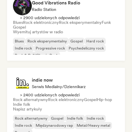
Good Vibrations Radio
Radio Station
> 2900 udzielonych odpowiedzi
Blues
Rock elektroniczny
Rock eksperymentalny
Funk
Gospel
Wyemituj artystów w radio
Blues
Rock eksperymentalny
Gospel
Hard rock
Indie rock
Progressive rock
Psychedeliczny rock
Rock & Roll/Classic Rock
indie now
Serwis Medialny/Dziennikarz
> 2400 udzielonych odpowiedzi
Rock alternatywny
Rock elektroniczny
Gospel
Hip-hop
Indie folk
Napisz artykuły
Rock alternatywny
Gospel
Indie folk
Indie rock
Indie rock
Międzynarodowy rap
Metal/Heavy metal