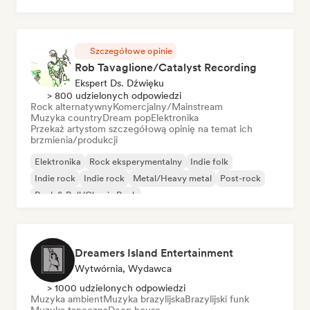
Szczegółowe opinie
Rob Tavaglione/Catalyst Recording
Ekspert Ds. Dźwięku
> 800 udzielonych odpowiedzi
Rock alternatywny
Komercjalny/Mainstream
Muzyka country
Dream pop
Elektronika
Przekaż artystom szczegółową opinię na temat ich
brzmienia/produkcji
Elektronika
Rock eksperymentalny
Indie folk
Indie rock
Indie rock
Metal/Heavy metal
Post-rock
Rock & Roll/Classic Rock
Dreamers Island Entertainment
Wytwórnia, Wydawca
> 1000 udzielonych odpowiedzi
Muzyka ambient
Muzyka brazylijska
Brazylijski funk