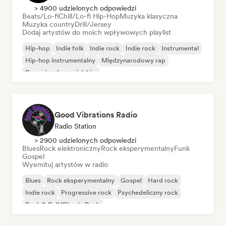
> 4900 udzielonych odpowiedzi
Beats/Lo-fi
Chill/Lo-fi Hip-Hop
Muzyka klasyczna
Muzyka country
Drill/Jersey
Dodaj artystów do moich wpływowych playlist
Hip-hop
Indie folk
Indie rock
Indie rock
Instrumental
Hip-hop instrumentalny
Międzynarodowy rap
Rap w języku angielskim
Good Vibrations Radio
Radio Station
> 2900 udzielonych odpowiedzi
Blues
Rock elektroniczny
Rock eksperymentalny
Funk
Gospel
Wyemituj artystów w radio
Blues
Rock eksperymentalny
Gospel
Hard rock
Indie rock
Progressive rock
Psychedeliczny rock
Rock & Roll/Classic Rock