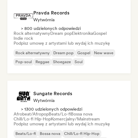
Pravda Records
Wytwórnia
> 800 udzielonych odpowiedzi
Rock alternatywny
Dream pop
Elektronika
Gospel
Indie rock
Podpisz umowę z artystami lub wydaj ich muzykę
Rock alternatywny
Dream pop
Gospel
New wave
Pop-soul
Reggae
Shoegaze
Soul
Sungate Records
Wytwórnia
> 1300 udzielonych odpowiedzi
Afrobeat/Afropop
Beats/Lo-fi
Bossa nova
Chill/Lo-fi Hip-Hop
Komercjalny/Mainstream
Podpisz umowę z artystami lub wydaj ich muzykę
Beats/Lo-fi
Bossa nova
Chill/Lo-fi Hip-Hop