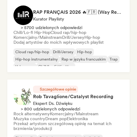
RAP FRANÇAIS 2026 🔥🇫🇷 (Way Records)
Kurator Playlisty
> 5700 udzielonych odpowiedzi
Chill/Lo-fi Hip-Hop
Cloud rap/hip-hop
Komercjalny/Mainstream
Drill/Jersey
Hip-hop
Dodaj artystów do moich wpływowych playlist
Cloud rap/hip-hop
Drill/Jersey
Hip-hop
Hip-hop instrumentalny
Rap w języku francuskim
Trap
Urban pop
Chill/Lo-fi Hip-Hop
Szczegółowe opinie
Rob Tavaglione/Catalyst Recording
Ekspert Ds. Dźwięku
> 800 udzielonych odpowiedzi
Rock alternatywny
Komercjalny/Mainstream
Muzyka country
Dream pop
Elektronika
Przekaż artystom szczegółową opinię na temat ich
brzmienia/produkcji