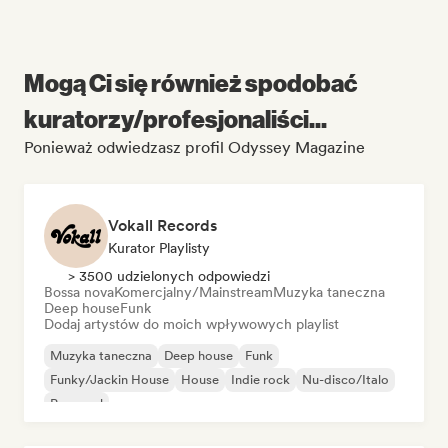
Mogą Ci się również spodobać
kuratorzy/profesjonaliści...
Ponieważ odwiedzasz profil Odyssey Magazine
Vokall Records
Kurator Playlisty
> 3500 udzielonych odpowiedzi
Bossa nova
Komercjalny/Mainstream
Muzyka taneczna
Deep house
Funk
Dodaj artystów do moich wpływowych playlist
Muzyka taneczna
Deep house
Funk
Funky/Jackin House
House
Indie rock
Nu-disco/Italo
Pop-soul