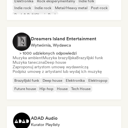
Elektronika
Rock eksperymentalny
Indie folk
Indie rock
Indie rock
Metal/Heavy metal
Post-rock
Rock & Roll/Classic Rock
Dreamers Island Entertainment
Wytwórnia, Wydawca
> 1000 udzielonych odpowiedzi
Muzyka ambient
Muzyka brazylijska
Brazylijski funk
Muzyka taneczna
Deep house
Zaproponuj artystom umowę wydawniczą
Podpisz umowę z artystami lub wydaj ich muzykę
Brazylijski funk
Deep house
Elektronika
Elektropop
Future house
Hip-hop
House
Tech House
ADAD Audio
Kurator Playlisty