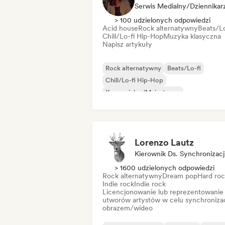
Serwis Medialny/Dziennikar
> 100 udzielonych odpowiedzi
Acid house
Rock alternatywny
Beats/Lo
Chill/Lo-fi Hip-Hop
Muzyka klasyczna
Napisz artykuły
Rock alternatywny
Beats/Lo-fi
Chill/Lo-fi Hip-Hop
Komercjalny/Mainstream
Muzyka taneczna
Disco
Dream pop
House
Lorenzo Lautz
Kierownik Ds. Synchronizacj
> 1600 udzielonych odpowiedzi
Rock alternatywny
Dream pop
Hard ro
Indie rock
Indie rock
Licencjonowanie lub reprezentowanie
utworów artystów w celu synchronizac
obrazem/wideo