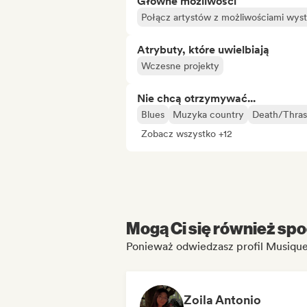
Główne możliwości
Połącz artystów z możliwościami wy
Atrybuty, które uwielbiają
Wczesne projekty
Nie chcą otrzymywać...
Blues
Muzyka country
Death/Thra
Zobacz wszystko +12
Mogą Ci się również spo
Ponieważ odwiedzasz profil Musiqu
Zoila Antonio