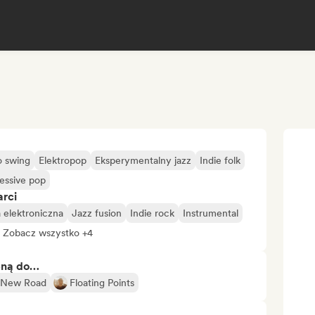
o swing
Elektropop
Eksperymentalny jazz
Indie folk
essive pop
arci
elektroniczna
Jazz fusion
Indie rock
Instrumental
Zobacz wszystko +4
bną do…
, New Road
Floating Points