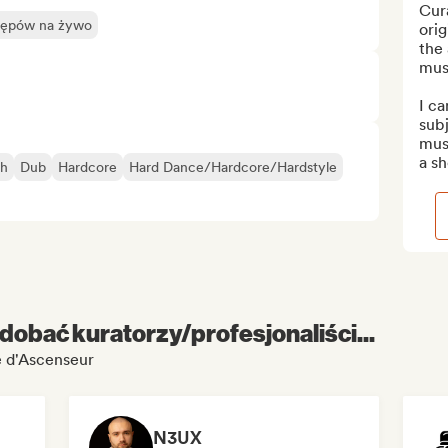
Cura
stępów na żywo
orig
the 
musi
I ca
sub
musi
a sh
sh
Dub
Hardcore
Hard Dance/Hardcore/Hardstyle
dobać kuratorzy/profesjonaliści...
e d'Ascenseur
N3UX