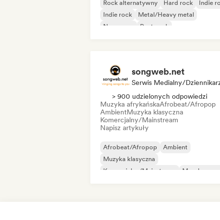
Rock alternatywny
Hard rock
Indie r
Indie rock
Metal/Heavy metal
New wave
Post-rock
Psychedeliczny rock
songweb.net
Serwis Medialny/Dziennikar
> 900 udzielonych odpowiedzi
Muzyka afrykańska
Afrobeat/Afropop
Ambient
Muzyka klasyczna
Komercjalny/Mainstream
Napisz artykuły
Afrobeat/Afropop
Ambient
Muzyka klasyczna
Komercjalny/Mainstream
Muzyka coun
Dance pop
Drill/Jersey
Hip-hop