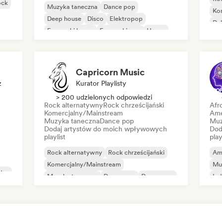
ock
Muzyka taneczna
Dance pop
Ko
Deep house
Disco
Elektropop
Du
Francuski house
Francuski pop
House
Capricorn Music
z
Kurator Playlisty
> 200 udzielonych odpowiedzi
Rock alternatywny
Rock chrześcijański
Afr
Komercjalny/Mainstream
Ame
Muzyka taneczna
Dance pop
Muz
Dodaj artystów do moich wpływowych
Dod
playlist
play
Rock alternatywny
Rock chrześcijański
Am
Komercjalny/Mainstream
Mu
try
Muzyka taneczna
Dance pop
Dream pop
Ind
Elektropop
House
Mi