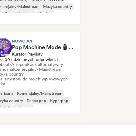
mercjalny/Mainstream
Muzyka country
b
Funk
Hardcore
Hip-hop
NOWOŚCI
Pop Machine Mode 🤖 AI Music, Indie Pop & Dream Pop
Kurator Playlisty
< 100 udzielonych odpowiedzi
obeat/Afropop
Rock alternatywny
ricana
Komercjalny/Mainstream
yka country
aj artystów do moich wpływowych
list
ericana
Komercjalny/Mainstream
zyka country
Dance pop
Hyperpop
ie folk
Indie rock
ędzynarodowy pop