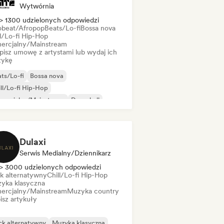
Wytwórnia
> 1300 udzielonych odpowiedzi
obeat/Afropop
Beats/Lo-fi
Bossa nova
ll/Lo-fi Hip-Hop
ercjalny/Mainstream
pisz umowę z artystami lub wydaj ich
ykę
ts/Lo-fi
Bossa nova
ll/Lo-fi Hip-Hop
mercjalny/Mainstream
Dancehall
nce pop
Hip-hop
Pop-soul
Dulaxi
Serwis Medialny/Dziennikarz
> 3000 udzielonych odpowiedzi
k alternatywny
Chill/Lo-fi Hip-Hop
yka klasyczna
ercjalny/Mainstream
Muzyka country
isz artykuły
ck alternatywny
Muzyka klasyczna