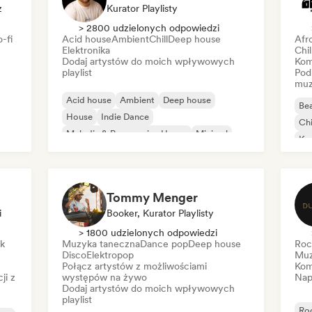
z
Kurator Playlisty
> 2800 udzielonych odpowiedzi
-fi
Acid house
Ambient
Chill
Deep house
Afr
Elektronika
Chi
Dodaj artystów do moich wpływowych
Kom
playlist
Pod
muz
Acid house
Ambient
Deep house
Bea
House
Indie Dance
Chi
Melodic & Progressive House
Minimal
Ko
Organic house/Downtempo
Da
Tommy Menger
i
Booker, Kurator Playlisty
> 1800 udzielonych odpowiedzi
ck
Muzyka taneczna
Dance pop
Deep house
Roc
Disco
Elektropop
Muz
Połącz artystów z możliwościami
Kom
ji z
występów na żywo
Nap
Dodaj artystów do moich wpływowych
playlist
Ro