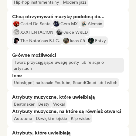
Hip-hop instrumentalny
Modern jazz
Chcą otrzymywać muzykę podobną do…
Cartel De Santa
Gera MX
Alemán
XXXTENTACION
Juice WRLD
The Notorious B.I.G.
kaos 08
Fntxy
Główne możliwości
Twórz przyciągające uwagę posty lub relacje o
artystach
Inne
Udostępnij na kanale YouTube, SoundCloud lub Twitch
Atrybuty muzyczne, które uwielbiają
Beatmaker
Beaty
Wokal
Atrybuty muzyczne, na które są również otwarci
Autotune
Dźwięki miejskie
Klip wideo
Atrybuty, które uwielbiają