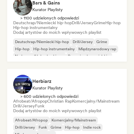
Bars & Gains
Kurator Playlisty
> 1100 udzielonych odpowiedzi
Deutschrap/Niemiecki hip-hop
Drill/Jersey
Grime
Hip-hop
Hip-hop instrumentalny
Dodaj artystów do moich wpływowych playlist
Deutschrap/Niemiecki hip-hop
Drill/Jersey
Grime
Hip-hop
Hip-hop instrumentalny
Międzynarodowy rap
Nederpop/Holenderski pop
Rap w języku angielskim
Herbiarz
Kurator Playlisty
> 600 udzielonych odpowiedzi
Afrobeat/Afropop
Christian Rap
Komercjalny/Mainstream
Drill/Jersey
Funk
Dodaj artystów do moich wpływowych playlist
Afrobeat/Afropop
Komercjalny/Mainstream
Drill/Jersey
Funk
Grime
Hip-hop
Indie rock