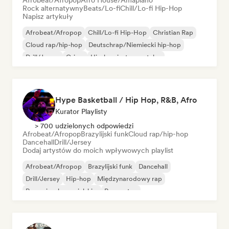
Afrobeat/Afropop
Afro House/Amapiano
Rock alternatywny
Beats/Lo-fi
Chill/Lo-fi Hip-Hop
Napisz artykuły
Afrobeat/Afropop
Chill/Lo-fi Hip-Hop
Christian Rap
Cloud rap/hip-hop
Deutschrap/Niemiecki hip-hop
Drill/Jersey
Grime
Hip-hop instrumentalny
Hype Basketball / Hip Hop, R&B, Afro
Kurator Playlisty
> 700 udzielonych odpowiedzi
Afrobeat/Afropop
Brazylijski funk
Cloud rap/hip-hop
Dancehall
Drill/Jersey
Dodaj artystów do moich wpływowych playlist
Afrobeat/Afropop
Brazylijski funk
Dancehall
Drill/Jersey
Hip-hop
Międzynarodowy rap
Rap w języku angielskim
Reggaeton