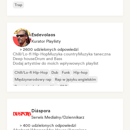
Trap
Esdevolaos
Kurator Playlisty
> 2600 udzielonych odpowiedzi
Chill/Lo-fi Hip-Hop
Muzyka country
Muzyka taneczna
Deep house
Drum and Bass
Dodaj artystów do moich wpływowych playlist
Chill/Lo-fi Hip-Hop
Dub
Funk
Hip-hop
Międzynarodowy rap
Rap w języku angielskim
Rap w języku francuskim
R&B
Diáspora
Serwis Medialny/Dziennikarz
> 400 udzielonych odpowiedzi