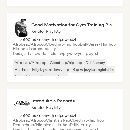
Międzynarodowy pop
Good Motivation for Gym Training Playlist 💪
Kurator Playlisty
> 600 udzielonych odpowiedzi
Afrobeat/Afropop
Cloud rap/hip-hop
Drill/Jersey
Hip-hop
Hip-hop instrumentalny
Dodaj artystów do moich wpływowych playlist
Afrobeat/Afropop
Cloud rap/hip-hop
Drill/Jersey
Hip-hop
Międzynarodowy rap
Rap w języku angielskim
Trap
Hip-hop instrumentalny
Introdukcja Records
Kurator Playlisty
> 600 udzielonych odpowiedzi
Afrobeat/Afropop
Christian Rap
Cloud rap/hip-hop
Deutschrap/Niemiecki hip-hop
Drill/Jersey
Dodaj artystów do moich wpływowych playlist