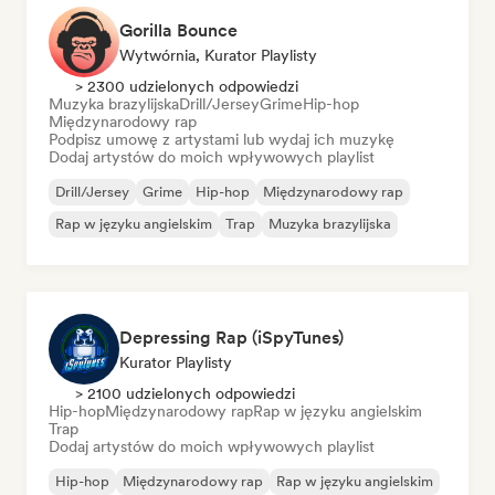
Gorilla Bounce
Wytwórnia, Kurator Playlisty
> 2300 udzielonych odpowiedzi
Muzyka brazylijska
Drill/Jersey
Grime
Hip-hop
Międzynarodowy rap
Podpisz umowę z artystami lub wydaj ich muzykę
Dodaj artystów do moich wpływowych playlist
Drill/Jersey
Grime
Hip-hop
Międzynarodowy rap
Rap w języku angielskim
Trap
Muzyka brazylijska
Depressing Rap (iSpyTunes)
Kurator Playlisty
> 2100 udzielonych odpowiedzi
Hip-hop
Międzynarodowy rap
Rap w języku angielskim
Trap
Dodaj artystów do moich wpływowych playlist
Hip-hop
Międzynarodowy rap
Rap w języku angielskim