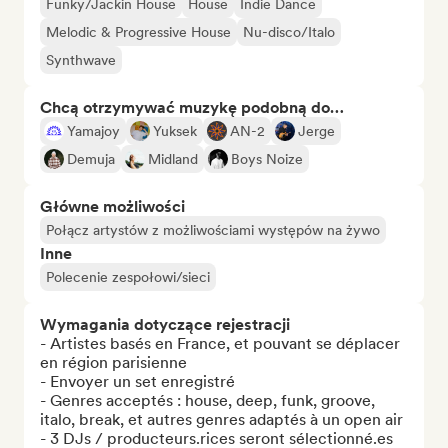
Funky/Jackin House
House
Indie Dance
Melodic & Progressive House
Nu-disco/Italo
Synthwave
Chcą otrzymywać muzykę podobną do…
Yamajoy
Yuksek
AN-2
Jerge
Demuja
Midland
Boys Noize
Główne możliwości
Połącz artystów z możliwościami występów na żywo
Inne
Polecenie zespołowi/sieci
Wymagania dotyczące rejestracji
- Artistes basés en France, et pouvant se déplacer 
en région parisienne

- Envoyer un set enregistré

- Genres acceptés : house, deep, funk, groove, 
italo, break, et autres genres adaptés à un open air

- 3 DJs / producteurs.rices seront sélectionné.es
