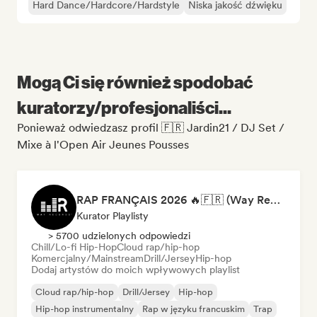
Hard Dance/Hardcore/Hardstyle
Niska jakość dźwięku
Mogą Ci się również spodobać
kuratorzy/profesjonaliści...
Ponieważ odwiedzasz profil 🇫🇷 Jardin21 / DJ Set /
Mixe à l'Open Air Jeunes Pousses
RAP FRANÇAIS 2026 🔥🇫🇷 (Way Records)
Kurator Playlisty
> 5700 udzielonych odpowiedzi
Chill/Lo-fi Hip-Hop
Cloud rap/hip-hop
Komercjalny/Mainstream
Drill/Jersey
Hip-hop
Dodaj artystów do moich wpływowych playlist
Cloud rap/hip-hop
Drill/Jersey
Hip-hop
Hip-hop instrumentalny
Rap w języku francuskim
Trap