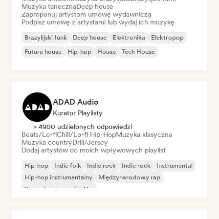
Muzyka taneczna
Deep house
Zaproponuj artystom umowę wydawniczą
Podpisz umowę z artystami lub wydaj ich muzykę
Brazylijski funk
Deep house
Elektronika
Elektropop
Future house
Hip-hop
House
Tech House
ADAD Audio
Kurator Playlisty
> 4900 udzielonych odpowiedzi
Beats/Lo-fi
Chill/Lo-fi Hip-Hop
Muzyka klasyczna
Muzyka country
Drill/Jersey
Dodaj artystów do moich wpływowych playlist
Hip-hop
Indie folk
Indie rock
Indie rock
Instrumental
Hip-hop instrumentalny
Międzynarodowy rap
Rap w języku angielskim