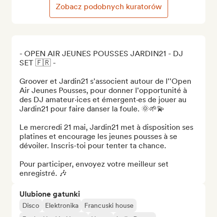
Zobacz podobnych kuratorów
- OPEN AIR JEUNES POUSSES JARDIN21 - DJ 
SET 🇫🇷 - 

Groover et Jardin21 s'associent autour de l''Open 
Air Jeunes Pousses, pour donner l'opportunité à 
des DJ amateur·ices et émergent·es de jouer au 
Jardin21 pour faire danser la foule. 🌞🌱💫

Le mercredi 21 mai, Jardin21 met à disposition ses 
platines et encourage les jeunes pousses à se 
dévoiler. Inscris-toi pour tenter ta chance. 

Pour participer, envoyez votre meilleur set 
enregistré. 🎶
Ulubione gatunki
Disco
Elektronika
Francuski house