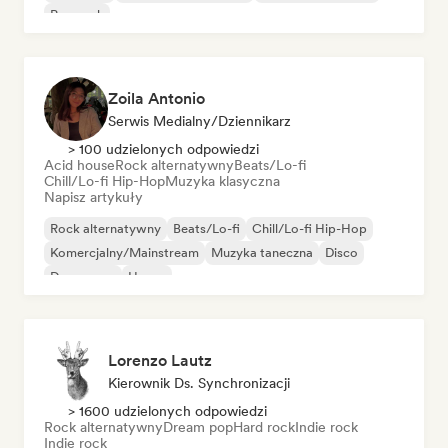
Pop rock
Zoila Antonio
Serwis Medialny/Dziennikarz
> 100 udzielonych odpowiedzi
Acid house
Rock alternatywny
Beats/Lo-fi
Chill/Lo-fi Hip-Hop
Muzyka klasyczna
Napisz artykuły
Rock alternatywny
Beats/Lo-fi
Chill/Lo-fi Hip-Hop
Komercjalny/Mainstream
Muzyka taneczna
Disco
Dream pop
House
Lorenzo Lautz
Kierownik Ds. Synchronizacji
> 1600 udzielonych odpowiedzi
Rock alternatywny
Dream pop
Hard rock
Indie rock
Indie rock