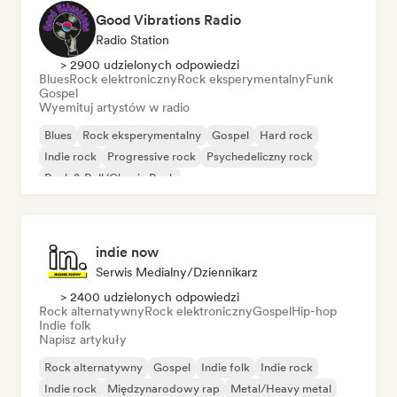
Good Vibrations Radio
Radio Station
> 2900 udzielonych odpowiedzi
Blues
Rock elektroniczny
Rock eksperymentalny
Funk
Gospel
Wyemituj artystów w radio
Blues
Rock eksperymentalny
Gospel
Hard rock
Indie rock
Progressive rock
Psychedeliczny rock
Rock & Roll/Classic Rock
indie now
Serwis Medialny/Dziennikarz
> 2400 udzielonych odpowiedzi
Rock alternatywny
Rock elektroniczny
Gospel
Hip-hop
Indie folk
Napisz artykuły
Rock alternatywny
Gospel
Indie folk
Indie rock
Indie rock
Międzynarodowy rap
Metal/Heavy metal