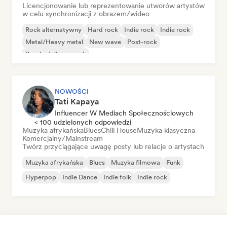
Licencjonowanie lub reprezentowanie utworów artystów
w celu synchronizacji z obrazem/wideo
Rock alternatywny
Hard rock
Indie rock
Indie rock
Metal/Heavy metal
New wave
Post-rock
Psychedeliczny rock
NOWOŚCI
Tati Kapaya
Influencer W Mediach Społecznościowych
< 100 udzielonych odpowiedzi
Muzyka afrykańska
Blues
Chill House
Muzyka klasyczna
Komercjalny/Mainstream
Twórz przyciągające uwagę posty lub relacje o artystach
Muzyka afrykańska
Blues
Muzyka filmowa
Funk
Hyperpop
Indie Dance
Indie folk
Indie rock