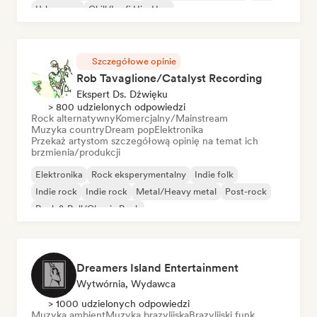
Urban pop
Chill/Lo-fi Hip-Hop
Szczegółowe opinie
Rob Tavaglione/Catalyst Recording
Ekspert Ds. Dźwięku
> 800 udzielonych odpowiedzi
Rock alternatywny
Komercjalny/Mainstream
Muzyka country
Dream pop
Elektronika
Przekaż artystom szczegółową opinię na temat ich
brzmienia/produkcji
Elektronika
Rock eksperymentalny
Indie folk
Indie rock
Indie rock
Metal/Heavy metal
Post-rock
Rock & Roll/Classic Rock
Dreamers Island Entertainment
Wytwórnia, Wydawca
> 1000 udzielonych odpowiedzi
Muzyka ambient
Muzyka brazylijska
Brazylijski funk