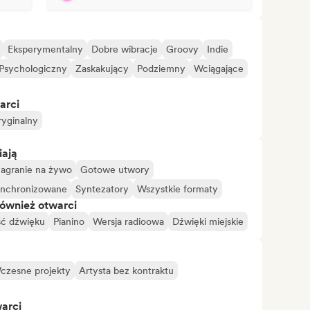
Eksperymentalny
Dobre wibracje
Groovy
Indie
Psychologiczny
Zaskakujący
Podziemny
Wciągające
arci
yginalny
iają
agranie na żywo
Gotowe utwory
nchronizowane
Syntezatory
Wszystkie formaty
również otwarci
ść dźwięku
Pianino
Wersja radioowa
Dźwięki miejskie
czesne projekty
Artysta bez kontraktu
warci