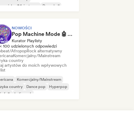
mercjalny/Mainstream
Dancehall
nce pop
Hip-hop
Pop-soul
NOWOŚCI
Pop Machine Mode 🤖 AI Music, Indie Pop & Dream Pop
Kurator Playlisty
< 100 udzielonych odpowiedzi
obeat/Afropop
Rock alternatywny
ricana
Komercjalny/Mainstream
yka country
aj artystów do moich wpływowych
list
ericana
Komercjalny/Mainstream
zyka country
Dance pop
Hyperpop
ie folk
Indie rock
ędzynarodowy pop