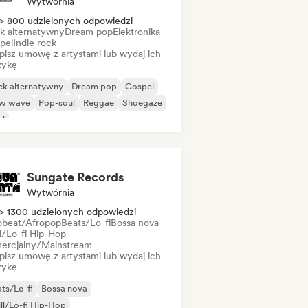
Wytwórnia
> 800 udzielonych odpowiedzi
k alternatywny
Dream pop
Elektronika
pel
Indie rock
pisz umowę z artystami lub wydaj ich
ykę
ck alternatywny
Dream pop
Gospel
w wave
Pop-soul
Reggae
Shoegaze
ul
Sungate Records
Wytwórnia
> 1300 udzielonych odpowiedzi
obeat/Afropop
Beats/Lo-fi
Bossa nova
ll/Lo-fi Hip-Hop
ercjalny/Mainstream
pisz umowę z artystami lub wydaj ich
ykę
ts/Lo-fi
Bossa nova
ll/Lo-fi Hip-Hop