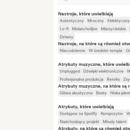
Nastroje, które uwielbiają
Autentyczny
Mroczny
Eklektyczny
Lo-fi
Melancholijne
Marzycielskie
Dziwny
Nastroje, na które są również otw
Niecodzienne
W średnim tempie
Or
Atrybuty muzyczne, które uwielb
Unplugged
Dźwięki elektroniczne
N
Profesjonalna produkcja
Remiks
Zsy
Atrybuty muzyczne, na które są 
Gitara akustyczna
Beaty
Niska jako
Atrybuty, które uwielbiają
Dostępne na Spotify
Kompozytor
W
Nadchodzący projekt
Młody talent
Atrybuty, na które są również ot