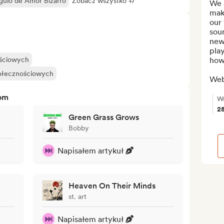
ngulo de Amor Bizarro
Zobacz wszystko +7
We 
maki
our 
soun
new 
play
ościowych
how 
połecznościowych
Web
tom
Ws
2
Green Grass Grows
Bobby
Napisałem artykuł
Heaven On Their Minds
st. art
Napisałem artykuł