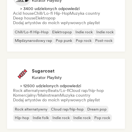
Kurator Playlisty
> 3400 udzielonych odpowiedzi
Acid house
Chill/Lo-fi Hip-Hop
Muzyka country
Deep house
Elektropop
Dodaj artystów do moich wpływowych playlist
Chill/Lo-fi Hip-Hop
Elektropop
Indie rock
Indie rock
Międzynarodowy rap
Pop punk
Pop rock
Post-rock
Sugarcoat
Kurator Playlisty
> 12500 udzielonych odpowiedzi
Rock alternatywny
Beats/Lo-fi
Cloud rap/hip-hop
Komercjalny/Mainstream
Muzyka country
Dodaj artystów do moich wpływowych playlist
Rock alternatywny
Cloud rap/hip-hop
Dream pop
Hip-hop
Indie folk
Indie rock
Indie rock
Pop rock