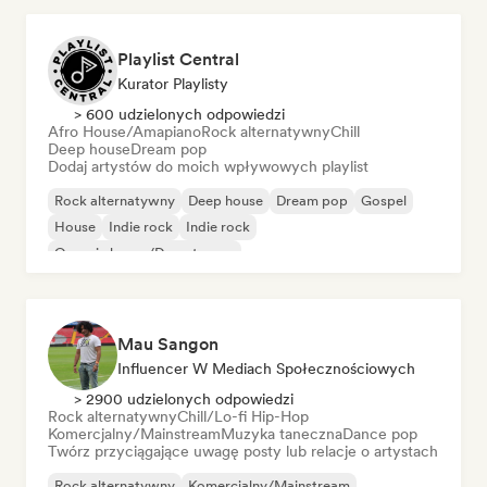
Playlist Central
Kurator Playlisty
> 600 udzielonych odpowiedzi
Afro House/Amapiano
Rock alternatywny
Chill
Deep house
Dream pop
Dodaj artystów do moich wpływowych playlist
Rock alternatywny
Deep house
Dream pop
Gospel
House
Indie rock
Indie rock
Organic house/Downtempo
Mau Sangon
Influencer W Mediach Społecznościowych
> 2900 udzielonych odpowiedzi
Rock alternatywny
Chill/Lo-fi Hip-Hop
Komercjalny/Mainstream
Muzyka taneczna
Dance pop
Twórz przyciągające uwagę posty lub relacje o artystach
Rock alternatywny
Komercjalny/Mainstream