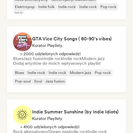
Elektropop
Indie folk
Indie rock
Indie rock
Pop rock
R&B
GTA Vice City Songs ( 80-90's vibes)
Kurator Playlisty
> 2000 udzielonych odpowiedzi
Blues
Jazz fusion
Indie rock
Indie rock
Modern jazz
Dodaj artystów do moich wpływowych playlist
Blues
Indie rock
Indie rock
Modern jazz
Pop rock
Pop-soul
Soul
Jazz fusion
Indie Summer Sunshine (by Indie Idiots)
Kurator Playlisty
> 4100 udzielonych odpowiedzi
Rock alternatywny
Dream pop
Indie rock
Indie rock