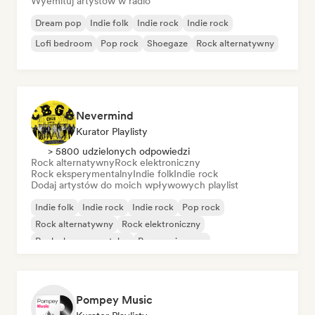
Wyemituj artystów w radio
Dream pop
Indie folk
Indie rock
Indie rock
Lofi bedroom
Pop rock
Shoegaze
Rock alternatywny
Nevermind
Kurator Playlisty
> 5800 udzielonych odpowiedzi
Rock alternatywny
Rock elektroniczny
Rock eksperymentalny
Indie folk
Indie rock
Dodaj artystów do moich wpływowych playlist
Indie folk
Indie rock
Indie rock
Pop rock
Rock alternatywny
Rock elektroniczny
Rock eksperymentalny
Progressive pop
Pompey Music