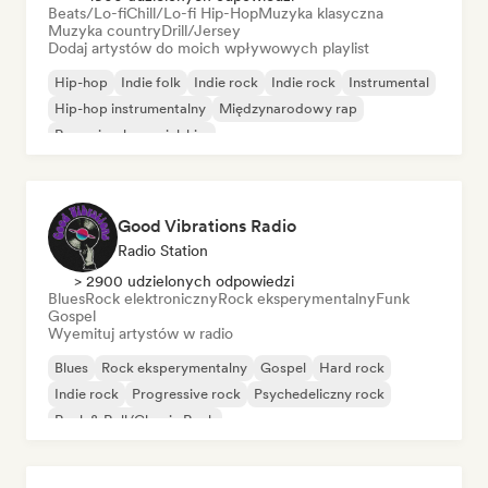
Beats/Lo-fi
Chill/Lo-fi Hip-Hop
Muzyka klasyczna
Muzyka country
Drill/Jersey
Dodaj artystów do moich wpływowych playlist
Hip-hop
Indie folk
Indie rock
Indie rock
Instrumental
Hip-hop instrumentalny
Międzynarodowy rap
Rap w języku angielskim
Good Vibrations Radio
Radio Station
> 2900 udzielonych odpowiedzi
Blues
Rock elektroniczny
Rock eksperymentalny
Funk
Gospel
Wyemituj artystów w radio
Blues
Rock eksperymentalny
Gospel
Hard rock
Indie rock
Progressive rock
Psychedeliczny rock
Rock & Roll/Classic Rock