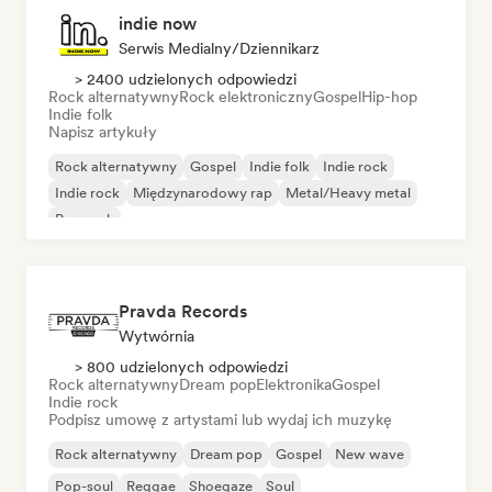
indie now
Serwis Medialny/Dziennikarz
> 2400 udzielonych odpowiedzi
Rock alternatywny
Rock elektroniczny
Gospel
Hip-hop
Indie folk
Napisz artykuły
Rock alternatywny
Gospel
Indie folk
Indie rock
Indie rock
Międzynarodowy rap
Metal/Heavy metal
Pop rock
Pravda Records
Wytwórnia
> 800 udzielonych odpowiedzi
Rock alternatywny
Dream pop
Elektronika
Gospel
Indie rock
Podpisz umowę z artystami lub wydaj ich muzykę
Rock alternatywny
Dream pop
Gospel
New wave
Pop-soul
Reggae
Shoegaze
Soul