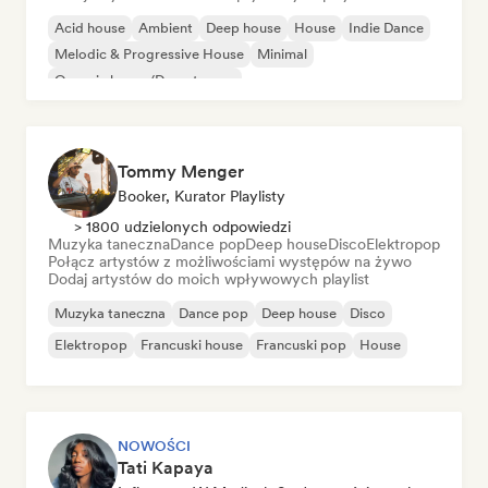
Acid house
Ambient
Deep house
House
Indie Dance
Melodic & Progressive House
Minimal
Organic house/Downtempo
Tommy Menger
Booker, Kurator Playlisty
> 1800 udzielonych odpowiedzi
Muzyka taneczna
Dance pop
Deep house
Disco
Elektropop
Połącz artystów z możliwościami występów na żywo
Dodaj artystów do moich wpływowych playlist
Muzyka taneczna
Dance pop
Deep house
Disco
Elektropop
Francuski house
Francuski pop
House
NOWOŚCI
Tati Kapaya