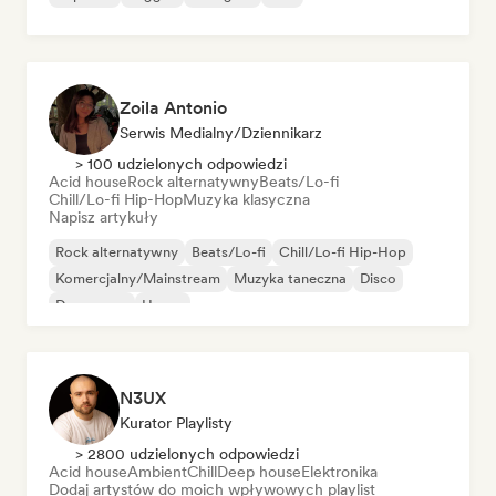
Zoila Antonio
Serwis Medialny/Dziennikarz
> 100 udzielonych odpowiedzi
Acid house
Rock alternatywny
Beats/Lo-fi
Chill/Lo-fi Hip-Hop
Muzyka klasyczna
Napisz artykuły
Rock alternatywny
Beats/Lo-fi
Chill/Lo-fi Hip-Hop
Komercjalny/Mainstream
Muzyka taneczna
Disco
Dream pop
House
N3UX
Kurator Playlisty
> 2800 udzielonych odpowiedzi
Acid house
Ambient
Chill
Deep house
Elektronika
Dodaj artystów do moich wpływowych playlist