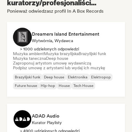
kuratorzy/profesjonaliści...
Ponieważ odwiedzasz profil In A Box Records
Dreamers Island Entertainment
Wytwórnia, Wydawca
> 1000 udzielonych odpowiedzi
Muzyka ambient
Muzyka brazylijska
Brazylijski funk
Muzyka taneczna
Deep house
Zaproponuj artystom umowę wydawniczą
Podpisz umowę z artystami lub wydaj ich muzykę
Brazylijski funk
Deep house
Elektronika
Elektropop
Future house
Hip-hop
House
Tech House
ADAD Audio
Kurator Playlisty
> 4900 udzielonych odpowiedzi