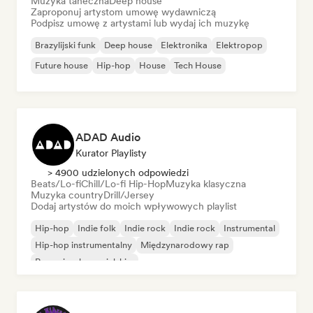
Muzyka taneczna
Deep house
Zaproponuj artystom umowę wydawniczą
Podpisz umowę z artystami lub wydaj ich muzykę
Brazylijski funk
Deep house
Elektronika
Elektropop
Future house
Hip-hop
House
Tech House
ADAD Audio
Kurator Playlisty
> 4900 udzielonych odpowiedzi
Beats/Lo-fi
Chill/Lo-fi Hip-Hop
Muzyka klasyczna
Muzyka country
Drill/Jersey
Dodaj artystów do moich wpływowych playlist
Hip-hop
Indie folk
Indie rock
Indie rock
Instrumental
Hip-hop instrumentalny
Międzynarodowy rap
Rap w języku angielskim