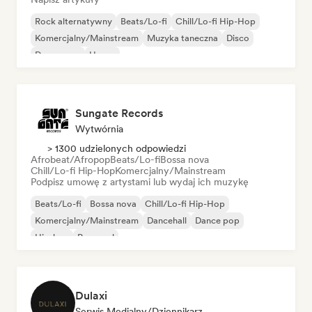
Rock alternatywny
Beats/Lo-fi
Chill/Lo-fi Hip-Hop
Komercjalny/Mainstream
Muzyka taneczna
Disco
Dream pop
House
Sungate Records
Wytwórnia
> 1300 udzielonych odpowiedzi
Afrobeat/Afropop
Beats/Lo-fi
Bossa nova
Chill/Lo-fi Hip-Hop
Komercjalny/Mainstream
Podpisz umowę z artystami lub wydaj ich muzykę
Beats/Lo-fi
Bossa nova
Chill/Lo-fi Hip-Hop
Komercjalny/Mainstream
Dancehall
Dance pop
Hip-hop
Pop-soul
Dulaxi
Serwis Medialny/Dziennikarz