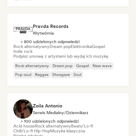
Pop rock
Pravda Records
Wytwórnia
> 800 udzielonych odpowiedzi
Rock alternatywny
Dream pop
Elektronika
Gospel
Indie rock
Podpisz umowę z artystami lub wydaj ich muzykę
Rock alternatywny
Dream pop
Gospel
New wave
Pop-soul
Reggae
Shoegaze
Soul
Zoila Antonio
Serwis Medialny/Dziennikarz
> 100 udzielonych odpowiedzi
Acid house
Rock alternatywny
Beats/Lo-fi
Chill/Lo-fi Hip-Hop
Muzyka klasyczna
Napisz artykuły