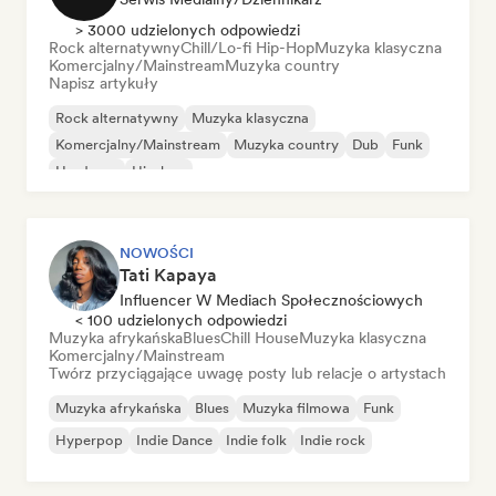
> 3000 udzielonych odpowiedzi
Rock alternatywny
Chill/Lo-fi Hip-Hop
Muzyka klasyczna
Komercjalny/Mainstream
Muzyka country
Napisz artykuły
Rock alternatywny
Muzyka klasyczna
Komercjalny/Mainstream
Muzyka country
Dub
Funk
Hardcore
Hip-hop
NOWOŚCI
Tati Kapaya
Influencer W Mediach Społecznościowych
< 100 udzielonych odpowiedzi
Muzyka afrykańska
Blues
Chill House
Muzyka klasyczna
Komercjalny/Mainstream
Twórz przyciągające uwagę posty lub relacje o artystach
Muzyka afrykańska
Blues
Muzyka filmowa
Funk
Hyperpop
Indie Dance
Indie folk
Indie rock