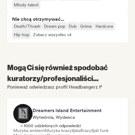
Młody talent
Nie chcą otrzymywać...
Death/Thrash
Dream pop
Dub
Grime
Hardcore
Hip-hop
Zobacz wszystko +4
Mogą Ci się również spodobać
kuratorzy/profesjonaliści...
Ponieważ odwiedzasz profil Headbangerz P
Dreamers Island Entertainment
Wytwórnia, Wydawca
> 1000 udzielonych odpowiedzi
Muzyka ambient
Muzyka brazylijska
Brazylijski funk