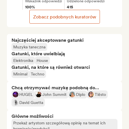
Wskaźnik odpowiedzi
Udzielone odpowiedzi
100%
415
Zobacz podobnych kuratorów
Najczęściej akceptowane gatunki
Muzyka taneczna
Gatunki, które uwielbiają
Elektronika
House
Gatunki, na które są również otwarci
Minimal
Techno
Chcą otrzymywać muzykę podobną do…
HUGEL
John Summit
Diplo
Tiësto
David Guetta
Główne możliwości
Przekaż artystom szczegółową opinię na temat ich
brzmienia/produkcji