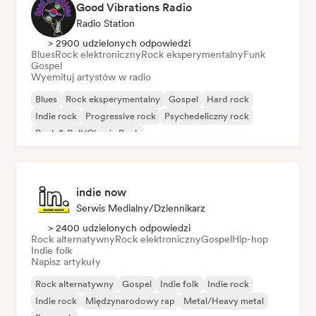
Good Vibrations Radio
Radio Station
> 2900 udzielonych odpowiedzi
Blues
Rock elektroniczny
Rock eksperymentalny
Funk
Gospel
Wyemituj artystów w radio
Blues
Rock eksperymentalny
Gospel
Hard rock
Indie rock
Progressive rock
Psychedeliczny rock
Rock & Roll/Classic Rock
indie now
Serwis Medialny/Dziennikarz
> 2400 udzielonych odpowiedzi
Rock alternatywny
Rock elektroniczny
Gospel
Hip-hop
Indie folk
Napisz artykuły
Rock alternatywny
Gospel
Indie folk
Indie rock
Indie rock
Międzynarodowy rap
Metal/Heavy metal