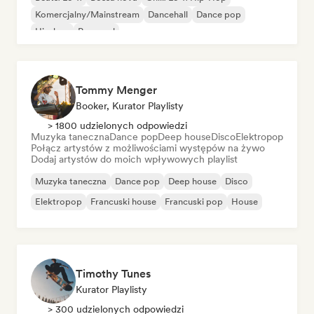
Komercjalny/Mainstream
Dancehall
Dance pop
Hip-hop
Pop-soul
Tommy Menger
Booker, Kurator Playlisty
> 1800 udzielonych odpowiedzi
Muzyka taneczna
Dance pop
Deep house
Disco
Elektropop
Połącz artystów z możliwościami występów na żywo
Dodaj artystów do moich wpływowych playlist
Muzyka taneczna
Dance pop
Deep house
Disco
Elektropop
Francuski house
Francuski pop
House
Timothy Tunes
Kurator Playlisty
> 300 udzielonych odpowiedzi