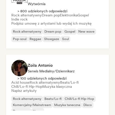
Wytwórnia
> 800 udzielonych odpowiedzi
Rock alternatywny
Dream pop
Elektronika
Gospel
Indie rock
Podpisz umowę z artystami lub wydaj ich muzykę
Rock alternatywny
Dream pop
Gospel
New wave
Pop-soul
Reggae
Shoegaze
Soul
Zoila Antonio
Serwis Medialny/Dziennikarz
> 100 udzielonych odpowiedzi
Acid house
Rock alternatywny
Beats/Lo-fi
Chill/Lo-fi Hip-Hop
Muzyka klasyczna
Napisz artykuły
Rock alternatywny
Beats/Lo-fi
Chill/Lo-fi Hip-Hop
Komercjalny/Mainstream
Muzyka taneczna
Disco
Dream pop
House