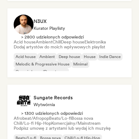
N3UX
Kurator Playlisty
> 2800 udzielonych odpowiedzi
Acid house
Ambient
Chill
Deep house
Elektronika
Dodaj artystów do moich wpływowych playlist
Acid house
Ambient
Deep house
House
Indie Dance
Melodic & Progressive House
Minimal
Organic house/Downtempo
Sungate Records
Wytwórnia
> 1300 udzielonych odpowiedzi
Afrobeat/Afropop
Beats/Lo-fi
Bossa nova
Chill/Lo-fi Hip-Hop
Komercjalny/Mainstream
Podpisz umowę z artystami lub wydaj ich muzykę
Beats/Lo-fi
Bossa nova
Chill/Lo-fi Hip-Hop