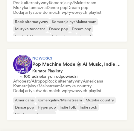
Rock alternatywny
Komercjalny/Mainstream
Muzyka taneczna
Dance pop
Dream pop
Dodaj artystów do moich wpływowych playlist
Rock alternatywny
Komercjalny/Mainstream
Muzyka taneczna
Dance pop
Dream pop
Rock elektroniczny
Future house
Gospel
NOWOŚCI
Pop Machine Mode 🤖 AI Music, Indie Pop & Dream Pop
Kurator Playlisty
< 100 udzielonych odpowiedzi
Afrobeat/Afropop
Rock alternatywny
Americana
Komercjalny/Mainstream
Muzyka country
Dodaj artystów do moich wpływowych playlist
Americana
Komercjalny/Mainstream
Muzyka country
Dance pop
Hyperpop
Indie folk
Indie rock
Międzynarodowy pop