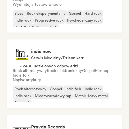
Wyemituj artystów w radio
Blues
Rock eksperymentalny
Gospel
Hard rock
Indie rock
Progressive rock
Psychedeliczny rock
Rock & Roll/Classic Rock
indie now
Serwis Medialny/Dziennikarz
> 2400 udzielonych odpowiedzi
Rock alternatywny
Rock elektroniczny
Gospel
Hip-hop
Indie folk
Napisz artykuły
Rock alternatywny
Gospel
Indie folk
Indie rock
Indie rock
Międzynarodowy rap
Metal/Heavy metal
Pop rock
Pravda Records