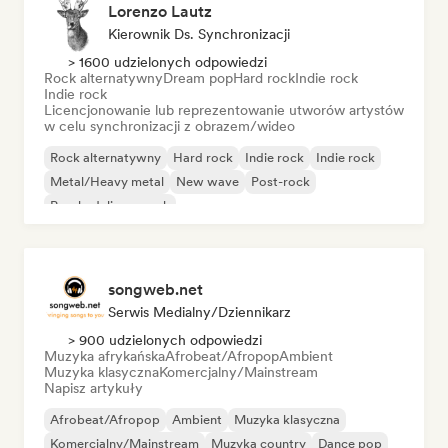
Lorenzo Lautz
Kierownik Ds. Synchronizacji
> 1600 udzielonych odpowiedzi
Rock alternatywny
Dream pop
Hard rock
Indie rock
Indie rock
Licencjonowanie lub reprezentowanie utworów artystów
w celu synchronizacji z obrazem/wideo
Rock alternatywny
Hard rock
Indie rock
Indie rock
Metal/Heavy metal
New wave
Post-rock
Psychedeliczny rock
songweb.net
Serwis Medialny/Dziennikarz
> 900 udzielonych odpowiedzi
Muzyka afrykańska
Afrobeat/Afropop
Ambient
Muzyka klasyczna
Komercjalny/Mainstream
Napisz artykuły
Afrobeat/Afropop
Ambient
Muzyka klasyczna
Komercjalny/Mainstream
Muzyka country
Dance pop