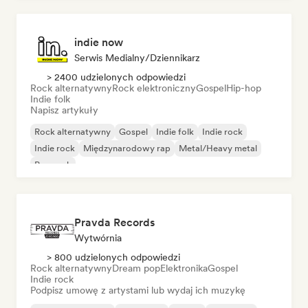
indie now
Serwis Medialny/Dziennikarz
> 2400 udzielonych odpowiedzi
Rock alternatywny
Rock elektroniczny
Gospel
Hip-hop
Indie folk
Napisz artykuły
Rock alternatywny
Gospel
Indie folk
Indie rock
Indie rock
Międzynarodowy rap
Metal/Heavy metal
Pop rock
Pravda Records
Wytwórnia
> 800 udzielonych odpowiedzi
Rock alternatywny
Dream pop
Elektronika
Gospel
Indie rock
Podpisz umowę z artystami lub wydaj ich muzykę