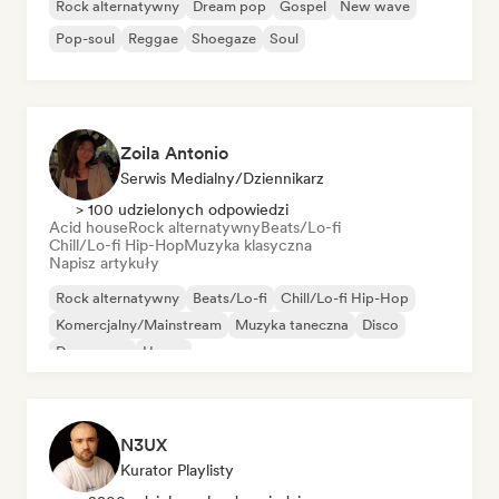
Rock alternatywny
Dream pop
Gospel
New wave
Pop-soul
Reggae
Shoegaze
Soul
Zoila Antonio
Serwis Medialny/Dziennikarz
> 100 udzielonych odpowiedzi
Acid house
Rock alternatywny
Beats/Lo-fi
Chill/Lo-fi Hip-Hop
Muzyka klasyczna
Napisz artykuły
Rock alternatywny
Beats/Lo-fi
Chill/Lo-fi Hip-Hop
Komercjalny/Mainstream
Muzyka taneczna
Disco
Dream pop
House
N3UX
Kurator Playlisty