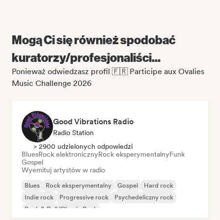
Mogą Ci się również spodobać
kuratorzy/profesjonaliści...
Ponieważ odwiedzasz profil 🇫🇷 Participe aux Ovalies
Music Challenge 2026
Good Vibrations Radio
Radio Station
> 2900 udzielonych odpowiedzi
Blues
Rock elektroniczny
Rock eksperymentalny
Funk
Gospel
Wyemituj artystów w radio
Blues
Rock eksperymentalny
Gospel
Hard rock
Indie rock
Progressive rock
Psychedeliczny rock
Rock & Roll/Classic Rock