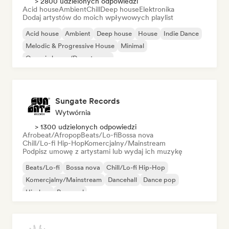
> 2800 udzielonych odpowiedzi
Acid house
Ambient
Chill
Deep house
Elektronika
Dodaj artystów do moich wpływowych playlist
Acid house
Ambient
Deep house
House
Indie Dance
Melodic & Progressive House
Minimal
Organic house/Downtempo
Sungate Records
Wytwórnia
> 1300 udzielonych odpowiedzi
Afrobeat/Afropop
Beats/Lo-fi
Bossa nova
Chill/Lo-fi Hip-Hop
Komercjalny/Mainstream
Podpisz umowę z artystami lub wydaj ich muzykę
Beats/Lo-fi
Bossa nova
Chill/Lo-fi Hip-Hop
Komercjalny/Mainstream
Dancehall
Dance pop
Hip-hop
Pop-soul