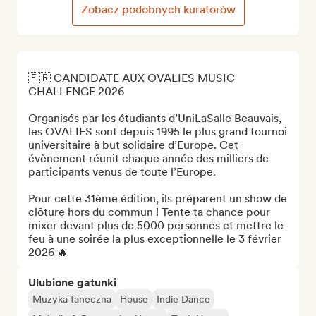
Zobacz podobnych kuratorów
🇫🇷 CANDIDATE AUX OVALIES MUSIC 
CHALLENGE 2026

Organisés par les étudiants d’UniLaSalle Beauvais, 
les OVALIES sont depuis 1995 le plus grand tournoi 
universitaire à but solidaire d’Europe. Cet 
évènement réunit chaque année des milliers de 
participants venus de toute l’Europe. 

Pour cette 31ème édition, ils préparent un show de 
clôture hors du commun ! Tente ta chance pour 
mixer devant plus de 5000 personnes et mettre le 
feu à une soirée la plus exceptionnelle le 3 février 
2026 🔥
Ulubione gatunki
Muzyka taneczna
House
Indie Dance