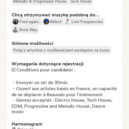
Melodic & Progressive House
Tech House
Chcą otrzymywać muzykę podobną do…
Fred again..
Kölsch
Lost Frequencies
Boris Way
Główne możliwości
Połącz artystów z możliwościami występów na żywo
Wymagania dotyczące rejestracji
☑️ Conditions pour candidater :

・Envoyer un set de 30min

・Ouvert aux artistes basés en France, en capacité 
de se déplacer à Beauvais pour l'événement

・Genres acceptés : Electro House, Tech House, 
EDM, Progressive and Melodic House, Dance 
music
Harmonogram