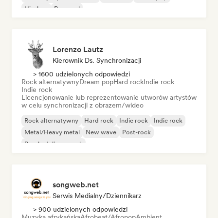
Hip-hop
Pop-soul
Lorenzo Lautz
Kierownik Ds. Synchronizacji
> 1600 udzielonych odpowiedzi
Rock alternatywny
Dream pop
Hard rock
Indie rock
Indie rock
Licencjonowanie lub reprezentowanie utworów artystów
w celu synchronizacji z obrazem/wideo
Rock alternatywny
Hard rock
Indie rock
Indie rock
Metal/Heavy metal
New wave
Post-rock
Psychedeliczny rock
songweb.net
Serwis Medialny/Dziennikarz
> 900 udzielonych odpowiedzi
Muzyka afrykańska
Afrobeat/Afropop
Ambient