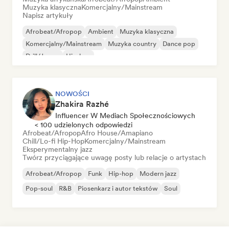
Muzyka klasyczna
Komercjalny/Mainstream
Napisz artykuły
Afrobeat/Afropop
Ambient
Muzyka klasyczna
Komercjalny/Mainstream
Muzyka country
Dance pop
Drill/Jersey
Hip-hop
NOWOŚCI
Zhakira Razhé
Influencer W Mediach Społecznościowych
< 100 udzielonych odpowiedzi
Afrobeat/Afropop
Afro House/Amapiano
Chill/Lo-fi Hip-Hop
Komercjalny/Mainstream
Eksperymentalny jazz
Twórz przyciągające uwagę posty lub relacje o artystach
Afrobeat/Afropop
Funk
Hip-hop
Modern jazz
Pop-soul
R&B
Piosenkarz i autor tekstów
Soul