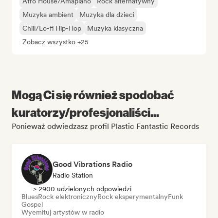
Afro House/Amapiano
Rock alternatywny
Muzyka ambient
Muzyka dla dzieci
Chill/Lo-fi Hip-Hop
Muzyka klasyczna
Zobacz wszystko +25
Mogą Ci się również spodobać
kuratorzy/profesjonaliści...
Ponieważ odwiedzasz profil Plastic Fantastic Records
Good Vibrations Radio
Radio Station
> 2900 udzielonych odpowiedzi
Blues
Rock elektroniczny
Rock eksperymentalny
Funk
Gospel
Wyemituj artystów w radio