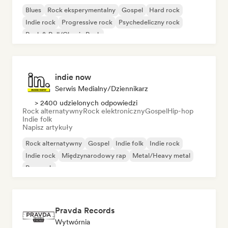
Blues
Rock eksperymentalny
Gospel
Hard rock
Indie rock
Progressive rock
Psychedeliczny rock
Rock & Roll/Classic Rock
indie now
Serwis Medialny/Dziennikarz
> 2400 udzielonych odpowiedzi
Rock alternatywny
Rock elektroniczny
Gospel
Hip-hop
Indie folk
Napisz artykuły
Rock alternatywny
Gospel
Indie folk
Indie rock
Indie rock
Międzynarodowy rap
Metal/Heavy metal
Pop rock
Pravda Records
Wytwórnia