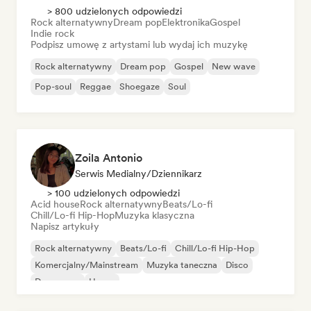
> 800 udzielonych odpowiedzi
Rock alternatywny
Dream pop
Elektronika
Gospel
Indie rock
Podpisz umowę z artystami lub wydaj ich muzykę
Rock alternatywny
Dream pop
Gospel
New wave
Pop-soul
Reggae
Shoegaze
Soul
Zoila Antonio
Serwis Medialny/Dziennikarz
> 100 udzielonych odpowiedzi
Acid house
Rock alternatywny
Beats/Lo-fi
Chill/Lo-fi Hip-Hop
Muzyka klasyczna
Napisz artykuły
Rock alternatywny
Beats/Lo-fi
Chill/Lo-fi Hip-Hop
Komercjalny/Mainstream
Muzyka taneczna
Disco
Dream pop
House