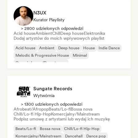
N3UX
Kurator Playlisty
> 2800 udzielonych odpowiedzi
Acid house
Ambient
Chill
Deep house
Elektronika
Dodaj artystów do moich wpływowych playlist
Acid house
Ambient
Deep house
House
Indie Dance
Melodic & Progressive House
Minimal
Organic house/Downtempo
Sungate Records
Wytwórnia
> 1300 udzielonych odpowiedzi
Afrobeat/Afropop
Beats/Lo-fi
Bossa nova
Chill/Lo-fi Hip-Hop
Komercjalny/Mainstream
Podpisz umowę z artystami lub wydaj ich muzykę
Beats/Lo-fi
Bossa nova
Chill/Lo-fi Hip-Hop
Komercjalny/Mainstream
Dancehall
Dance pop