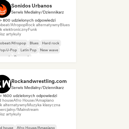
Sonidos Urbanos
Serwis Medialny/Dziennikarz
> 800 udzielonych odpowiedzi
obeat/Afropop
Rock alternatywny
Blues
k elektroniczny
Funk
isz artykuły
robeat/Afropop
Blues
Hard rock
Pop/J-Pop
Latin Pop
New wave
p punk
Pop rock
Rockandwrestling.com
Serwis Medialny/Dziennikarz
> 1600 udzielonych odpowiedzi
d house
Afro House/Amapiano
k alternatywny
Muzyka klasyczna
ercjalny/Mainstream
isz artykuły
id house
Afro House/Amapiano