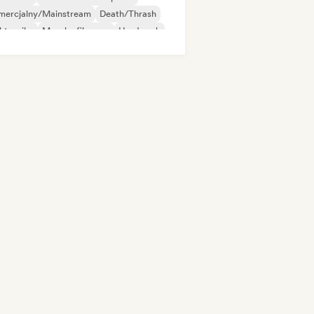
mercjalny/Mainstream
Death/Thrash
ktronika
Muzyka filmowa
Hard rock
p-hop