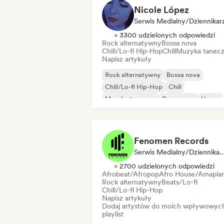
Nicole López
Serwis Medialny/Dziennikar
> 3300 udzielonych odpowiedzi
Rock alternatywny
Bossa nova
Chill/Lo-fi Hip-Hop
Chill
Muzyka tanec
Napisz artykuły
Rock alternatywny
Bossa nova
Chill/Lo-fi Hip-Hop
Chill
Muzyka taneczna
Dream pop
House
Muzyka latynoska
Fenomen Records
Serwis Medialny/Dziennikarz, Kurat
> 2700 udzielonych odpowiedzi
Afrobeat/Afropop
Afro House/Amapia
Rock alternatywny
Beats/Lo-fi
Chill/Lo-fi Hip-Hop
Napisz artykuły
Dodaj artystów do moich wpływowyc
playlist