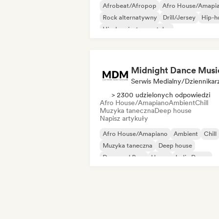
Afrobeat/Afropop
Afro House/Amapi
Rock alternatywny
Drill/Jersey
Hip-h
Hip-hop instrumentalny
Melodic & Progressive House
Reggaet
Midnight Dance Musi
Serwis Medialny/Dziennikar
> 2300 udzielonych odpowiedzi
Afro House/Amapiano
Ambient
Chill
Muzyka taneczna
Deep house
Napisz artykuły
Afro House/Amapiano
Ambient
Chill
Muzyka taneczna
Deep house
Drum and Bass
House
Indie Dance