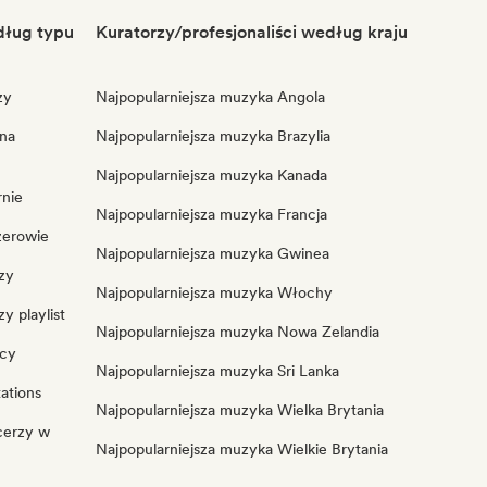
dług typu
Kuratorzy/profesjonaliści według kraju
zy
Najpopularniejsza muzyka Angola
 na
Najpopularniejsza muzyka Brazylia
Najpopularniejsza muzyka Kanada
rnie
Najpopularniejsza muzyka Francja
żerowie
Najpopularniejsza muzyka Gwinea
zy
Najpopularniejsza muzyka Włochy
y playlist
Najpopularniejsza muzyka Nowa Zelandia
wcy
Najpopularniejsza muzyka Sri Lanka
ations
Najpopularniejsza muzyka Wielka Brytania
cerzy w
Najpopularniejsza muzyka Wielkie Brytania