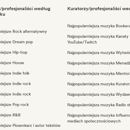
/profesjonaliści według
Kuratorzy/profesjonaliści we
ku
Najpopularniejsza muzyka Booker
niejsze Rock alternatywny
Najpopularniejsza muzyka Kanały
niejsze Dream pop
YouTube/Twitch
niejsze Hip-hop
Najpopularniejsza muzyka Wytwó
niejsze House
Najpopularniejsza muzyka Menad
iejsze Indie folk
Najpopularniejsza muzyka Mentor
iejsze Indie rock
Najpopularniejsza muzyka Kuratorz
iejsze Indie rock
Najpopularniejsza muzyka Wyda
niejsze Pop rock
Najpopularniejsza muzyka Radio st
niejsze R&B
Najpopularniejsza muzyka Influen
mediach społecznościowych
iejsze Piosenkarz i autor tekstów