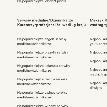
Najpopularniejsze World/Spiritual
Serwisy medialne/Dziennikarze
Meksyk Ku
Kuratorzy/profesjonaliści według kraju
według t
Najpopularniejsze angola serwisy
Najpopular
medialne/dziennikarze
youtube/tw
Najpopularniejsze brazylia serwisy
Najpopularn
medialne/dziennikarze
Najpopularn
Najpopularniejsze kolumbia serwisy
Najpopular
medialne/dziennikarze
mediach s
Najpopularniejsze francja serwisy
Najpopularn
medialne/dziennikarze
dźwięku
Najpopularniejsze gwinea serwisy
medialne/dziennikarze
Najpopularniejsze włochy serwisy