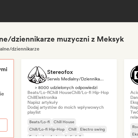
lne/dziennikarze muzyczni z Meksyk
alne/dziennikarze
ymi
Stereofox
Serwis Medialny/Dziennikarz, Kurator Playlisty
> 8000 udzielonych odpowiedzi
Beats/Lo-fi
Chill House
Chill/Lo-fi Hip-Hop
Aci
ie
Chill
Elektronika
Dan
Napisz artykuły
Eks
Dodaj artystów do moich wpływowych
Nap
playlist
Twó
rela
Beats/Lo-fi
Chill House
Ro
Chill/Lo-fi Hip-Hop
Chill
Electro swing
Eks
Funk
Jazz fusion
Indie folk