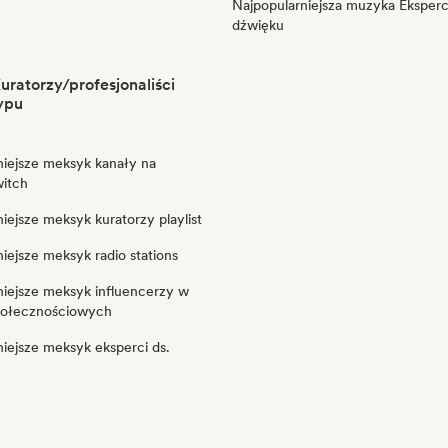
Najpopularniejsza muzyka Eksperci
dźwięku
ratorzy/profesjonaliści
ypu
niejsze meksyk kanały na
itch
iejsze meksyk kuratorzy playlist
iejsze meksyk radio stations
niejsze meksyk influencerzy w
połecznościowych
iejsze meksyk eksperci ds.