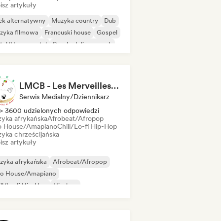
isz artykuły
ck alternatywny
Muzyka country
Dub
zyka filmowa
Francuski house
Gospel
tal/Heavy metal
Psychedeliczny rock
LMCB - Les Merveilles du Congo 🇨🇬
Serwis Medialny/Dziennikarz
> 3600 udzielonych odpowiedzi
yka afrykańska
Afrobeat/Afropop
o House/Amapiano
Chill/Lo-fi Hip-Hop
yka chrześcijańska
isz artykuły
zyka afrykańska
Afrobeat/Afropop
ro House/Amapiano
ll/Lo-fi Hip-Hop
Hip-hop
ędzynarodowy rap
 w języku angielskim
 w języku francuskim