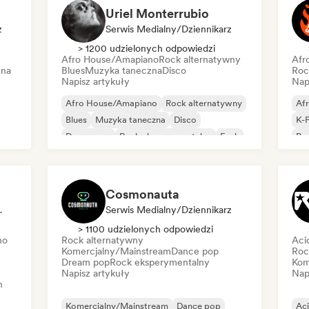
Uriel Monterrubio
z
Serwis Medialny/Dziennikarz
> 1200 udzielonych odpowiedzi
Afro House/Amapiano
Rock alternatywny
Afr
zna
Blues
Muzyka taneczna
Disco
Roc
Napisz artykuły
Nap
Afro House/Amapiano
Rock alternatywny
Af
Blues
Muzyka taneczna
Disco
K-
Dream pop
Rock eksperymentalny
Funk
Po
Cosmonauta
or Playlisty
Serwis Medialny/Dziennikarz
> 1100 udzielonych odpowiedzi
no
Rock alternatywny
Aci
Komercjalny/Mainstream
Dance pop
Roc
Dream pop
Rock eksperymentalny
Kom
Napisz artykuły
Nap
h
Komercjalny/Mainstream
Dance pop
Ac