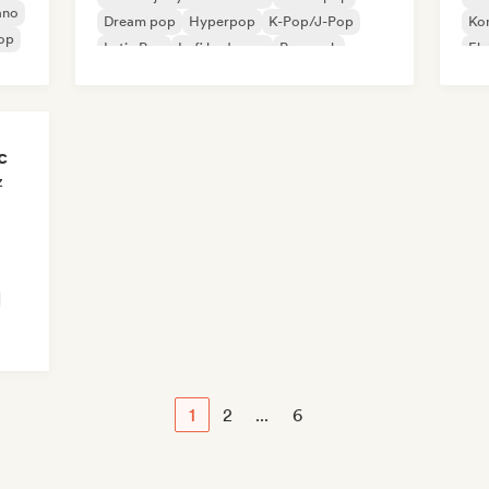
ano
Dream pop
Hyperpop
K-Pop/J-Pop
Ko
op
Latin Pop
Lofi bedroom
Pop rock
Ele
Hi
on
c
z
1
2
...
6