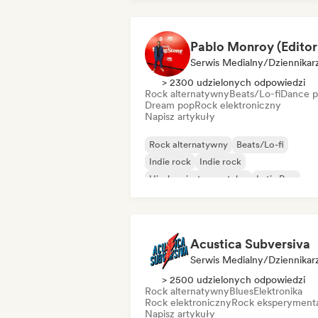
Serwis Medialny/Dziennikar
> 2300 udzielonych odpowiedzi
Rock alternatywny
Beats/Lo-fi
Dance 
Dream pop
Rock elektroniczny
Napisz artykuły
Rock alternatywny
Beats/Lo-fi
Indie rock
Indie rock
Hip-hop instrumentalny
Latin Pop
Pop rock
R&B
Acustica Subversiva
Serwis Medialny/Dziennikar
> 2500 udzielonych odpowiedzi
Rock alternatywny
Blues
Elektronika
Rock elektroniczny
Rock eksperyment
Napisz artykuły