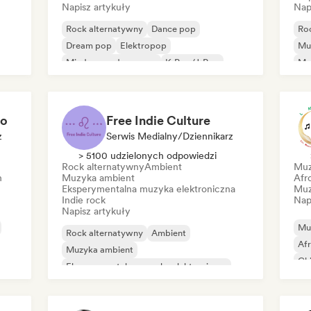
Napisz artykuły
Nap
Rock alternatywny
Dance pop
Ro
Dream pop
Elektropop
Mu
Międzynarodowy pop
K-Pop/J-Pop
Me
Pop rock
Reggae
to
Free Indie Culture
z
Serwis Medialny/Dziennikarz
> 5100 udzielonych odpowiedzi
Rock alternatywny
Ambient
Muz
h
Muzyka ambient
Afr
Eksperymentalna muzyka elektroniczna
Muz
Indie rock
Nap
Napisz artykuły
Mu
Rock alternatywny
Ambient
Af
Muzyka ambient
Chi
Eksperymentalna muzyka elektroniczna
Mi
Indie rock
Indie rock
Rap
Muzyka industrialna
Minimal
Rap