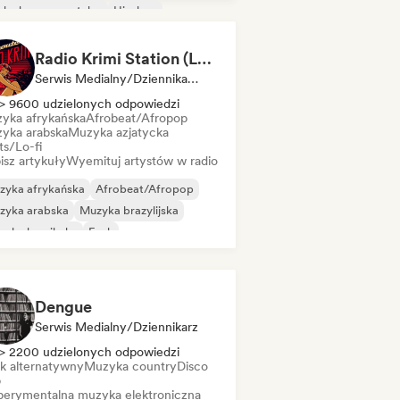
ck eksperymentalny
Hip-hop
ie rock
Psychedeliczny pop
chedeliczny rock
Radio Krimi Station (La Radio)
Serwis Medialny/Dziennikarz, Radio Station
> 9600 udzielonych odpowiedzi
yka afrykańska
Afrobeat/Afropop
yka arabska
Muzyka azjatycka
ts/Lo-fi
isz artykuły
Wyemituj artystów w radio
zyka afrykańska
Afrobeat/Afropop
zyka arabska
Muzyka brazylijska
zyka karaibska
Funk
ędzynarodowy rap
Muzyka orientalna
Dengue
Serwis Medialny/Dziennikarz
> 2200 udzielonych odpowiedzi
k alternatywny
Muzyka country
Disco
b
perymentalna muzyka elektroniczna