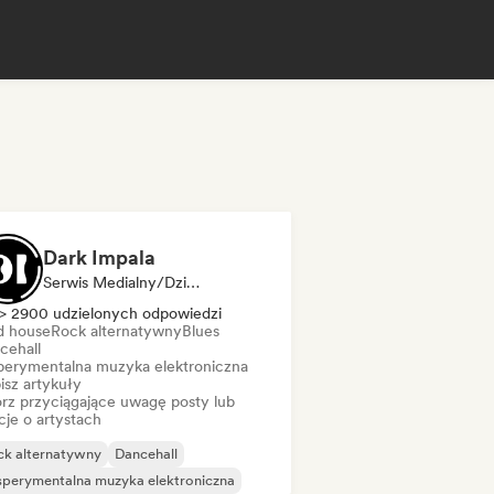
Dark Impala
Serwis Medialny/Dziennikarz
> 2900 udzielonych odpowiedzi
d house
Rock alternatywny
Blues
cehall
perymentalna muzyka elektroniczna
isz artykuły
rz przyciągające uwagę posty lub
cje o artystach
ck alternatywny
Dancehall
perymentalna muzyka elektroniczna