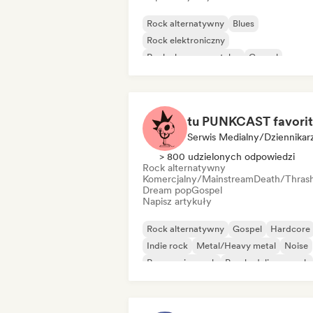
Rock alternatywny
Blues
Rock elektroniczny
Rock eksperymentalny
Gospel
Hard rock
Indie rock
Punk rock
tu PUNKCAST favori
Serwis Medialny/Dziennikar
> 800 udzielonych odpowiedzi
Rock alternatywny
Komercjalny/Mainstream
Death/Thras
Dream pop
Gospel
Napisz artykuły
Rock alternatywny
Gospel
Hardcore
Indie rock
Metal/Heavy metal
Noise
Progressive rock
Psychedeliczny rock