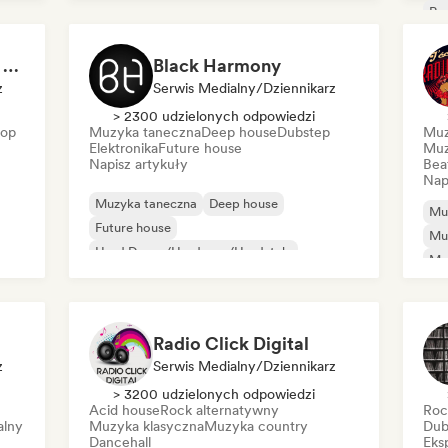
Ro
Ind
Psy
Pablo Monroy (Editor Rolling Stone México)
Black Harmony
z
Serwis Medialny/Dziennikarz
> 2300 udzielonych odpowiedzi
pop
Muzyka taneczna
Deep house
Dubstep
Muz
Elektronika
Future house
Muz
Napisz artykuły
Bea
Nap
Muzyka taneczna
Deep house
Mu
Future house
Mu
Hard Dance/Hardcore/Hardstyle
Mu
Hard Techno
House
Mi
Melodic & Progressive House
Melodic Techno
Radio Click Digital
z
Serwis Medialny/Dziennikarz
> 3200 udzielonych odpowiedzi
Acid house
Rock alternatywny
Roc
alny
Muzyka klasyczna
Muzyka country
Du
Dancehall
Eks