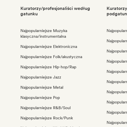
Kuratorzy/profesjonaliści według
Kuratorzy
gatunku
podgatun
Najpopularniejsze Muzyka
Najpopular
klasyczna/instrumentalna
Najpopular
Najpopularniejsze Elektroniczna
Najpopular
Najpopularniejsze Folk/akustyczna
Najpopular
Najpopularniejsze Hip-hop/Rap
Najpopularn
Najpopularniejsze Jazz
Najpopularn
Najpopularniejsze Metal
Najpopularn
Najpopularniejsze Pop
Najpopular
Najpopularniejsze R&B/Soul
Najpopular
Najpopularniejsze Rock/Punk
Najpopularn