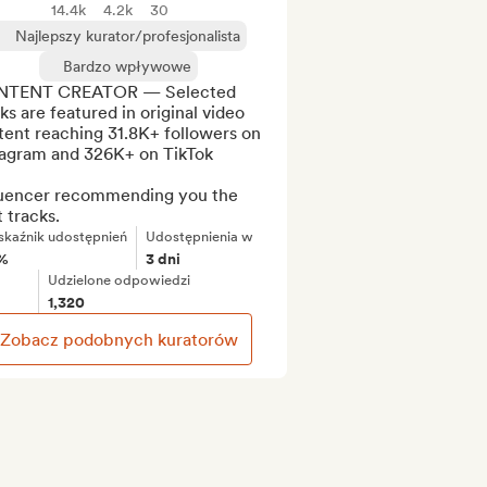
14.4k
4.2k
30
Najlepszy kurator/profesjonalista
Bardzo wpływowe
TENT CREATOR — Selected 
ks are featured in original video 
ent reaching 31.8K+ followers on 
tagram and 326K+ on TikTok

luencer recommending you the 
 tracks.
kaźnik udostępnień
Udostępnienia w
1%
3 dni
Udzielone odpowiedzi
1,320
Zobacz podobnych kuratorów