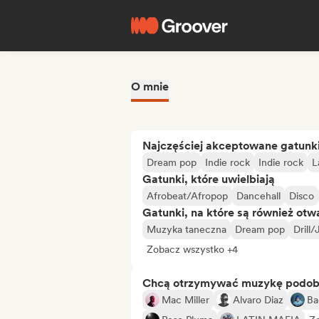
O mnie
Najczęściej akceptowane gatunk
Dream pop
Indie rock
Indie rock
L
Gatunki, które uwielbiają
Afrobeat/Afropop
Dancehall
Disco
Gatunki, na które są również otw
Muzyka taneczna
Dream pop
Drill
Zobacz wszystko +4
Chcą otrzymywać muzykę podo
Mac Miller
Alvaro Diaz
Ba