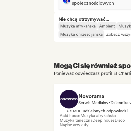
społecznościowych
Nie chcą otrzymywać...
Muzyka afrykańska
Ambient
Muzyk
Muzyka chrześcijańska
Zobacz wszys
Mogą Ci się również spo
Ponieważ odwiedzasz profil El Charl
Novorama
Serwis Medialny/Dziennikar
> 10300 udzielonych odpowiedzi
Acid house
Muzyka afrykańska
Muzyka taneczna
Deep house
Disco
Napisz artykuły