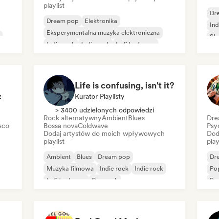
playlist
Dr
Dream pop
Elektronika
Ind
Eksperymentalna muzyka elektroniczna
Sh
Indie rock
Indie rock
Lofi bedroom
Post-rock
Surf rock
Life is confusing, isn't it?
z
Kurator Playlisty
> 3400 udzielonych odpowiedzi
Rock alternatywny
Ambient
Blues
Dre
sco
Bossa nova
Coldwave
Psy
Dodaj artystów do moich wpływowych
Dod
playlist
play
Ambient
Blues
Dream pop
Dr
Muzyka filmowa
Indie rock
Indie rock
Po
Lofi bedroom
Pop rock
Psy