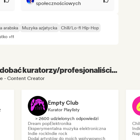
społecznościowych
a arabska
Muzyka azjatycka
Chill/Lo-fi Hip-Hop
tko +11
dobać kuratorzy/profesjonaliści...
ie - Content Creator
Empty Club
z
Kurator Playlisty
> 2600 udzielonych odpowiedzi
Dream pop
Elektronika
Chil
Eksperymentalna muzyka elektroniczna
Indi
Indie rock
Indie rock
Nap
Dodaj artystów do moich wpływowych