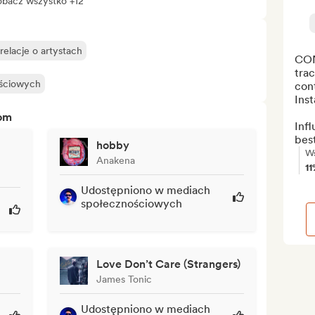
bacz wszystko +12
elacje o artystach
CON
trac
ościowych
cont
Ins
tom
Inf
best
hobby
Ws
Anakena
1
Udostępniono w mediach
społecznościowych
Love Don’t Care (Strangers)
James Tonic
Udostępniono w mediach