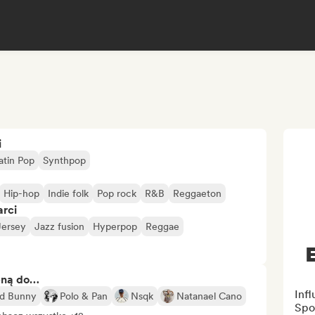
i
atin Pop
Synthpop
Hip-hop
Indie folk
Pop rock
R&B
Reggaeton
arci
/Jersey
Jazz fusion
Hyperpop
Reggae
E
bną do…
Inf
d Bunny
Polo & Pan
Nsqk
Natanael Cano
Spo