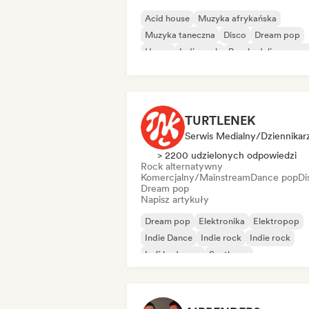
Acid house
Muzyka afrykańska
Muzyka taneczna
Disco
Dream pop
House
Indie rock
Psychedeliczny pop
TURTLENEK
Serwis Medialny/Dziennikar
> 2200 udzielonych odpowiedzi
Rock alternatywny
Komercjalny/Mainstream
Dance pop
Di
Dream pop
Napisz artykuły
Dream pop
Elektronika
Elektropop
Indie Dance
Indie rock
Indie rock
Lofi bedroom
Synthpop