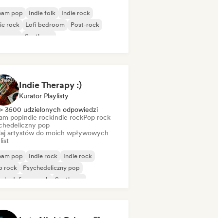
eam pop
Indie folk
Indie rock
ie rock
Lofi bedroom
Post-rock
oegaze
Synthpop
Indie Therapy :)
Kurator Playlisty
> 3500 udzielonych odpowiedzi
am pop
Indie rock
Indie rock
Pop rock
chedeliczny pop
aj artystów do moich wpływowych
list
eam pop
Indie rock
Indie rock
p rock
Psychedeliczny pop
chedeliczny rock
Synthpop