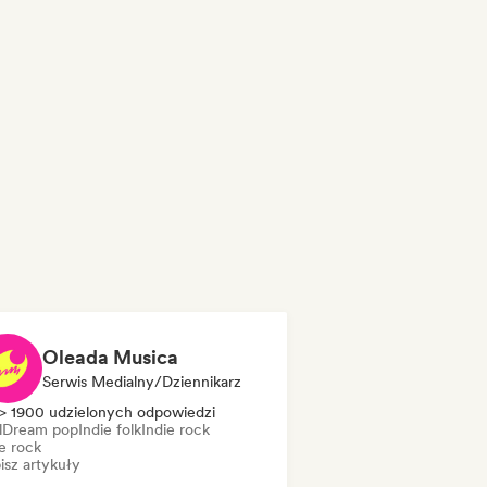
Oleada Musica
Serwis Medialny/Dziennikarz
> 1900 udzielonych odpowiedzi
l
Dream pop
Indie folk
Indie rock
e rock
isz artykuły