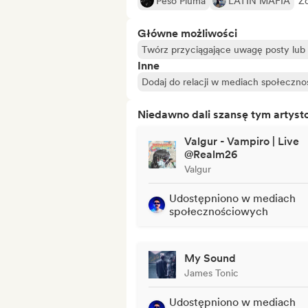
Peso Pluma
LATIN MAFIA
Zo
Główne możliwości
Twórz przyciągające uwagę posty lub r
Inne
Dodaj do relacji w mediach społeczn
Niedawno dali szansę tym artys
Valgur - Vampiro | Live
@Realm26
Valgur
Udostępniono w mediach
społecznościowych
My Sound
James Tonic
Udostępniono w mediach