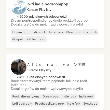
lo-fi indie bedroompop
Kurator Playlisty
> 5000 udzielonych odpowiedzi
Dream pop
Gospel
Indie rock
Indie rock
Lofi bedroom
Dodaj artystów do moich wpływowych playlist
Dream pop
Indie rock
Indie rock
Shoegaze
Surf rock
Gospel
Lofi bedroom
Ａｌｔｅｒｎａｔｉｖｅ ンデ曖
Kurator Playlisty
> 4200 udzielonych odpowiedzi
Rock alternatywny
Dream pop
Indie folk
Indie rock
Indie rock
Dodaj artystów do moich wpływowych playlist
Rock alternatywny
Dream pop
Indie rock
Indie rock
Lofi bedroom
Psychedeliczny pop
Indie folk
Synthpop