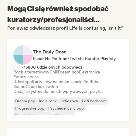
Mogą Ci się również spodobać
kuratorzy/profesjonaliści...
Ponieważ odwiedzasz profil Life is confusing, isn't it?
The Daily Dose
Kanał Na YouTube/Twitch, Kurator Playlisty
> 13800 udzielonych odpowiedzi
Rock alternatywny
Chill
Dream pop
Elektronika
Future house
Udostępnij artystów na moim kanale YouTube,
SoundCloud lub Twitch
Dodaj artystów do moich wpływowych playlist
Dream pop
Indie rock
Indie rock
Lofi bedroom
Progressive pop
Psychedeliczny pop
Psychedeliczny rock
Shoegaze