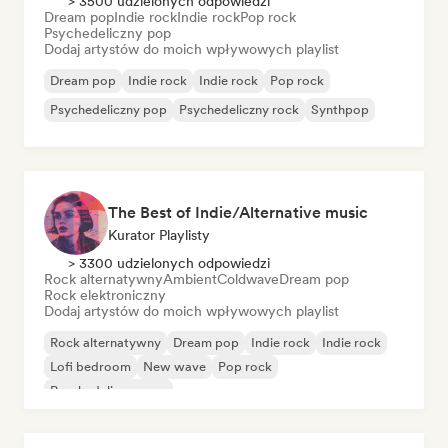
> 3500 udzielonych odpowiedzi
Dream pop
Indie rock
Indie rock
Pop rock
Psychedeliczny pop
Dodaj artystów do moich wpływowych playlist
Dream pop
Indie rock
Indie rock
Pop rock
Psychedeliczny pop
Psychedeliczny rock
Synthpop
The Best of Indie/Alternative music
Kurator Playlisty
> 3300 udzielonych odpowiedzi
Rock alternatywny
Ambient
Coldwave
Dream pop
Rock elektroniczny
Dodaj artystów do moich wpływowych playlist
Rock alternatywny
Dream pop
Indie rock
Indie rock
Lofi bedroom
New wave
Pop rock
Psychedeliczny pop