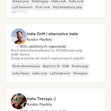
Dream pop
Elektropop
Indie rock
Indie rock
Lofi bedroom
Post-rock
Psychedeliczny pop
Shoegaze
Indie Drift | alternative indie
Kurator Playlisty
> 1200 udzielonych odpowiedzi
Rock alternatywny
Beats/Lo-fi
Chill
Dream pop
Indie Dance
Dodaj artystów do moich wpływowych playlist
Rock alternatywny
Beats/Lo-fi
Chill
Dream pop
Indie Dance
Indie rock
Lofi bedroom
Shoegaze
Indie Therapy :)
Kurator Playlisty