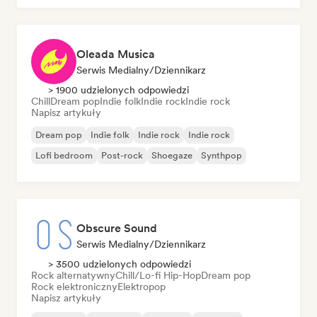
Oleada Musica
Serwis Medialny/Dziennikarz
> 1900 udzielonych odpowiedzi
Chill
Dream pop
Indie folk
Indie rock
Indie rock
Napisz artykuły
Dream pop
Indie folk
Indie rock
Indie rock
Lofi bedroom
Post-rock
Shoegaze
Synthpop
Obscure Sound
Serwis Medialny/Dziennikarz
> 3500 udzielonych odpowiedzi
Rock alternatywny
Chill/Lo-fi Hip-Hop
Dream pop
Rock elektroniczny
Elektropop
Napisz artykuły