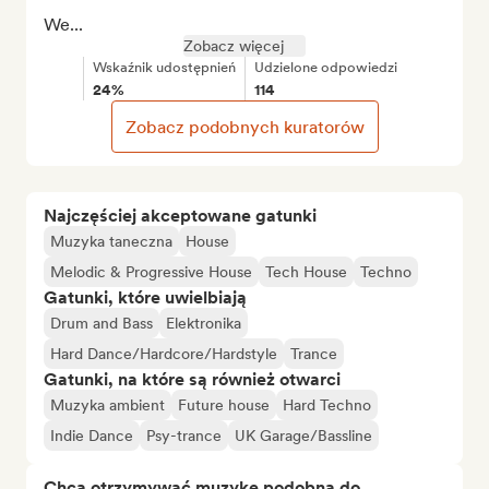
We...
Zobacz więcej
Wskaźnik udostępnień
Udzielone odpowiedzi
24%
114
Zobacz podobnych kuratorów
Najczęściej akceptowane gatunki
Muzyka taneczna
House
Melodic & Progressive House
Tech House
Techno
Gatunki, które uwielbiają
Drum and Bass
Elektronika
Hard Dance/Hardcore/Hardstyle
Trance
Gatunki, na które są również otwarci
Muzyka ambient
Future house
Hard Techno
Indie Dance
Psy-trance
UK Garage/Bassline
Chcą otrzymywać muzykę podobną do…