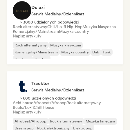
Dulaxi
Serwis Medialny/Dziennikarz
> 3000 udzielonych odpowiedzi
Rock alternatywny
Chill/Lo-fi Hip-Hop
Muzyka klasyczna
Komercjalny/Mainstream
Muzyka country
Napisz artykuły
Rock alternatywny
Muzyka klasyczna
Komercjalny/Mainstream
Muzyka country
Dub
Funk
Hardcore
Hip-hop
Tracktor
Serwis Medialny/Dziennikarz
> 600 udzielonych odpowiedzi
Acid house
Afrobeat/Afropop
Rock alternatywny
Beats/Lo-fi
Chill House
Napisz artykuły
Afrobeat/Afropop
Rock alternatywny
Muzyka taneczna
Dream pop
Rock elektroniczny
Elektropop