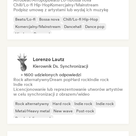
Afrobeat/Afropop
Beats/Lo-fi
Bossa nova
Chill/Lo-fi Hip-Hop
Komercjalny/Mainstream
Podpisz umowę z artystami lub wydaj ich muzykę
Beats/Lo-fi
Bossa nova
Chill/Lo-fi Hip-Hop
Komercjalny/Mainstream
Dancehall
Dance pop
Hip-hop
Pop-soul
Lorenzo Lautz
Kierownik Ds. Synchronizacji
> 1600 udzielonych odpowiedzi
Rock alternatywny
Dream pop
Hard rock
Indie rock
Indie rock
Licencjonowanie lub reprezentowanie utworów artystów
w celu synchronizacji z obrazem/wideo
Rock alternatywny
Hard rock
Indie rock
Indie rock
Metal/Heavy metal
New wave
Post-rock
Psychedeliczny rock