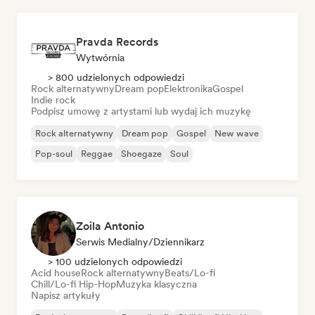
Pravda Records
Wytwórnia
> 800 udzielonych odpowiedzi
Rock alternatywny
Dream pop
Elektronika
Gospel
Indie rock
Podpisz umowę z artystami lub wydaj ich muzykę
Rock alternatywny
Dream pop
Gospel
New wave
Pop-soul
Reggae
Shoegaze
Soul
Zoila Antonio
Serwis Medialny/Dziennikarz
> 100 udzielonych odpowiedzi
Acid house
Rock alternatywny
Beats/Lo-fi
Chill/Lo-fi Hip-Hop
Muzyka klasyczna
Napisz artykuły