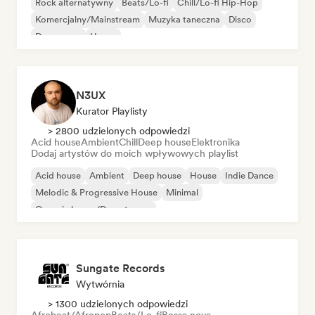
Rock alternatywny
Beats/Lo-fi
Chill/Lo-fi Hip-Hop
Komercjalny/Mainstream
Muzyka taneczna
Disco
Dream pop
House
N3UX
Kurator Playlisty
> 2800 udzielonych odpowiedzi
Acid house
Ambient
Chill
Deep house
Elektronika
Dodaj artystów do moich wpływowych playlist
Acid house
Ambient
Deep house
House
Indie Dance
Melodic & Progressive House
Minimal
Organic house/Downtempo
Sungate Records
Wytwórnia
> 1300 udzielonych odpowiedzi