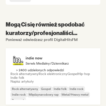
Mogą Ci się również spodobać
kuratorzy/profesjonaliści...
Ponieważ odwiedzasz profil DigitalHitsFM
indie now
Serwis Medialny/Dziennikarz
> 2400 udzielonych odpowiedzi
Rock alternatywny
Rock elektroniczny
Gospel
Hip-hop
Indie folk
Napisz artykuły
Rock alternatywny
Gospel
Indie folk
Indie rock
Indie rock
Międzynarodowy rap
Metal/Heavy metal
Pop rock