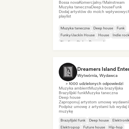
Bossa nova
Komercjalny/Mainstream
Muzyka taneczna
Deep house
Funk
Dodaj artystów do moich wpływowyc
playlist
Muzyka taneczna
Deep house
Funk
Funky/Jackin House
House
Indie roc
Nu-disco/Italo
Pop-soul
Wytwórnia, Wydawca
> 1000 udzielonych odpowiedzi
Muzyka ambient
Muzyka brazylijska
Brazylijski funk
Muzyka taneczna
Deep house
Zaproponuj artystom umowę wydawni
Podpisz umowę z artystami lub wydaj 
muzykę
Brazylijski funk
Deep house
Elektroni
Elektropop
Future house
Hip-hop