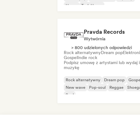
House
Tech House
Pravda Records
Wytwórnia
> 800 udzielonych odpowiedzi
Rock alternatywny
Dream pop
Elektron
Gospel
Indie rock
Podpisz umowę z artystami lub wydaj 
muzykę
Rock alternatywny
Dream pop
Gospe
New wave
Pop-soul
Reggae
Shoeg
Soul