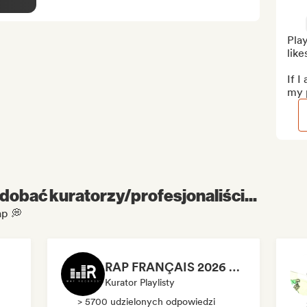
Play
likes
If I
my p
dobać kuratorzy/profesjonaliści...
ap 💭
RAP FRANÇAIS 2026 🔥🇫🇷 (Way Records)
Kurator Playlisty
> 5700 udzielonych odpowiedzi