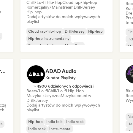
Chill/Lo-fi Hip-Hop
Cloud rap/hip-hop
Roc
Komercjalny/Mainstream
Drill/Jersey
Kom
h
Hip-hop
Dre
Dodaj artystów do moich wpływowych
Prz
playlist
tem
Cloud rap/hip-hop
Drill/Jersey
Hip-hop
Ele
k
Hip-hop instrumentalny
Ind
Rap w języku francuskim
Trap
Me
Urban pop
Chill/Lo-fi Hip-Hop
Roc
Dreamers Island Entertainment
ADAD Audio
Kurator Playlisty
> 4900 udzielonych odpowiedzi
Beats/Lo-fi
Chill/Lo-fi Hip-Hop
Blu
Muzyka klasyczna
Muzyka country
Roc
Drill/Jersey
Wye
czą
Dodaj artystów do moich wpływowych
ich
playlist
Blu
Hip-hop
Indie folk
Indie rock
ka
Ha
Indie rock
Instrumental
Psy