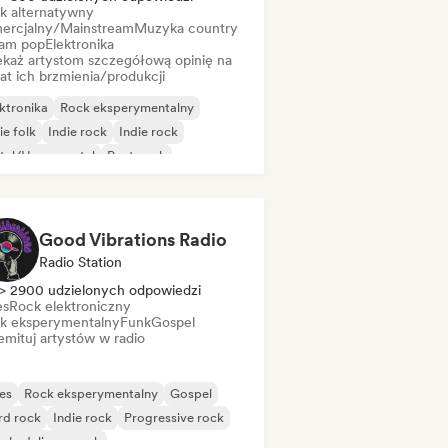
k alternatywny
ercjalny/Mainstream
Muzyka country
am pop
Elektronika
ekaż artystom szczegółową opinię na
at ich brzmienia/produkcji
ktronika
Rock eksperymentalny
ie folk
Indie rock
Indie rock
tal/Heavy metal
Post-rock
k & Roll/Classic Rock
Good Vibrations Radio
Radio Station
> 2900 udzielonych odpowiedzi
es
Rock elektroniczny
k eksperymentalny
Funk
Gospel
mituj artystów w radio
es
Rock eksperymentalny
Gospel
rd rock
Indie rock
Progressive rock
chedeliczny rock