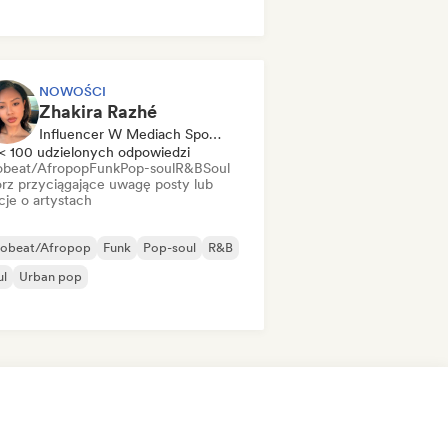
k & Roll/Classic Rock
NOWOŚCI
Zhakira Razhé
Influencer W Mediach Społecznościowych
< 100 udzielonych odpowiedzi
obeat/Afropop
Funk
Pop-soul
R&B
Soul
rz przyciągające uwagę posty lub
cje o artystach
robeat/Afropop
Funk
Pop-soul
R&B
ul
Urban pop