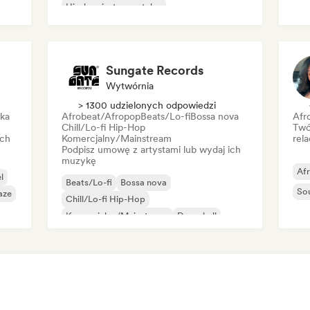
Hip-hop instrumentalny
Roc
Międzynarodowy rap
Rap w języku angielskim
Sungate Records
Wytwórnia
> 1300 udzielonych odpowiedzi
ika
Afrobeat/Afropop
Beats/Lo-fi
Bossa nova
Afr
Chill/Lo-fi Hip-Hop
Twó
ich
Komercjalny/Mainstream
rela
Podpisz umowę z artystami lub wydaj ich
muzykę
Af
l
Beats/Lo-fi
Bossa nova
So
aze
Chill/Lo-fi Hip-Hop
Komercjalny/Mainstream
Dancehall
Dance pop
Hip-hop
Pop-soul