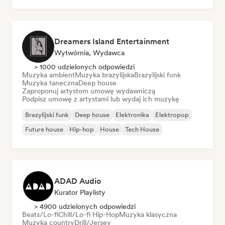
Dreamers Island Entertainment
Wytwórnia, Wydawca
> 1000 udzielonych odpowiedzi
Muzyka ambient
Muzyka brazylijska
Brazylijski funk
Muzyka taneczna
Deep house
Zaproponuj artystom umowę wydawniczą
Podpisz umowę z artystami lub wydaj ich muzykę
Brazylijski funk
Deep house
Elektronika
Elektropop
Future house
Hip-hop
House
Tech House
ADAD Audio
Kurator Playlisty
> 4900 udzielonych odpowiedzi
Beats/Lo-fi
Chill/Lo-fi Hip-Hop
Muzyka klasyczna
Muzyka country
Drill/Jersey