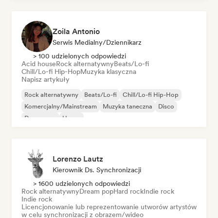
Zoila Antonio
Serwis Medialny/Dziennikarz
> 100 udzielonych odpowiedzi
Acid house
Rock alternatywny
Beats/Lo-fi
Chill/Lo-fi Hip-Hop
Muzyka klasyczna
Napisz artykuły
Rock alternatywny
Beats/Lo-fi
Chill/Lo-fi Hip-Hop
Komercjalny/Mainstream
Muzyka taneczna
Disco
Dream pop
House
Lorenzo Lautz
Kierownik Ds. Synchronizacji
> 1600 udzielonych odpowiedzi
Rock alternatywny
Dream pop
Hard rock
Indie rock
Indie rock
Licencjonowanie lub reprezentowanie utworów artystów
w celu synchronizacji z obrazem/wideo