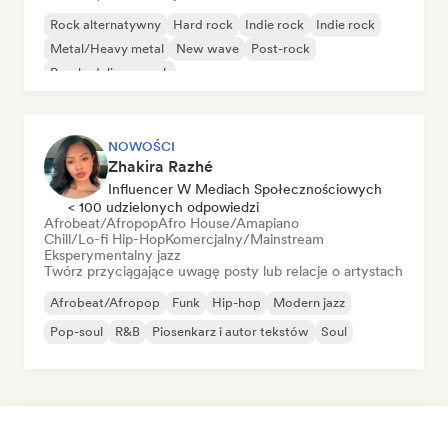
Rock alternatywny
Hard rock
Indie rock
Indie rock
Metal/Heavy metal
New wave
Post-rock
Psychedeliczny rock
NOWOŚCI
Zhakira Razhé
Influencer W Mediach Społecznościowych
< 100 udzielonych odpowiedzi
Afrobeat/Afropop
Afro House/Amapiano
Chill/Lo-fi Hip-Hop
Komercjalny/Mainstream
Eksperymentalny jazz
Twórz przyciągające uwagę posty lub relacje o artystach
Afrobeat/Afropop
Funk
Hip-hop
Modern jazz
Pop-soul
R&B
Piosenkarz i autor tekstów
Soul