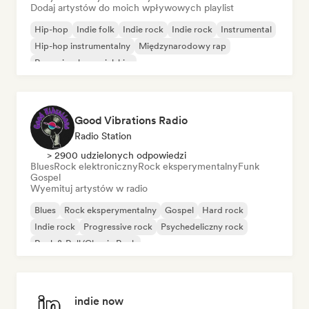
Dodaj artystów do moich wpływowych playlist
Hip-hop
Indie folk
Indie rock
Indie rock
Instrumental
Hip-hop instrumentalny
Międzynarodowy rap
Rap w języku angielskim
Good Vibrations Radio
Radio Station
> 2900 udzielonych odpowiedzi
Blues
Rock elektroniczny
Rock eksperymentalny
Funk
Gospel
Wyemituj artystów w radio
Blues
Rock eksperymentalny
Gospel
Hard rock
Indie rock
Progressive rock
Psychedeliczny rock
Rock & Roll/Classic Rock
indie now