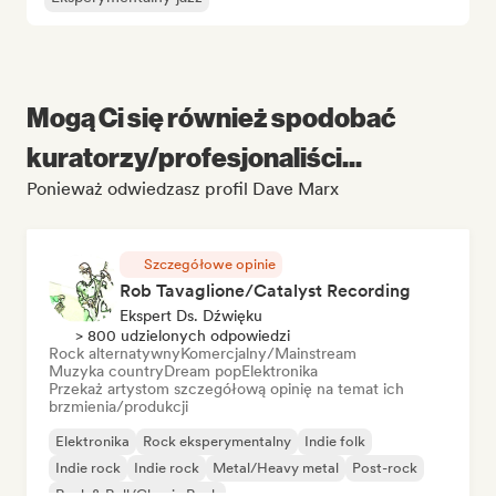
Mogą Ci się również spodobać
kuratorzy/profesjonaliści...
Ponieważ odwiedzasz profil Dave Marx
Szczegółowe opinie
Rob Tavaglione/Catalyst Recording
Ekspert Ds. Dźwięku
> 800 udzielonych odpowiedzi
Rock alternatywny
Komercjalny/Mainstream
Muzyka country
Dream pop
Elektronika
Przekaż artystom szczegółową opinię na temat ich
brzmienia/produkcji
Elektronika
Rock eksperymentalny
Indie folk
Indie rock
Indie rock
Metal/Heavy metal
Post-rock
Rock & Roll/Classic Rock