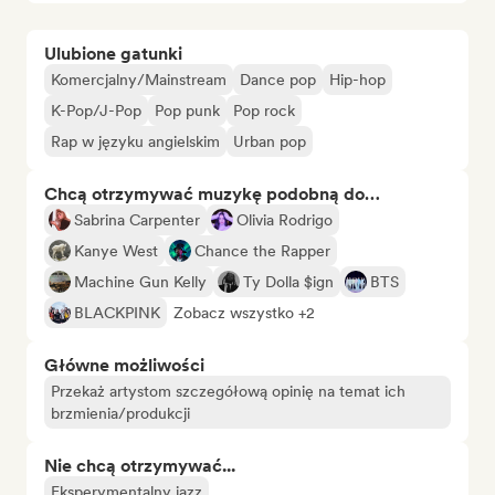
Ulubione gatunki
Komercjalny/Mainstream
Dance pop
Hip-hop
K-Pop/J-Pop
Pop punk
Pop rock
Rap w języku angielskim
Urban pop
Chcą otrzymywać muzykę podobną do…
Sabrina Carpenter
Olivia Rodrigo
Kanye West
Chance the Rapper
Machine Gun Kelly
Ty Dolla $ign
BTS
BLACKPINK
Zobacz wszystko +2
Główne możliwości
Przekaż artystom szczegółową opinię na temat ich
brzmienia/produkcji
Nie chcą otrzymywać...
Eksperymentalny jazz