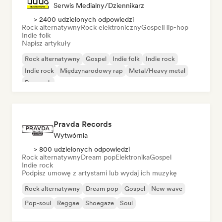
Serwis Medialny/Dziennikarz
> 2400 udzielonych odpowiedzi
Rock alternatywny
Rock elektroniczny
Gospel
Hip-hop
Indie folk
Napisz artykuły
Rock alternatywny
Gospel
Indie folk
Indie rock
Indie rock
Międzynarodowy rap
Metal/Heavy metal
Pop rock
Pravda Records
Wytwórnia
> 800 udzielonych odpowiedzi
Rock alternatywny
Dream pop
Elektronika
Gospel
Indie rock
Podpisz umowę z artystami lub wydaj ich muzykę
Rock alternatywny
Dream pop
Gospel
New wave
Pop-soul
Reggae
Shoegaze
Soul