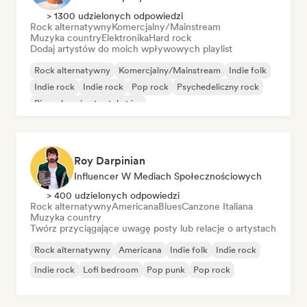
> 1300 udzielonych odpowiedzi
Rock alternatywny
Komercjalny/Mainstream
Muzyka country
Elektronika
Hard rock
Dodaj artystów do moich wpływowych playlist
Rock alternatywny
Komercjalny/Mainstream
Indie folk
Indie rock
Indie rock
Pop rock
Psychedeliczny rock
Piosenkarz i autor tekstów
Roy Darpinian
Influencer W Mediach Społecznościowych
> 400 udzielonych odpowiedzi
Rock alternatywny
Americana
Blues
Canzone Italiana
Muzyka country
Twórz przyciągające uwagę posty lub relacje o artystach
Rock alternatywny
Americana
Indie folk
Indie rock
Indie rock
Lofi bedroom
Pop punk
Pop rock