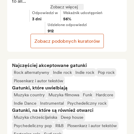
to all...
Zobacz więcej
Odpowiedzi w
Wskaźnik udostępnień
3 dni
56%
Udzielone odpowiedzi
912
Zobacz podobnych kuratorów
Najczęściej akceptowane gatunki
Rock alternatywny
Indie rock
Indie rock
Pop rock
Piosenkarz i autor tekstów
Gatunki, które uwielbiają
Muzyka country
Muzyka filmowa
Funk
Hardcore
Indie Dance
Instrumental
Psychedeliczny rock
Gatunki, na które są również otwarci
Muzyka chrześcijańska
Deep house
Psychedeliczny pop
R&B
Piosenkarz i autor tekstów