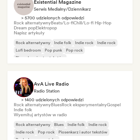
Existential Magazine
Serwis Medialny/Dziennikarz
> 5700 udzielonych odpowiedzi
Rock alternatywny
Beats/Lo-fi
Chill/Lo-fi Hip-Hop
Dream pop
Elektropop
Napisz artykuły
Rock alternatywny
Indie folk
Indie rock
Indie rock
Lofi bedroom
Pop punk
Pop rock
Piosenkarz i autor tekstów
AvA Live Radio
Radio Station
> 1400 udzielonych odpowiedzi
Rock alternatywny
Blues
Rock eksperymentalny
Gospel
Indie folk
Wyemituj artystów w radio
Rock alternatywny
Blues
Indie folk
Indie rock
Indie rock
Pop rock
Piosenkarz i autor tekstów
Rock eksperymentalny