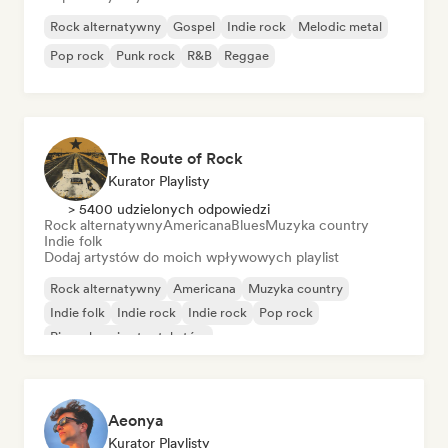
Rock alternatywny
Gospel
Indie rock
Melodic metal
Pop rock
Punk rock
R&B
Reggae
The Route of Rock
Kurator Playlisty
> 5400 udzielonych odpowiedzi
Rock alternatywny
Americana
Blues
Muzyka country
Indie folk
Dodaj artystów do moich wpływowych playlist
Rock alternatywny
Americana
Muzyka country
Indie folk
Indie rock
Indie rock
Pop rock
Piosenkarz i autor tekstów
Aeonya
Kurator Playlisty