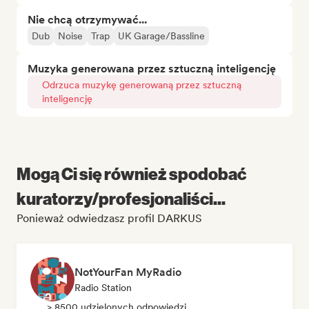
Nie chcą otrzymywać...
Dub
Noise
Trap
UK Garage/Bassline
Muzyka generowana przez sztuczną inteligencję
Odrzuca muzykę generowaną przez sztuczną
inteligencję
Mogą Ci się również spodobać
kuratorzy/profesjonaliści...
Ponieważ odwiedzasz profil DARKUS
NotYourFan MyRadio
Radio Station
> 8500 udzielonych odpowiedzi