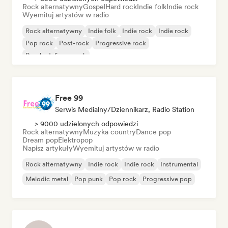
Rock alternatywny
Gospel
Hard rock
Indie folk
Indie rock
Wyemituj artystów w radio
Rock alternatywny
Indie folk
Indie rock
Indie rock
Pop rock
Post-rock
Progressive rock
Psychedeliczny rock
Free 99
Serwis Medialny/Dziennikarz, Radio Station
> 9000 udzielonych odpowiedzi
Rock alternatywny
Muzyka country
Dance pop
Dream pop
Elektropop
Napisz artykuły
Wyemituj artystów w radio
Rock alternatywny
Indie rock
Indie rock
Instrumental
Melodic metal
Pop punk
Pop rock
Progressive pop