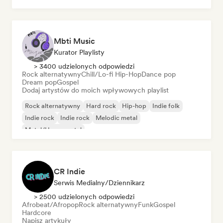
Mbti Music
Kurator Playlisty
> 3400 udzielonych odpowiedzi
Rock alternatywny
Chill/Lo-fi Hip-Hop
Dance pop
Dream pop
Gospel
Dodaj artystów do moich wpływowych playlist
Rock alternatywny
Hard rock
Hip-hop
Indie folk
Indie rock
Indie rock
Melodic metal
Metal/Heavy metal
CR Indie
Serwis Medialny/Dziennikarz
> 2500 udzielonych odpowiedzi
Afrobeat/Afropop
Rock alternatywny
Funk
Gospel
Hardcore
Napisz artykuły