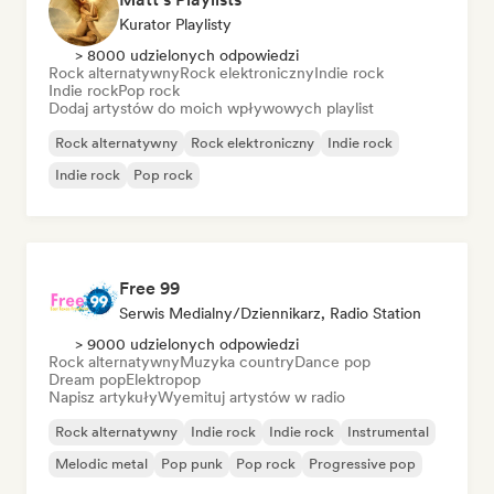
Kurator Playlisty
> 8000 udzielonych odpowiedzi
Rock alternatywny
Rock elektroniczny
Indie rock
Indie rock
Pop rock
Dodaj artystów do moich wpływowych playlist
Rock alternatywny
Rock elektroniczny
Indie rock
Indie rock
Pop rock
Free 99
Serwis Medialny/Dziennikarz, Radio Station
> 9000 udzielonych odpowiedzi
Rock alternatywny
Muzyka country
Dance pop
Dream pop
Elektropop
Napisz artykuły
Wyemituj artystów w radio
Rock alternatywny
Indie rock
Indie rock
Instrumental
Melodic metal
Pop punk
Pop rock
Progressive pop