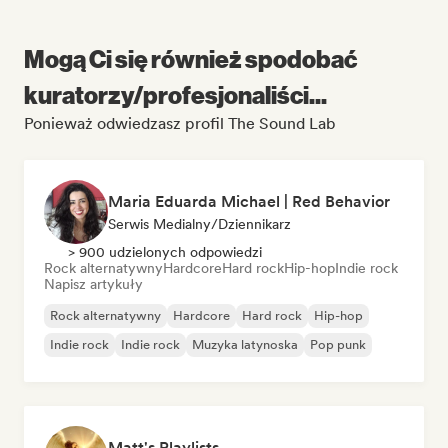
Mogą Ci się również spodobać
kuratorzy/profesjonaliści...
Ponieważ odwiedzasz profil The Sound Lab
Maria Eduarda Michael | Red Behavior
Serwis Medialny/Dziennikarz
> 900 udzielonych odpowiedzi
Rock alternatywny
Hardcore
Hard rock
Hip-hop
Indie rock
Napisz artykuły
Rock alternatywny
Hardcore
Hard rock
Hip-hop
Indie rock
Indie rock
Muzyka latynoska
Pop punk
Matt's Playlists