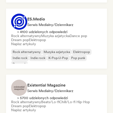
ES.Medio
Serwis Medialny/Dziennikarz
> 4100 udzielonych odpowiedzi
Rock alternatywny
Muzyka azjatycka
Dance pop
Dream pop
Elektropop
Napisz artykuły
Rock alternatywny
Muzyka azjatycka
Elektropop
Indie rock
Indie rock
K-Pop/J-Pop
Pop punk
Pop rock
Existential Magazine
Serwis Medialny/Dziennikarz
> 5700 udzielonych odpowiedzi
Rock alternatywny
Beats/Lo-fi
Chill/Lo-fi Hip-Hop
Dream pop
Elektropop
Napisz artykuły