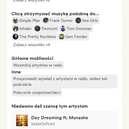
Zobacz wszystko +2
Chcą otrzymywać muzykę podobną do…
Simple Plan
Frank Turner
Sea Girls
Inhaler
Tremonti
Tom Grennan
The Pretty Reckless
Sam Fender
Zobacz wszystko +9
Główne możliwości
Wyemituj artystów w radio
Inne
Przeprowadź wywiad z artystami w radio, wideo lub
podcaście
Polecenie zespołowi/sieci
Niedawno dali szansę tym artystom
Day Dreaming ft. Munashe
SebbOnPoint