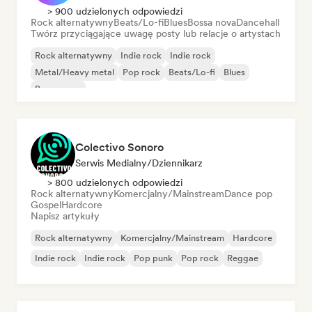
> 900 udzielonych odpowiedzi
Rock alternatywny
Beats/Lo-fi
Blues
Bossa nova
Dancehall
Twórz przyciągające uwagę posty lub relacje o artystach
Rock alternatywny
Indie rock
Indie rock
Metal/Heavy metal
Pop rock
Beats/Lo-fi
Blues
Bossa nova
Colectivo Sonoro
Serwis Medialny/Dziennikarz
> 800 udzielonych odpowiedzi
Rock alternatywny
Komercjalny/Mainstream
Dance pop
Gospel
Hardcore
Napisz artykuły
Rock alternatywny
Komercjalny/Mainstream
Hardcore
Indie rock
Indie rock
Pop punk
Pop rock
Reggae