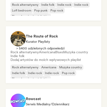
Rock alternatywny
Indie folk
Indie rock
Indie rock
Lofi bedroom
Pop punk
Pop rock
Piosenkarz i autor tekstów
The Route of Rock
Kurator Playlisty
> 5400 udzielonych odpowiedzi
Rock alternatywny
Americana
Blues
Muzyka country
Indie folk
Dodaj artystów do moich wpływowych playlist
Rock alternatywny
Americana
Muzyka country
Indie folk
Indie rock
Indie rock
Pop rock
Piosenkarz i autor tekstów
Rowcast
Serwis Medialny/Dziennikarz