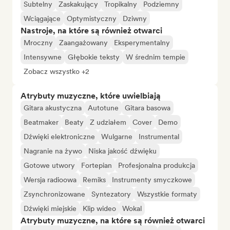
Subtelny
Zaskakujący
Tropikalny
Podziemny
Wciągające
Optymistyczny
Dziwny
Nastroje, na które są również otwarci
Mroczny
Zaangażowany
Eksperymentalny
Intensywne
Głębokie teksty
W średnim tempie
Zobacz wszystko +2
Atrybuty muzyczne, które uwielbiają
Gitara akustyczna
Autotune
Gitara basowa
Beatmaker
Beaty
Z udziałem
Cover
Demo
Dźwięki elektroniczne
Wulgarne
Instrumental
Nagranie na żywo
Niska jakość dźwięku
Gotowe utwory
Fortepian
Profesjonalna produkcja
Wersja radioowa
Remiks
Instrumenty smyczkowe
Zsynchronizowane
Syntezatory
Wszystkie formaty
Dźwięki miejskie
Klip wideo
Wokal
Atrybuty muzyczne, na które są również otwarci