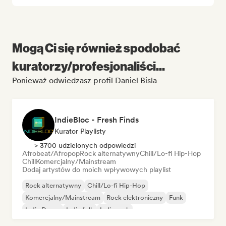
Mogą Ci się również spodobać
kuratorzy/profesjonaliści...
Ponieważ odwiedzasz profil Daniel Bisla
IndieBloc - Fresh Finds
Kurator Playlisty
> 3700 udzielonych odpowiedzi
Afrobeat/Afropop
Rock alternatywny
Chill/Lo-fi Hip-Hop
Chill
Komercjalny/Mainstream
Dodaj artystów do moich wpływowych playlist
Rock alternatywny
Chill/Lo-fi Hip-Hop
Komercjalny/Mainstream
Rock elektroniczny
Funk
Indie Dance
Indie folk
Indie rock