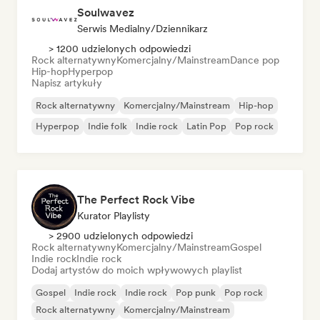
Soulwavez
Serwis Medialny/Dziennikarz
> 1200 udzielonych odpowiedzi
Rock alternatywny
Komercjalny/Mainstream
Dance pop
Hip-hop
Hyperpop
Napisz artykuły
Rock alternatywny
Komercjalny/Mainstream
Hip-hop
Hyperpop
Indie folk
Indie rock
Latin Pop
Pop rock
The Perfect Rock Vibe
Kurator Playlisty
> 2900 udzielonych odpowiedzi
Rock alternatywny
Komercjalny/Mainstream
Gospel
Indie rock
Indie rock
Dodaj artystów do moich wpływowych playlist
Gospel
Indie rock
Indie rock
Pop punk
Pop rock
Rock alternatywny
Komercjalny/Mainstream