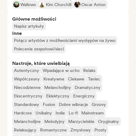
Wallows
Kim Churchill
Oscar Anton
Główne możliwości
Napisz artykuły
Inne
Połącz artystów z możliwościami występów na żywo
Polecenie zespołowi/sieci
Nastroje, które uwielbiają
Autentyczny
Wpadające w ucho
Relaks
Współczesny
Kreatywne
Ciekawe
Taniec
Niecodzienne
Melancholijny
Dramatyczny
Ekscentryczny
Eklektyczny
Energiczny
Standardowy
Fusion
Dobre wibracje
Groovy
Hardcore
Unikalny
Indie
Lo-fi
Mainstream
Melancholijne
Melodyjny
Marzycielskie
Oryginalny
Relaksujący
Romantyczne
Zmysłowy
Prosty