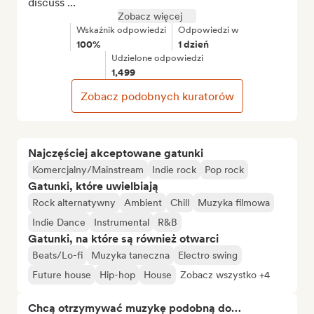
discuss ...
Zobacz więcej
Wskaźnik odpowiedzi
Odpowiedzi w
100%
1 dzień
Udzielone odpowiedzi
1,499
Zobacz podobnych kuratorów
Najczęściej akceptowane gatunki
Komercjalny/Mainstream
Indie rock
Pop rock
Gatunki, które uwielbiają
Rock alternatywny
Ambient
Chill
Muzyka filmowa
Indie Dance
Instrumental
R&B
Gatunki, na które są również otwarci
Beats/Lo-fi
Muzyka taneczna
Electro swing
Future house
Hip-hop
House
Zobacz wszystko +4
Chcą otrzymywać muzykę podobną do…