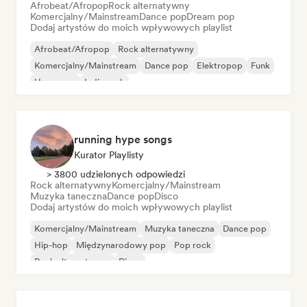
Afrobeat/Afropop
Rock alternatywny
Komercjalny/Mainstream
Dance pop
Dream pop
Dodaj artystów do moich wpływowych playlist
Afrobeat/Afropop
Rock alternatywny
Komercjalny/Mainstream
Dance pop
Elektropop
Funk
Hyperpop
Indie rock
running hype songs
Kurator Playlisty
> 3800 udzielonych odpowiedzi
Rock alternatywny
Komercjalny/Mainstream
Muzyka taneczna
Dance pop
Disco
Dodaj artystów do moich wpływowych playlist
Komercjalny/Mainstream
Muzyka taneczna
Dance pop
Hip-hop
Międzynarodowy pop
Pop rock
Rock alternatywny
Disco