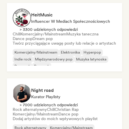
HeitMusic
Influencer W Mediach Społecznościowych
> 3300 udzielonych odpowiedzi
Chill
Komercjalny/Mainstream
Muzyka taneczna
Dance pop
Dream pop
Twórz przyciągające uwagę posty lub relacje o artystach
Komercjalny/Mainstream
Elektronika
Hyperpop
Indie rock
Międzynarodowy pop
Muzyka latynoska
Pop punk
Pop rock
Night road
Kurator Playlisty
> 7000 udzielonych odpowiedzi
Rock alternatywny
Chill
Christian Rap
Komercjalny/Mainstream
Dance pop
Dodaj artystów do moich wpływowych playlist
Rock alternatywny
Komercjalny/Mainstream