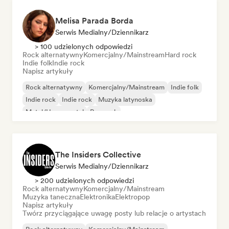
Melisa Parada Borda
Serwis Medialny/Dziennikarz
> 100 udzielonych odpowiedzi
Rock alternatywny
Komercjalny/Mainstream
Hard rock
Indie folk
Indie rock
Napisz artykuły
Rock alternatywny
Komercjalny/Mainstream
Indie folk
Indie rock
Indie rock
Muzyka latynoska
Metal/Heavy metal
Pop rock
The Insiders Collective
Serwis Medialny/Dziennikarz
> 200 udzielonych odpowiedzi
Rock alternatywny
Komercjalny/Mainstream
Muzyka taneczna
Elektronika
Elektropop
Napisz artykuły
Twórz przyciągające uwagę posty lub relacje o artystach