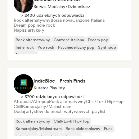
Serwis Medialny/Dziennikarz
> 2400 udzielonych odpowiedzi
Rock alternatywny
Bossa nova
Canzone Italiana
Dream pop
Indie rock
Napisz artykuły
Rock alternatywny
Canzone Italiana
Dream pop
Indie rock
Pop rock
Psychedeliczny pop
Synthpop
Bossa nova
IndieBloc - Fresh Finds
Kurator Playlisty
> 3700 udzielonych odpowiedzi
Afrobeat/Afropop
Rock alternatywny
Chill/Lo-fi Hip-Hop
Chill
Komercjalny/Mainstream
Dodaj artystów do moich wpływowych playlist
Rock alternatywny
Chill/Lo-fi Hip-Hop
Komercjalny/Mainstream
Rock elektroniczny
Funk
Indie Dance
Indie folk
Indie rock