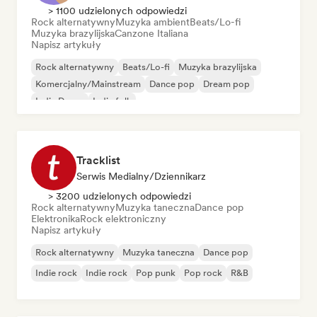
> 1100 udzielonych odpowiedzi
Rock alternatywny
Muzyka ambient
Beats/Lo-fi
Muzyka brazylijska
Canzone Italiana
Napisz artykuły
Rock alternatywny
Beats/Lo-fi
Muzyka brazylijska
Komercjalny/Mainstream
Dance pop
Dream pop
Indie Dance
Indie folk
Tracklist
Serwis Medialny/Dziennikarz
> 3200 udzielonych odpowiedzi
Rock alternatywny
Muzyka taneczna
Dance pop
Elektronika
Rock elektroniczny
Napisz artykuły
Rock alternatywny
Muzyka taneczna
Dance pop
Indie rock
Indie rock
Pop punk
Pop rock
R&B