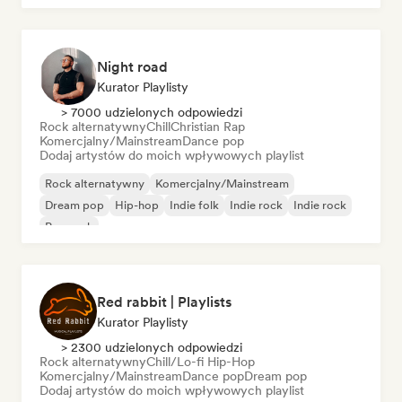
Night road
Kurator Playlisty
> 7000 udzielonych odpowiedzi
Rock alternatywny
Chill
Christian Rap
Komercjalny/Mainstream
Dance pop
Dodaj artystów do moich wpływowych playlist
Rock alternatywny
Komercjalny/Mainstream
Dream pop
Hip-hop
Indie folk
Indie rock
Indie rock
Pop rock
Red rabbit | Playlists
Kurator Playlisty
> 2300 udzielonych odpowiedzi
Rock alternatywny
Chill/Lo-fi Hip-Hop
Komercjalny/Mainstream
Dance pop
Dream pop
Dodaj artystów do moich wpływowych playlist