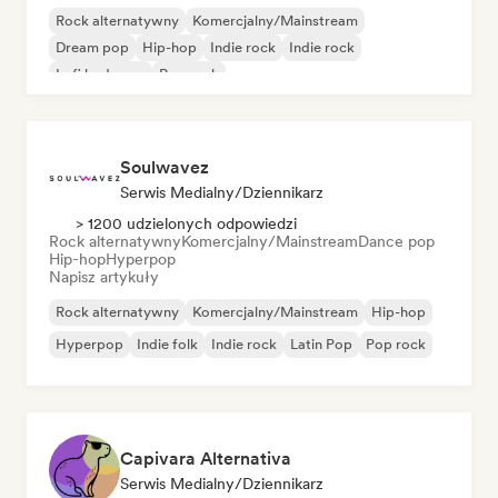
Rock alternatywny
Komercjalny/Mainstream
Dream pop
Hip-hop
Indie rock
Indie rock
Lofi bedroom
Pop rock
Soulwavez
Serwis Medialny/Dziennikarz
> 1200 udzielonych odpowiedzi
Rock alternatywny
Komercjalny/Mainstream
Dance pop
Hip-hop
Hyperpop
Napisz artykuły
Rock alternatywny
Komercjalny/Mainstream
Hip-hop
Hyperpop
Indie folk
Indie rock
Latin Pop
Pop rock
Capivara Alternativa
Serwis Medialny/Dziennikarz