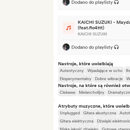
Dodano do playlisty
KAICHI SUZUKI - Mayd
(feat.flo4ttt)
KAICHI SUZUKI
Dodano do playlisty
Nastroje, które uwielbiają
Autentyczny
Wpadające w ucho
Re
Eksperymentalny
Dobre wibracje
W
Nastroje, na które są również otw
Ciekawe
Melancholijny
Dramatycz
Atrybuty muzyczne, które uwielb
Unplugged
Gitara akustyczna
Auto
Gitara elektryczna
Dźwięki elektroni
Niska jakość dźwięku
Gotowe utwor