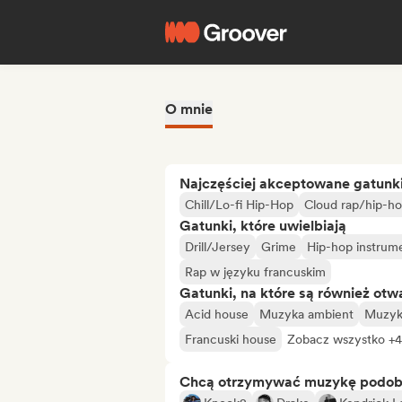
O mnie
Najczęściej akceptowane gatunk
Chill/Lo-fi Hip-Hop
Cloud rap/hip-h
Gatunki, które uwielbiają
Drill/Jersey
Grime
Hip-hop instrum
Rap w języku francuskim
Gatunki, na które są również otw
Acid house
Muzyka ambient
Muzyk
Francuski house
Zobacz wszystko +4
Chcą otrzymywać muzykę podo