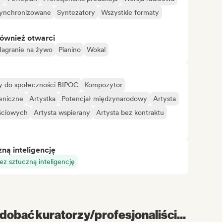
ynchronizowane
Syntezatory
Wszystkie formaty
również otwarci
agranie na żywo
Pianino
Wokal
cy do społeczności BIPOC
Kompozytor
eniczne
Artystka
Potencjał międzynarodowy
Artysta
ściowych
Artysta wspierany
Artysta bez kontraktu
ą inteligencję
z sztuczną inteligencję
dobać kuratorzy/profesjonaliści...