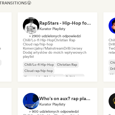
N TRANSITIONS😤
RapStars - Hip-Hop for late night vibes (by Music Outsider)
Kurator Playlisty
> 2900 udzielonych odpowiedzi
Chill/Lo-fi Hip-Hop
Christian Rap
Chi
Cloud rap/hip-hop
Dril
h
Komercjalny/Mainstream
Drill/Jersey
Twó
Dodaj artystów do moich wpływowych
rela
playlist
Chi
Chill/Lo-fi Hip-Hop
Christian Rap
Dri
Cloud rap/hip-hop
Hip
Komercjalny/Mainstream
Drill/Jersey
Mi
Grime
Hip-hop
Międzynarodowy rap
Rap
Who's on aux? rap playlist
Kurator Playlisty
> 900 udzielonych odpowiedzi