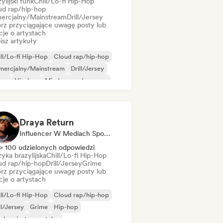
ylijski funk
Chill/Lo-fi Hip-Hop
ud rap/hip-hop
ercjalny/Mainstream
Drill/Jersey
rz przyciągające uwagę posty lub
cje o artystach
isz artykuły
ll/Lo-fi Hip-Hop
Cloud rap/hip-hop
mercjalny/Mainstream
Drill/Jersey
ime
Hip-hop
Międzynarodowy rap
 w języku angielskim
Draya Return
Influencer W Mediach Społecznościowych
> 100 udzielonych odpowiedzi
yka brazylijska
Chill/Lo-fi Hip-Hop
ud rap/hip-hop
Drill/Jersey
Grime
rz przyciągające uwagę posty lub
cje o artystach
ll/Lo-fi Hip-Hop
Cloud rap/hip-hop
ll/Jersey
Grime
Hip-hop
-hop instrumentalny