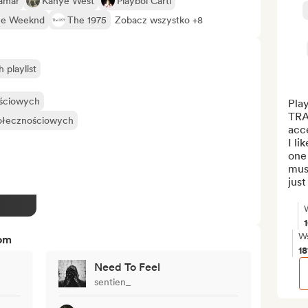
amar
Kanye West
Playboi Carti
he Weeknd
The 1975
Zobacz wszystko +8
playlist
ościowych
Play
TRA
połecznościowych
acce
I li
one 
musi
just
Ws
tom
1
Need To Feel
sentien_