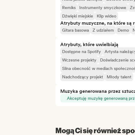
Remiks
Instrumenty smyczkowe
Zs
Dźwięki miejskie
Klip wideo
Atrybuty muzyczne, na które są 
Gitara basowa
Z udziałem
Demo
N
Atrybuty, które uwielbiają
Dostępne na Spotify
Artysta należą
Wczesne projekty
Doświadczenie sc
Silna obecność w mediach społeczno
Nadchodzący projekt
Młody talent
Muzyka generowana przez sztuczn
Akceptuję muzykę generowaną prze
Mogą Ci się również spo