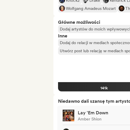
Knock2
Drake
Kendrick L
Wolfgang Amadeus Mozart
T
Główne możliwości
Dodaj artystów do moich wpływowych 
Inne
Dodaj do relacji w mediach społeczn
Utwórz post lub relację w mediach s
141k
Niedawno dali szansę tym artys
Lay 'Em Down
Amber Shion