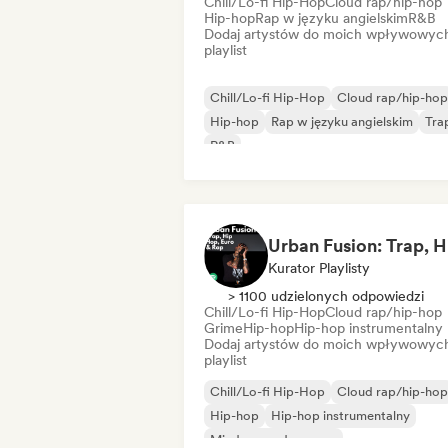
Chill/Lo-fi Hip-Hop
Cloud rap/hip-hop
Hip-hop
Rap w języku angielskim
R&B
Dodaj artystów do moich wpływowyc
playlist
Chill/Lo-fi Hip-Hop
Cloud rap/hip-hop
Hip-hop
Rap w języku angielskim
Tra
R&B
Kurator Playlisty
> 1100 udzielonych odpowiedzi
Chill/Lo-fi Hip-Hop
Cloud rap/hip-hop
Grime
Hip-hop
Hip-hop instrumentalny
Dodaj artystów do moich wpływowyc
playlist
Chill/Lo-fi Hip-Hop
Cloud rap/hip-hop
Hip-hop
Hip-hop instrumentalny
Międzynarodowy rap