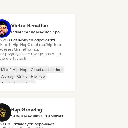
Victor Benathar
Influencer W Mediach Społecznościowych
> 700 udzielonych odpowiedzi
ll/Lo-fi Hip-Hop
Cloud rap/hip-hop
l/Jersey
Grime
Hip-hop
rz przyciągające uwagę posty lub
cje o artystach
ll/Lo-fi Hip-Hop
Cloud rap/hip-hop
ll/Jersey
Grime
Hip-hop
-hop instrumentalny
ędzynarodowy rap
 w języku angielskim
Rap Growing
Serwis Medialny/Dziennikarz
> 600 udzielonych odpowiedzi