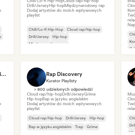
Chill/Lo-fi Hip-Hop
Cloud rap/hip-hop
Braz
Drill/Jersey
Hip-hop
Międzynarodowy rap
Clo
h
Dodaj artystów do moich wpływowych
Kom
playlist
Twó
rela
Nap
Chill/Lo-fi Hip-Hop
Cloud rap/hip-hop
Chi
p
Drill/Jersey
Hip-hop
Ko
Międzynarodowy rap
Gr
Rap w języku angielskim
Trap
Rap
Urban Fusion: Trap, Hip Hop, Euro & Rap
Rap Discovery
Kurator Playlisty
> 800 udzielonych odpowiedzi
Cloud rap/hip-hop
Drill/Jersey
Grime
Muz
Hip-hop
Rap w języku angielskim
Clo
h
Dodaj artystów do moich wpływowych
Twó
playlist
rela
Cloud rap/hip-hop
Drill/Jersey
Hip-hop
Chi
Dri
Rap w języku angielskim
Trap
Grime
Hip