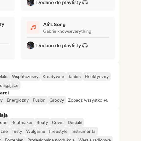
Dodano do playlisty
ay
Ali's Song
Gabrielknowseverything
Dodano do playlisty
laks
Współczesny
Kreatywne
Taniec
Eklektyczny
ciągające
arci
ny
Energiczny
Fusion
Groovy
Zobacz wszystko +6
iają
tune
Beatmaker
Beaty
Cover
Dęciaki
czne
Testy
Wulgarne
Freestyle
Instrumental
y
Fortepian
Profesjonalna produkcja
Wersja radioowa