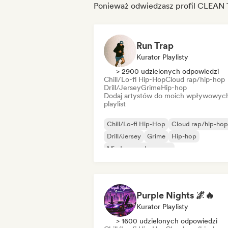
Ponieważ odwiedzasz profil CLEA
Run Trap
Kurator Playlisty
> 2900 udzielonych odpowiedzi
Chill/Lo-fi Hip-Hop
Cloud rap/hip-hop
Drill/Jersey
Grime
Hip-hop
Dodaj artystów do moich wpływowyc
playlist
Chill/Lo-fi Hip-Hop
Cloud rap/hip-hop
Drill/Jersey
Grime
Hip-hop
Międzynarodowy rap
Rap w języku angielskim
Trap
Purple Nights 🌌🔥
Kurator Playlisty
> 1600 udzielonych odpowiedzi