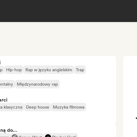
i
op
Hip-hop
Rap w języku angielskim
Trap
entalny
Międzynarodowy rap
arci
a klasyczna
Deep house
Muzyka filmowa
bną do…