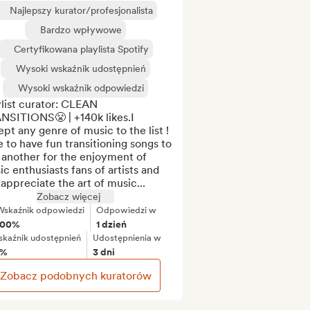
Najlepszy kurator/profesjonalista
Bardzo wpływowe
Certyfikowana playlista Spotify
Wysoki wskaźnik udostępnień
Wysoki wskaźnik odpowiedzi
list curator: CLEAN 
NSITIONS😤 | +140k likes.I 
pt any genre of music to the list !  
ke to have fun transitioning songs to 
another for the enjoyment of 
c enthusiasts fans of artists and 
 appreciate the art of music...
Zobacz więcej
Wskaźnik odpowiedzi
Odpowiedzi w
100%
1 dzień
kaźnik udostępnień
Udostępnienia w
8%
3 dni
Zobacz podobnych kuratorów