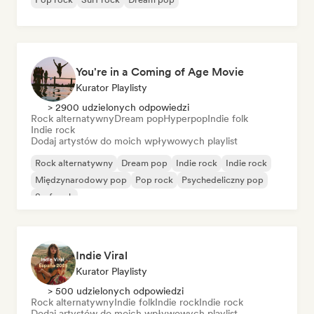
You're in a Coming of Age Movie
Kurator Playlisty
> 2900 udzielonych odpowiedzi
Rock alternatywny
Dream pop
Hyperpop
Indie folk
Indie rock
Dodaj artystów do moich wpływowych playlist
Rock alternatywny
Dream pop
Indie rock
Indie rock
Międzynarodowy pop
Pop rock
Psychedeliczny pop
Surf rock
Indie Viral
Kurator Playlisty
> 500 udzielonych odpowiedzi
Rock alternatywny
Indie folk
Indie rock
Indie rock
Dodaj artystów do moich wpływowych playlist