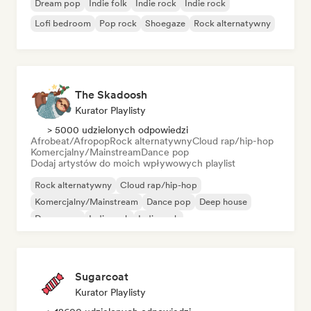
Dream pop
Indie folk
Indie rock
Indie rock
Lofi bedroom
Pop rock
Shoegaze
Rock alternatywny
The Skadoosh
Kurator Playlisty
> 5000 udzielonych odpowiedzi
Afrobeat/Afropop
Rock alternatywny
Cloud rap/hip-hop
Komercjalny/Mainstream
Dance pop
Dodaj artystów do moich wpływowych playlist
Rock alternatywny
Cloud rap/hip-hop
Komercjalny/Mainstream
Dance pop
Deep house
Dream pop
Indie rock
Indie rock
Sugarcoat
Kurator Playlisty