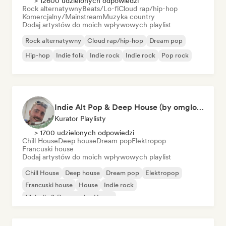
> 12600 udzielonych odpowiedzi
Rock alternatywny
Beats/Lo-fi
Cloud rap/hip-hop
Komercjalny/Mainstream
Muzyka country
Dodaj artystów do moich wpływowych playlist
Rock alternatywny
Cloud rap/hip-hop
Dream pop
Hip-hop
Indie folk
Indie rock
Indie rock
Pop rock
Indie Alt Pop & Deep House (by omglookitsRaph)
Kurator Playlisty
> 1700 udzielonych odpowiedzi
Chill House
Deep house
Dream pop
Elektropop
Francuski house
Dodaj artystów do moich wpływowych playlist
Chill House
Deep house
Dream pop
Elektropop
Francuski house
House
Indie rock
Melodic & Progressive House