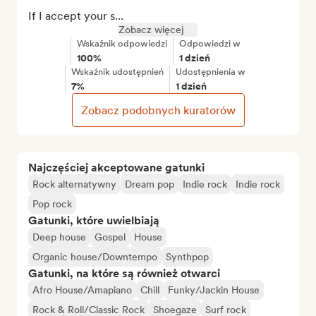
If I accept your s...
Zobacz więcej
Wskaźnik odpowiedzi
Odpowiedzi w
100%
1 dzień
Wskaźnik udostępnień
Udostępnienia w
7%
1 dzień
Zobacz podobnych kuratorów
Najczęściej akceptowane gatunki
Rock alternatywny
Dream pop
Indie rock
Indie rock
Pop rock
Gatunki, które uwielbiają
Deep house
Gospel
House
Organic house/Downtempo
Synthpop
Gatunki, na które są również otwarci
Afro House/Amapiano
Chill
Funky/Jackin House
Rock & Roll/Classic Rock
Shoegaze
Surf rock