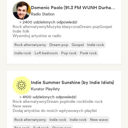
Domenic Paolo (91.3 FM WUNH Durham)
Radio Station
> 2400 udzielonych odpowiedzi
Rock alternatywny
Muzyka klasyczna
Dream pop
Gospel
Indie folk
Wyemituj artystów w radio
Rock alternatywny
Dream pop
Gospel
Indie rock
Indie rock
Lofi bedroom
Pop rock
Punk rock
Indie Summer Sunshine (by Indie Idiots)
Kurator Playlisty
> 4100 udzielonych odpowiedzi
Rock alternatywny
Dream pop
Indie rock
Indie rock
New wave
Dodaj artystów do moich wpływowych playlist
Rock alternatywny
Indie rock
Indie rock
New wave
Pop rock
Surf rock
Dream pop