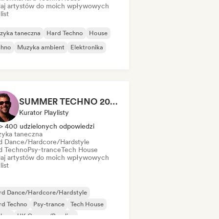
aj artystów do moich wpływowych
list
zyka taneczna
Hard Techno
House
chno
Muzyka ambient
Elektronika
SUMMER TECHNO 2026 ☀️ PARTY HARD by Sebastian Bronk
Kurator Playlisty
> 400 udzielonych odpowiedzi
yka taneczna
d Dance/Hardcore/Hardstyle
d Techno
Psy-trance
Tech House
aj artystów do moich wpływowych
list
rd Dance/Hardcore/Hardstyle
rd Techno
Psy-trance
Tech House
chno
UK Garage/Bassline