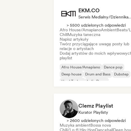
EKM.CO
Serwis Medialny/Dziennikarz, Kurat
> 5500 udzielonych odpowiedzi
Afro House/Amapiano
Ambient
Beats/L
Chill
Muzyka taneczna
Napisz artykuły
Twórz przyciągające uwagę posty lub
relacje o artystach
Dodaj artystów do moich wpływowyc
playlist
Afro House/Amapiano
Dance pop
Deep house
Drum and Bass
Dubstep
Hard Techno
Indie Dance
Melodic & Progressive House
Clemz Playlist
Kurator Playlisty
> 2600 udzielonych odpowiedzi
Muzyka ambient
Bossa nova
Chill/Lo-fi Hip-Hop
Dancehall
Deep hou