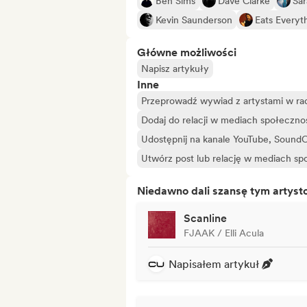
Ben Sims
Dave Clarke
Sar
Kevin Saunderson
Eats Everyt
Główne możliwości
Napisz artykuły
Inne
Przeprowadź wywiad z artystami w rad
Dodaj do relacji w mediach społeczn
Udostępnij na kanale YouTube, SoundC
Utwórz post lub relację w mediach s
Niedawno dali szansę tym artys
Scanline
FJAAK / Elli Acula
Napisałem artykuł