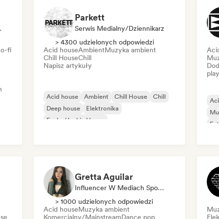
Parkett
or Playlisty
Serwis Medialny/Dziennikarz
> 4300 udzielonych odpowiedzi
o-fi
Acid house
Ambient
Muzyka ambient
Aci
Chill House
Chill
Muz
Napisz artykuły
Dod
play
h
Acid house
Ambient
Chill House
Chill
Ac
Deep house
Elektronika
Mu
Funky/Jackin House
Fut
Hard Dance/Hardcore/Hardstyle
Ph
Gretta Aguilar
Influencer W Mediach Społecznościowych
> 1000 udzielonych odpowiedzi
Acid house
Muzyka ambient
Muz
se
Komercjalny/Mainstream
Dance pop
Elek