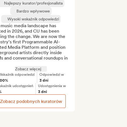
Najlepszy kurator/profesjonalista
Bardzo wpływowe
Wysoki wskaźnik odpowiedzi
 music media landscape has 
ted in 2026, and CU has been 
ding the change. We are now the 
stry's first Programmable AI-
ted Media Platform and position 
rground artists directly inside 
s and conversational roundups in 
Zobacz więcej
Wskaźnik odpowiedzi
Odpowiedzi w
100%
3 dni
kaźnik udostępnień
Udostępnienia w
%
3 dni
Zobacz podobnych kuratorów