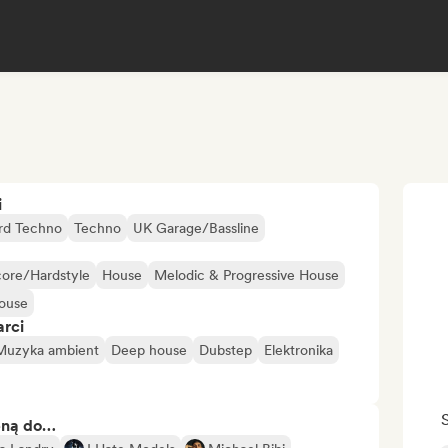
i
rd Techno
Techno
UK Garage/Bassline
ore/Hardstyle
House
Melodic & Progressive House
ouse
arci
Muzyka ambient
Deep house
Dubstep
Elektronika
bną do…