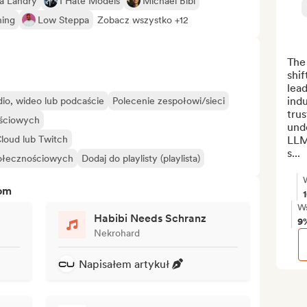
a Landry
I Hate Models
Michael Bibi
hing
Low Steppa
Zobacz wszystko +12
The
shif
lea
indu
io, wideo lub podcaście
Polecenie zespołowi/sieci
trus
ościowych
unde
loud lub Twitch
LLM
s...
połecznościowych
Dodaj do playlisty (playlista)
tom
Ws
Habibi Needs Schranz
9
Nekrohard
Napisałem artykuł