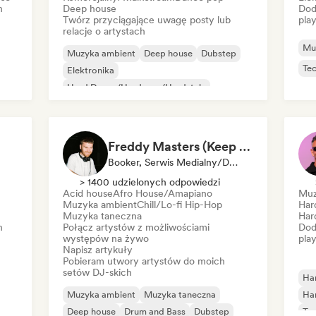
h
Deep house
Dod
Twórz przyciągające uwagę posty lub
play
relacje o artystach
Mu
Muzyka ambient
Deep house
Dubstep
Te
Elektronika
Hard Dance/Hardcore/Hardstyle
Hard Techno
House
Melodic & Progressive House
Freddy Masters (Keep Hush)
Booker, Serwis Medialny/Dziennikarz, Wybrany DJ
> 1400 udzielonych odpowiedzi
Acid house
Afro House/Amapiano
Muz
Muzyka ambient
Chill/Lo-fi Hip-Hop
Har
Muzyka taneczna
Har
h
Połącz artystów z możliwościami
Dod
występów na żywo
play
Napisz artykuły
Pobieram utwory artystów do moich
setów DJ-skich
Ha
Muzyka ambient
Muzyka taneczna
Ha
Deep house
Drum and Bass
Dubstep
Te