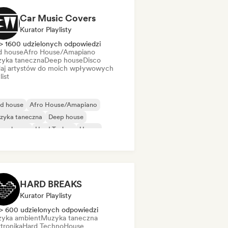
Car Music Covers
Kurator Playlisty
> 1600 udzielonych odpowiedzi
d house
Afro House/Amapiano
yka taneczna
Deep house
Disco
aj artystów do moich wpływowych
list
id house
Afro House/Amapiano
zyka taneczna
Deep house
ure house
Hard Techno
House
onk
HARD BREAKS
Kurator Playlisty
> 600 udzielonych odpowiedzi
yka ambient
Muzyka taneczna
tronika
Hard Techno
House