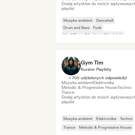
Dodaj artystów do moich wpływowyc
playlist
Muzyka ambient
Dancehall
Drum and Bass
Funk
Hard Dance/Hardcore/Hardstyle
Hip-hop
Międzynarodowy rap
Muzyka latynoska
Gym Tim
Kurator Playlisty
> 700 udzielonych odpowiedzi
Muzyka ambient
Elektronika
Melodic & Progressive House
Techno
Trance
Dodaj artystów do moich wpływowyc
playlist
Muzyka ambient
Elektronika
Techno
Trance
Melodic & Progressive House