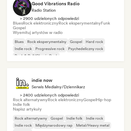
Good Vibrations Radio
Radio Station
> 2900 udzielonych odpowiedzi
Blues
Rock elektroniczny
Rock eksperymentalny
Funk
Gospel
Wyemituj artystów w radio
Blues
Rock eksperymentalny
Gospel
Hard rock
Indie rock
Progressive rock
Psychedeliczny rock
Rock & Roll/Classic Rock
indie now
Serwis Medialny/Dziennikarz
> 2400 udzielonych odpowiedzi
Rock alternatywny
Rock elektroniczny
Gospel
Hip-hop
Indie folk
Napisz artykuły
Rock alternatywny
Gospel
Indie folk
Indie rock
Indie rock
Międzynarodowy rap
Metal/Heavy metal