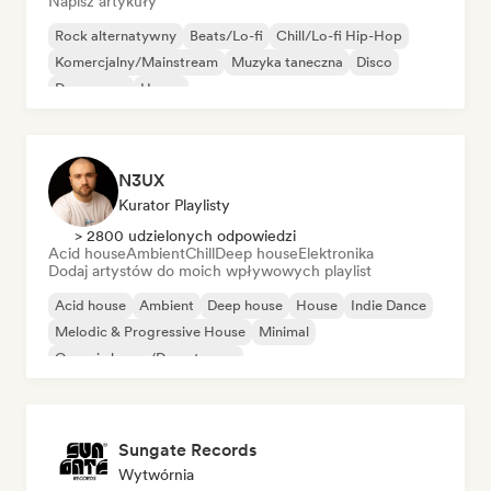
Napisz artykuły
Rock alternatywny
Beats/Lo-fi
Chill/Lo-fi Hip-Hop
Komercjalny/Mainstream
Muzyka taneczna
Disco
Dream pop
House
N3UX
Kurator Playlisty
> 2800 udzielonych odpowiedzi
Acid house
Ambient
Chill
Deep house
Elektronika
Dodaj artystów do moich wpływowych playlist
Acid house
Ambient
Deep house
House
Indie Dance
Melodic & Progressive House
Minimal
Organic house/Downtempo
Sungate Records
Wytwórnia