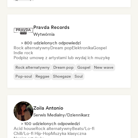
Pop rock
Pravda Records
Wytwórnia
> 800 udzielonych odpowiedzi
Rock alternatywny
Dream pop
Elektronika
Gospel
Indie rock
Podpisz umowę z artystami lub wydaj ich muzykę
Rock alternatywny
Dream pop
Gospel
New wave
Pop-soul
Reggae
Shoegaze
Soul
Zoila Antonio
Serwis Medialny/Dziennikarz
> 100 udzielonych odpowiedzi
Acid house
Rock alternatywny
Beats/Lo-fi
Chill/Lo-fi Hip-Hop
Muzyka klasyczna