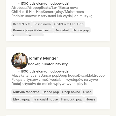
> 1300 udzielonych odpowiedzi
Afrobeat/Afropop
Beats/Lo-fi
Bossa nova
Chill/Lo-fi Hip-Hop
Komercjalny/Mainstream
Podpisz umowę z artystami lub wydaj ich muzykę
Beats/Lo-fi
Bossa nova
Chill/Lo-fi Hip-Hop
Komercjalny/Mainstream
Dancehall
Dance pop
Hip-hop
Pop-soul
Tommy Menger
Booker, Kurator Playlisty
> 1800 udzielonych odpowiedzi
Muzyka taneczna
Dance pop
Deep house
Disco
Elektropop
Połącz artystów z możliwościami występów na żywo
Dodaj artystów do moich wpływowych playlist
Muzyka taneczna
Dance pop
Deep house
Disco
Elektropop
Francuski house
Francuski pop
House