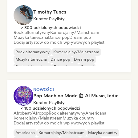
Timothy Tunes
Kurator Playlisty
> 300 udzielonych odpowiedzi
Rock alternatywny
Komercjalny/Mainstream
Muzyka taneczna
Dance pop
Dream pop
Dodaj artystów do moich wpływowych playlist
Rock alternatywny
Komercjalny/Mainstream
Muzyka taneczna
Dance pop
Dream pop
Rock elektroniczny
Future house
Gospel
NOWOŚCI
Pop Machine Mode 🤖 AI Music, Indie Pop & Dream Pop
Kurator Playlisty
< 100 udzielonych odpowiedzi
Afrobeat/Afropop
Rock alternatywny
Americana
Komercjalny/Mainstream
Muzyka country
Dodaj artystów do moich wpływowych playlist
Americana
Komercjalny/Mainstream
Muzyka country