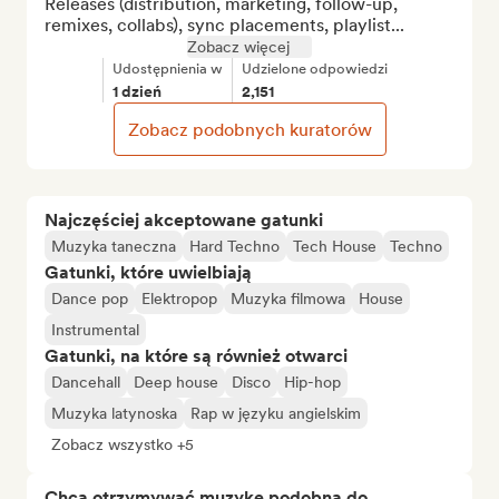
Releases (distribution, marketing, follow-up, 
remixes, collabs), sync placements, playlist...
Zobacz więcej
Udostępnienia w
Udzielone odpowiedzi
1 dzień
2,151
Zobacz podobnych kuratorów
Najczęściej akceptowane gatunki
Muzyka taneczna
Hard Techno
Tech House
Techno
Gatunki, które uwielbiają
Dance pop
Elektropop
Muzyka filmowa
House
Instrumental
Gatunki, na które są również otwarci
Dancehall
Deep house
Disco
Hip-hop
Muzyka latynoska
Rap w języku angielskim
Zobacz wszystko +5
Chcą otrzymywać muzykę podobną do…