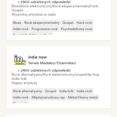
> 2900 udzielonych odpowiedzi
Blues
Rock elektroniczny
Rock eksperymentalny
Funk
Gospel
Wyemituj artystów w radio
Blues
Rock eksperymentalny
Gospel
Hard rock
Indie rock
Progressive rock
Psychedeliczny rock
Rock & Roll/Classic Rock
indie now
Serwis Medialny/Dziennikarz
> 2400 udzielonych odpowiedzi
Rock alternatywny
Rock elektroniczny
Gospel
Hip-hop
Indie folk
Napisz artykuły
Rock alternatywny
Gospel
Indie folk
Indie rock
Indie rock
Międzynarodowy rap
Metal/Heavy metal
Pop rock