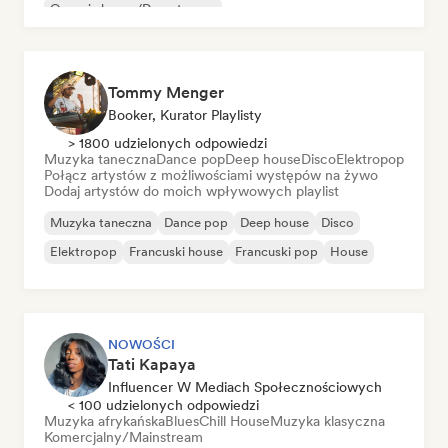
Organic house/Downtempo
Tommy Menger
Booker, Kurator Playlisty
> 1800 udzielonych odpowiedzi
Muzyka taneczna
Dance pop
Deep house
Disco
Elektropop
Połącz artystów z możliwościami występów na żywo
Dodaj artystów do moich wpływowych playlist
Muzyka taneczna
Dance pop
Deep house
Disco
Elektropop
Francuski house
Francuski pop
House
NOWOŚCI
Tati Kapaya
Influencer W Mediach Społecznościowych
< 100 udzielonych odpowiedzi
Muzyka afrykańska
Blues
Chill House
Muzyka klasyczna
Komercjalny/Mainstream