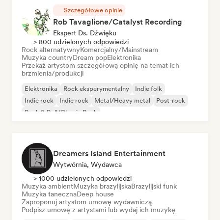
Szczegółowe opinie
Rob Tavaglione/Catalyst Recording
Ekspert Ds. Dźwięku
> 800 udzielonych odpowiedzi
Rock alternatywny
Komercjalny/Mainstream
Muzyka country
Dream pop
Elektronika
Przekaż artystom szczegółową opinię na temat ich
brzmienia/produkcji
Elektronika
Rock eksperymentalny
Indie folk
Indie rock
Indie rock
Metal/Heavy metal
Post-rock
Rock & Roll/Classic Rock
Dreamers Island Entertainment
Wytwórnia, Wydawca
> 1000 udzielonych odpowiedzi
Muzyka ambient
Muzyka brazylijska
Brazylijski funk
Muzyka taneczna
Deep house
Zaproponuj artystom umowę wydawniczą
Podpisz umowę z artystami lub wydaj ich muzykę