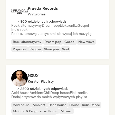
Pravda Records
Wytwórnia
> 800 udzielonych odpowiedzi
Rock alternatywny
Dream pop
Elektronika
Gospel
Indie rock
Podpisz umowę z artystami lub wydaj ich muzykę
Rock alternatywny
Dream pop
Gospel
New wave
Pop-soul
Reggae
Shoegaze
Soul
N3UX
Kurator Playlisty
> 2800 udzielonych odpowiedzi
Acid house
Ambient
Chill
Deep house
Elektronika
Dodaj artystów do moich wpływowych playlist
Acid house
Ambient
Deep house
House
Indie Dance
Melodic & Progressive House
Minimal