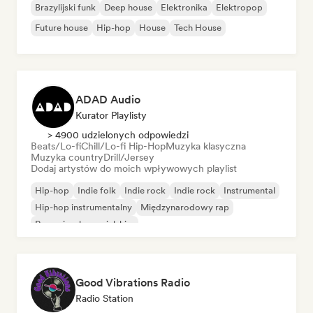
Brazylijski funk
Deep house
Elektronika
Elektropop
Future house
Hip-hop
House
Tech House
ADAD Audio
Kurator Playlisty
> 4900 udzielonych odpowiedzi
Beats/Lo-fi
Chill/Lo-fi Hip-Hop
Muzyka klasyczna
Muzyka country
Drill/Jersey
Dodaj artystów do moich wpływowych playlist
Hip-hop
Indie folk
Indie rock
Indie rock
Instrumental
Hip-hop instrumentalny
Międzynarodowy rap
Rap w języku angielskim
Good Vibrations Radio
Radio Station