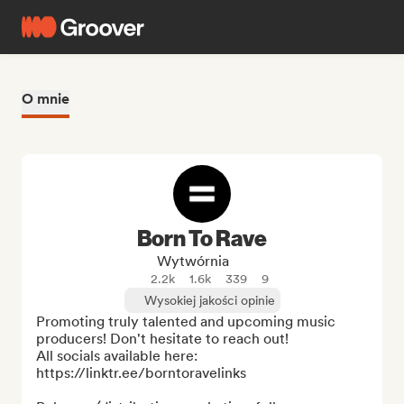
O mnie
Born To Rave
Wytwórnia
2.2k
1.6k
339
9
Wysokiej jakości opinie
Promoting truly talented and upcoming music 
producers! Don't hesitate to reach out!

All socials available here: 
https://linktr.ee/borntoravelinks
