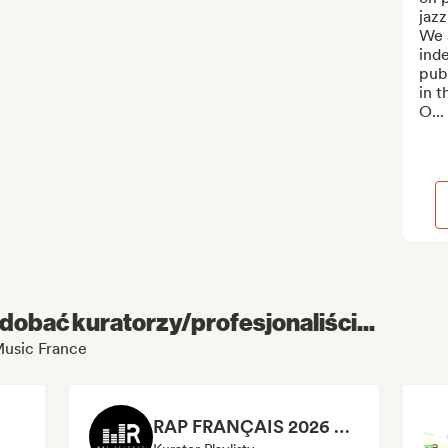
jazz
We a
inde
pub
in t
O...
dobać kuratorzy/profesjonaliści...
Music France
RAP FRANÇAIS 2026 🔥🇫🇷 (Way Records)