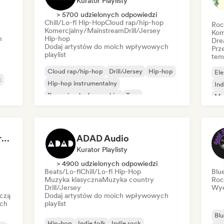
Kurator Playlisty
> 5700 udzielonych odpowiedzi
Chill/Lo-fi Hip-Hop
Cloud rap/hip-hop
Roc
Komercjalny/Mainstream
Drill/Jersey
Kom
h
Hip-hop
Dre
Dodaj artystów do moich wpływowych
Prz
playlist
tem
Cloud rap/hip-hop
Drill/Jersey
Hip-hop
Ele
k
Hip-hop instrumentalny
Ind
Rap w języku francuskim
Trap
Me
Urban pop
Chill/Lo-fi Hip-Hop
Roc
Dreamers Island Entertainment
ADAD Audio
Kurator Playlisty
> 4900 udzielonych odpowiedzi
Beats/Lo-fi
Chill/Lo-fi Hip-Hop
Blu
Muzyka klasyczna
Muzyka country
Roc
Drill/Jersey
Wye
czą
Dodaj artystów do moich wpływowych
ich
playlist
Blu
Hip-hop
Indie folk
Indie rock