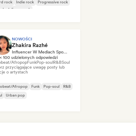
rd rock
Indie rock
Progressive rock
chedeliczny rock
k & Roll/Classic Rock
NOWOŚCI
Zhakira Razhé
Influencer W Mediach Społecznościowych
< 100 udzielonych odpowiedzi
obeat/Afropop
Funk
Pop-soul
R&B
Soul
rz przyciągające uwagę posty lub
cje o artystach
robeat/Afropop
Funk
Pop-soul
R&B
ul
Urban pop