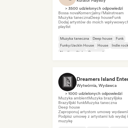
Kurator Playlisty
> 3500 udzielonych odpowiedzi
Bossa nova
Komercjalny/Mainstream
Muzyka taneczna
Deep house
Funk
Dodaj artystów do moich wpływowyc
playlist
Muzyka taneczna
Deep house
Funk
Funky/Jackin House
House
Indie roc
Nu-disco/Italo
Pop-soul
Wytwórnia, Wydawca
> 1000 udzielonych odpowiedzi
Muzyka ambient
Muzyka brazylijska
Brazylijski funk
Muzyka taneczna
Deep house
Zaproponuj artystom umowę wydawni
Podpisz umowę z artystami lub wydaj 
muzykę