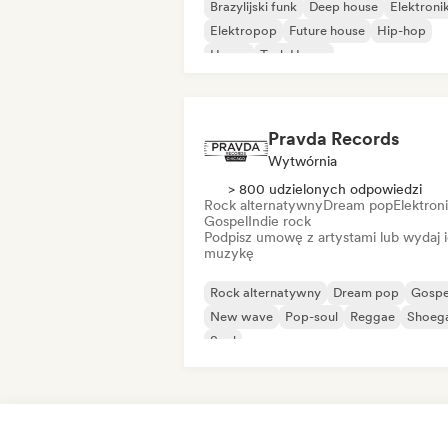
Brazylijski funk
Deep house
Elektroni
Elektropop
Future house
Hip-hop
House
Tech House
Pravda Records
Wytwórnia
> 800 udzielonych odpowiedzi
Rock alternatywny
Dream pop
Elektron
Gospel
Indie rock
Podpisz umowę z artystami lub wydaj 
muzykę
Rock alternatywny
Dream pop
Gospe
New wave
Pop-soul
Reggae
Shoeg
Soul