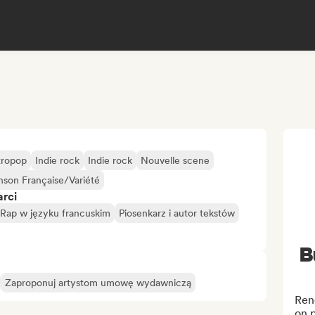
tropop
Indie rock
Indie rock
Nouvelle scene
son Française/Variété
arci
Rap w języku francuskim
Piosenkarz i autor tekstów
B
Zaproponuj artystom umowę wydawniczą
Ren
on p