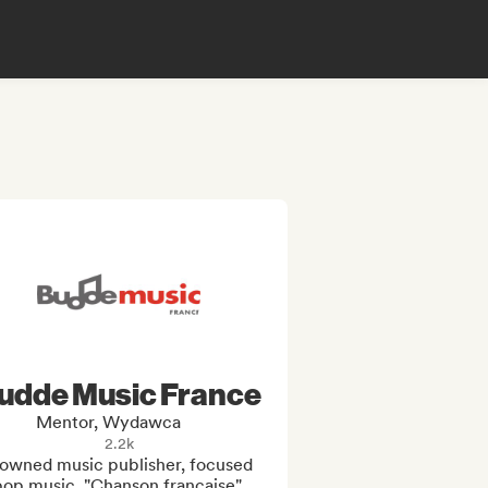
udde Music France
Mentor, Wydawca
2.2k
owned music publisher, focused 
op music, "Chanson française",  