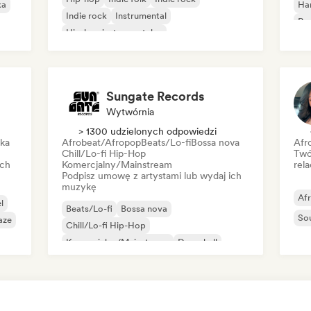
ka
Ha
Indie rock
Instrumental
Psy
Hip-hop instrumentalny
Roc
Międzynarodowy rap
Rap w języku angielskim
Sungate Records
Wytwórnia
> 1300 udzielonych odpowiedzi
ika
Afrobeat/Afropop
Beats/Lo-fi
Bossa nova
Afr
Chill/Lo-fi Hip-Hop
Twó
ich
Komercjalny/Mainstream
rela
Podpisz umowę z artystami lub wydaj ich
muzykę
Af
l
Beats/Lo-fi
Bossa nova
So
aze
Chill/Lo-fi Hip-Hop
Komercjalny/Mainstream
Dancehall
Dance pop
Hip-hop
Pop-soul