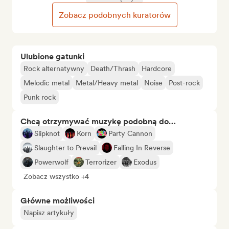
Zobacz podobnych kuratorów
Ulubione gatunki
Rock alternatywny
Death/Thrash
Hardcore
Melodic metal
Metal/Heavy metal
Noise
Post-rock
Punk rock
Chcą otrzymywać muzykę podobną do…
Slipknot
Korn
Party Cannon
Slaughter to Prevail
Falling In Reverse
Powerwolf
Terrorizer
Exodus
Zobacz wszystko +4
Główne możliwości
Napisz artykuły