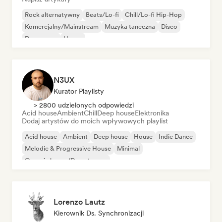
Rock alternatywny
Beats/Lo-fi
Chill/Lo-fi Hip-Hop
Komercjalny/Mainstream
Muzyka taneczna
Disco
Dream pop
House
N3UX
Kurator Playlisty
> 2800 udzielonych odpowiedzi
Acid house
Ambient
Chill
Deep house
Elektronika
Dodaj artystów do moich wpływowych playlist
Acid house
Ambient
Deep house
House
Indie Dance
Melodic & Progressive House
Minimal
Organic house/Downtempo
Lorenzo Lautz
Kierownik Ds. Synchronizacji