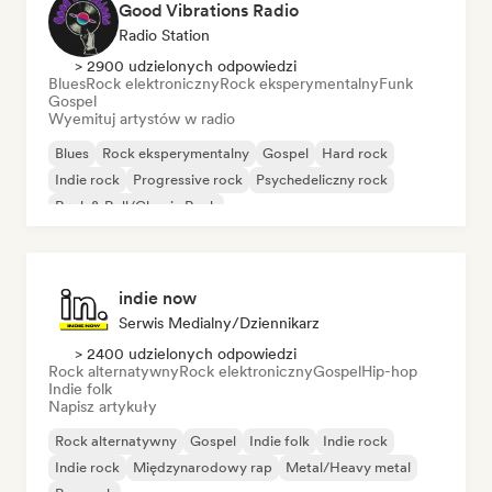
Good Vibrations Radio
Radio Station
> 2900 udzielonych odpowiedzi
Blues
Rock elektroniczny
Rock eksperymentalny
Funk
Gospel
Wyemituj artystów w radio
Blues
Rock eksperymentalny
Gospel
Hard rock
Indie rock
Progressive rock
Psychedeliczny rock
Rock & Roll/Classic Rock
indie now
Serwis Medialny/Dziennikarz
> 2400 udzielonych odpowiedzi
Rock alternatywny
Rock elektroniczny
Gospel
Hip-hop
Indie folk
Napisz artykuły
Rock alternatywny
Gospel
Indie folk
Indie rock
Indie rock
Międzynarodowy rap
Metal/Heavy metal