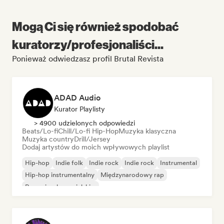
Mogą Ci się również spodobać
kuratorzy/profesjonaliści...
Ponieważ odwiedzasz profil Brutal Revista
ADAD Audio
Kurator Playlisty
> 4900 udzielonych odpowiedzi
Beats/Lo-fi
Chill/Lo-fi Hip-Hop
Muzyka klasyczna
Muzyka country
Drill/Jersey
Dodaj artystów do moich wpływowych playlist
Hip-hop
Indie folk
Indie rock
Indie rock
Instrumental
Hip-hop instrumentalny
Międzynarodowy rap
Rap w języku angielskim