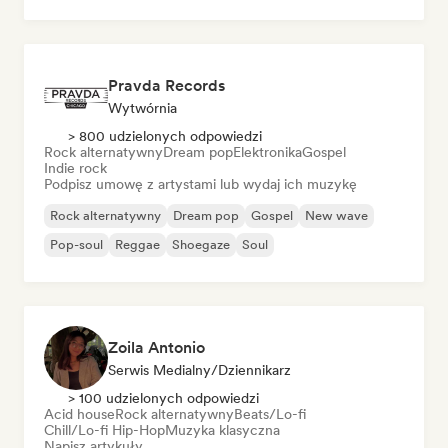
Pop rock
Pravda Records
Wytwórnia
> 800 udzielonych odpowiedzi
Rock alternatywny
Dream pop
Elektronika
Gospel
Indie rock
Podpisz umowę z artystami lub wydaj ich muzykę
Rock alternatywny
Dream pop
Gospel
New wave
Pop-soul
Reggae
Shoegaze
Soul
Zoila Antonio
Serwis Medialny/Dziennikarz
> 100 udzielonych odpowiedzi
Acid house
Rock alternatywny
Beats/Lo-fi
Chill/Lo-fi Hip-Hop
Muzyka klasyczna
Napisz artykuły