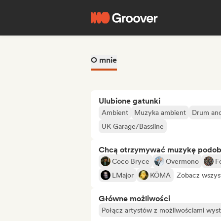
O mnie
Ulubione gatunki
Ambient
Muzyka ambient
Drum and
UK Garage/Bassline
Chcą otrzymywać muzykę podo
Coco Bryce
Overmono
F
LMajor
KŌMA
Zobacz wszys
Główne możliwości
Połącz artystów z możliwościami wy