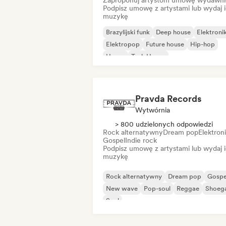
Zaproponuj artystom umowę wydawni
Podpisz umowę z artystami lub wydaj 
muzykę
Brazylijski funk
Deep house
Elektroni
Elektropop
Future house
Hip-hop
House
Tech House
Pravda Records
Wytwórnia
> 800 udzielonych odpowiedzi
Rock alternatywny
Dream pop
Elektron
Gospel
Indie rock
Podpisz umowę z artystami lub wydaj 
muzykę
Rock alternatywny
Dream pop
Gospe
New wave
Pop-soul
Reggae
Shoeg
Soul