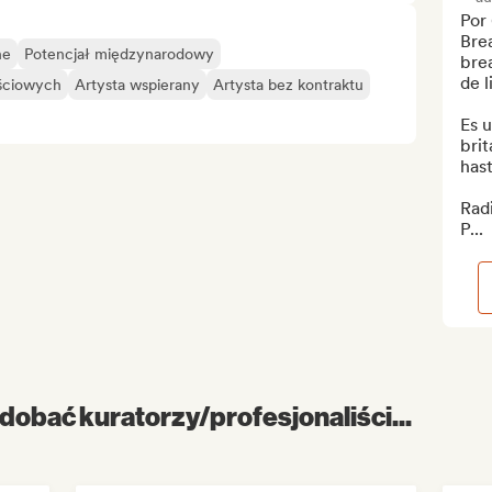
Por
Bre
ne
Potencjał międzynarodowy
bre
de l
ściowych
Artysta wspierany
Artysta bez kontraktu
Es u
brit
hast
Radi
P...
dobać kuratorzy/profesjonaliści...