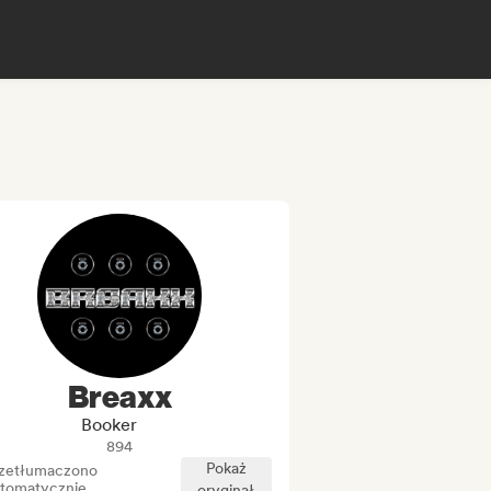
Breaxx
Booker
894
Pokaż
zetłumaczono
tomatycznie
oryginał