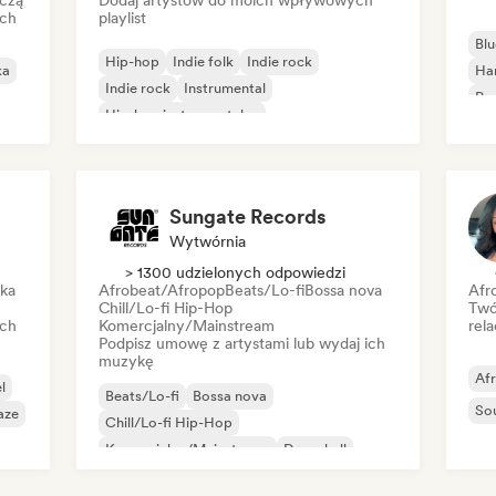
czą
Dodaj artystów do moich wpływowych
ich
playlist
Blu
Hip-hop
Indie folk
Indie rock
ka
Ha
Indie rock
Instrumental
Psy
Hip-hop instrumentalny
Roc
Międzynarodowy rap
Rap w języku angielskim
Sungate Records
Wytwórnia
> 1300 udzielonych odpowiedzi
ika
Afrobeat/Afropop
Beats/Lo-fi
Bossa nova
Afr
Chill/Lo-fi Hip-Hop
Twó
ich
Komercjalny/Mainstream
rela
Podpisz umowę z artystami lub wydaj ich
muzykę
Af
l
Beats/Lo-fi
Bossa nova
So
aze
Chill/Lo-fi Hip-Hop
Komercjalny/Mainstream
Dancehall
Dance pop
Hip-hop
Pop-soul