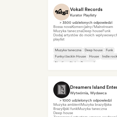
Vokall Records
Kurator Playlisty
> 3500 udzielonych odpowiedzi
Bossa nova
Komercjalny/Mainstream
Muzyka taneczna
Deep house
Funk
Dodaj artystów do moich wpływowyc
playlist
Muzyka taneczna
Deep house
Funk
Funky/Jackin House
House
Indie roc
Nu-disco/Italo
Pop-soul
Wytwórnia, Wydawca
> 1000 udzielonych odpowiedzi
Muzyka ambient
Muzyka brazylijska
Brazylijski funk
Muzyka taneczna
Deep house