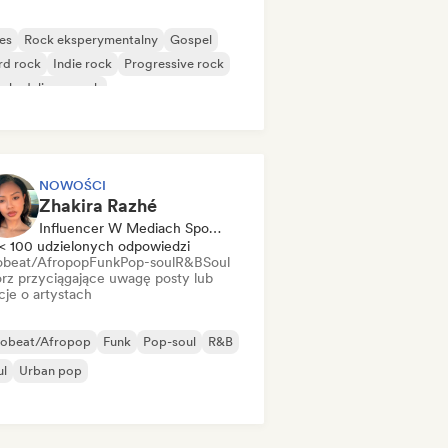
es
Rock eksperymentalny
Gospel
rd rock
Indie rock
Progressive rock
chedeliczny rock
k & Roll/Classic Rock
NOWOŚCI
Zhakira Razhé
Influencer W Mediach Społecznościowych
< 100 udzielonych odpowiedzi
obeat/Afropop
Funk
Pop-soul
R&B
Soul
rz przyciągające uwagę posty lub
cje o artystach
robeat/Afropop
Funk
Pop-soul
R&B
ul
Urban pop