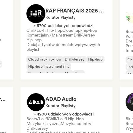
RAP FRANÇAIS 2026 🔥🇫🇷 (Way Records)
Kurator Playlisty
> 5700 udzielonych odpowiedzi
Chill/Lo-fi Hip-Hop
Cloud rap/hip-hop
Roc
Komercjalny/Mainstream
Drill/Jersey
Kom
h
Hip-hop
Dre
Dodaj artystów do moich wpływowych
Prz
playlist
tem
Cloud rap/hip-hop
Drill/Jersey
Hip-hop
Ele
k
Hip-hop instrumentalny
Ind
Rap w języku francuskim
Trap
Me
Urban pop
Chill/Lo-fi Hip-Hop
Roc
Dreamers Island Entertainment
ADAD Audio
Kurator Playlisty
> 4900 udzielonych odpowiedzi
Beats/Lo-fi
Chill/Lo-fi Hip-Hop
Blu
Muzyka klasyczna
Muzyka country
Roc
Drill/Jersey
Wye