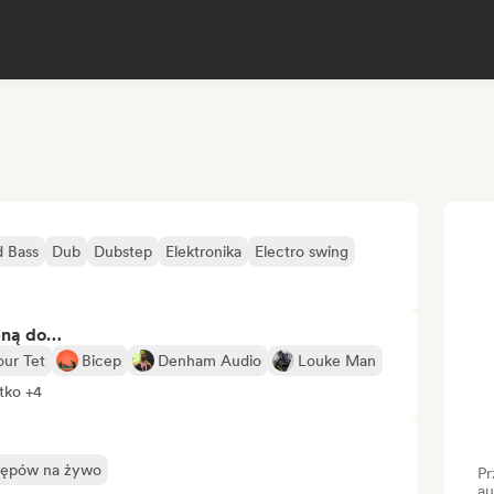
 Bass
Dub
Dubstep
Elektronika
Electro swing
bną do…
our Tet
Bicep
Denham Audio
Louke Man
tko +4
stępów na żywo
Pr
au