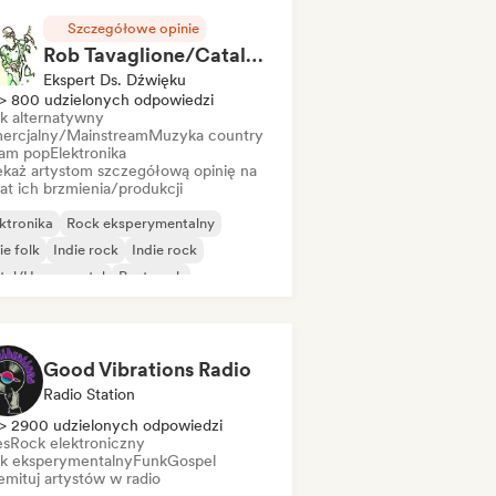
Szczegółowe opinie
Rob Tavaglione/Catalyst Recording
Ekspert Ds. Dźwięku
> 800 udzielonych odpowiedzi
k alternatywny
ercjalny/Mainstream
Muzyka country
am pop
Elektronika
ekaż artystom szczegółową opinię na
at ich brzmienia/produkcji
ktronika
Rock eksperymentalny
ie folk
Indie rock
Indie rock
tal/Heavy metal
Post-rock
k & Roll/Classic Rock
Good Vibrations Radio
Radio Station
> 2900 udzielonych odpowiedzi
es
Rock elektroniczny
k eksperymentalny
Funk
Gospel
mituj artystów w radio