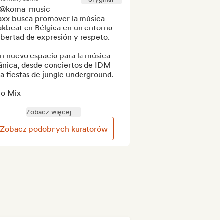
 @koma_music_

axx busca promover la música 
akbeat en Bélgica en un entorno 
ibertad de expresión y respeto.

n nuevo espacio para la música 
ánica, desde conciertos de IDM 
a fiestas de jungle underground.

o Mix

Zobacz więcej
Zobacz podobnych kuratorów