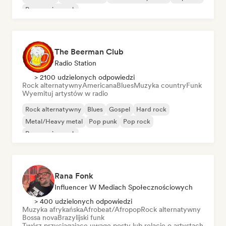
Progressive rock
The Beerman Club
Radio Station
> 2100 udzielonych odpowiedzi
Rock alternatywny
Americana
Blues
Muzyka country
Funk
Wyemituj artystów w radio
Rock alternatywny
Blues
Gospel
Hard rock
Metal/Heavy metal
Pop punk
Pop rock
Progressive rock
Rana Fonk
Influencer W Mediach Społecznościowych
> 400 udzielonych odpowiedzi
Muzyka afrykańska
Afrobeat/Afropop
Rock alternatywny
Bossa nova
Brazylijski funk
Twórz przyciągające uwagę posty lub relacje o artystach