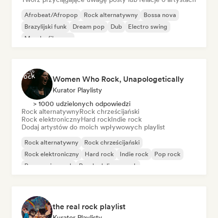
Afrobeat/Afropop
Rock alternatywny
Bossa nova
Brazylijski funk
Dream pop
Dub
Electro swing
Muzyka filmowa
Women Who Rock, Unapologetically
Kurator Playlisty
> 1000 udzielonych odpowiedzi
Rock alternatywny
Rock chrześcijański
Rock elektroniczny
Hard rock
Indie rock
Dodaj artystów do moich wpływowych playlist
Rock alternatywny
Rock chrześcijański
Rock elektroniczny
Hard rock
Indie rock
Pop rock
Progressive rock
Psychedeliczny rock
the real rock playlist
Kurator Playlisty