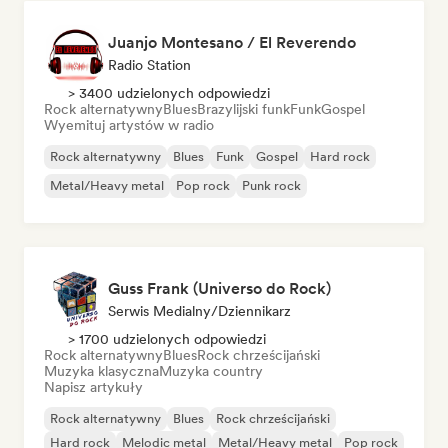
Juanjo Montesano / El Reverendo
Radio Station
> 3400 udzielonych odpowiedzi
Rock alternatywny
Blues
Brazylijski funk
Funk
Gospel
Wyemituj artystów w radio
Rock alternatywny
Blues
Funk
Gospel
Hard rock
Metal/Heavy metal
Pop rock
Punk rock
Guss Frank (Universo do Rock)
Serwis Medialny/Dziennikarz
> 1700 udzielonych odpowiedzi
Rock alternatywny
Blues
Rock chrześcijański
Muzyka klasyczna
Muzyka country
Napisz artykuły
Rock alternatywny
Blues
Rock chrześcijański
Hard rock
Melodic metal
Metal/Heavy metal
Pop rock